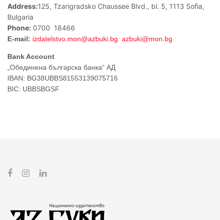
Address:
125, Tzarigradsko Chaussee Blvd., bl. 5, 1113 Soﬁa,
Bulgaria
Phone:
0700 18466
Е-mail:
izdatelstvo.mon@azbuki.bg
azbuki@mon.bg
Bank Account
„Обединена българска банка“ АД
IBAN: BG38UBBS81553139075716
BIC: UBBSBGSF