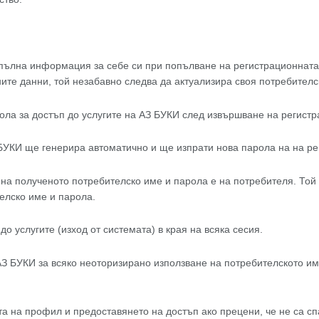
и пълна информация за себе си при попълване на регистрационнат
е данни, той незабавно следва да актуализира своя потребителс
ола за достъп до услугите на АЗ БУКИ след извършване на регистр
 БУКИ ще генерира автоматично и ще изпрати нова парола на на р
а полученото потребителско име и парола е на потребителя. Той е
елско име и парола.
о услугите (изход от системата) в края на всяка сесия.
З БУКИ за всяко неоторизирано използване на потребителското им
та на профил и предоставянето на достъп ако прецени, че не са с