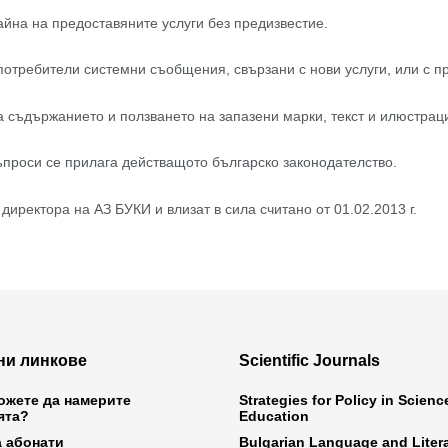
йна на предоставяните услуги без предизвестие.
потребители системни съобщения, свързани с нови услуги, или с пр
а съдържанието и ползването на запазени марки, текст и илюстраци
ъпроси се прилага действащото българско законодателство.
иректора на АЗ БУКИ и влизат в сила считано от 01.02.2013 г.
ни линкове
Scientific Journals
ожете да намерите
Strategies for Policy in Scien
ята?
Education
а абонати
Bulgarian Language and Liter