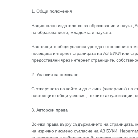
1. Общи положения
Национално издателство за образование и наука „А
на образованието, младежта и науката.
Настоящите общи условия уреждат отношенията меж
посещава интернет страницата на АЗ БУКИ или стра
предоставяни чрез интернет страниците, собствено
2. Условия за ползване
С отварянето на който и да е линк (хиперлинк) на 
настоящите общи условия, техните актуализации, ка
3. Авторски права
Всички права върху съдържанието на страницата, к
на изрично писмено съгласие на АЗ БУКИ. Нерегла
съответствие с действащото българско законодател