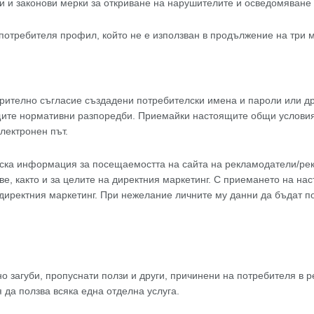
и и законови мерки за откриване на нарушителите и осведомяване 
 потребителя профил, който не е използван в продължение на три м
арително съгласие създадени потребителски имена и пароли или 
щите нормативни разпоредби. Приемайки настоящите общи условия,
лектронен път.
ска информация за посещаемостта на сайта на рекламодатели/рекл
ве, както и за целите на директния маркетинг. С приемането на н
 директния маркетинг. При нежелание личните му данни да бъдат по
 загуби, пропуснати ползи и други, причинени на потребителя в рез
да ползва всяка една отделна услуга.