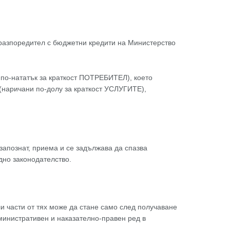
н разпоредител с бюджетни кредити на Министерство
по-нататък за краткост ПОТРЕБИТЕЛ), което
(наричани по-долу за краткост УСЛУГИТЕ),
 запознат, приема и се задължава да спазва
дно законодателство.
и части от тях може да стане само след получаване
инистративен и наказателно-правен ред в