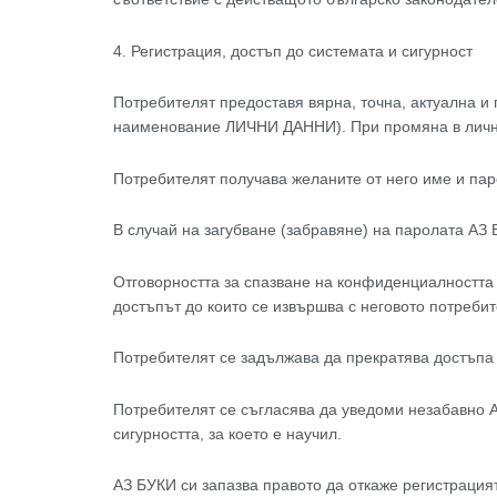
4. Регистрация, достъп до системата и сигурност
Потребителят предоставя вярна, точна, актуална 
наименование ЛИЧНИ ДАННИ). При промяна в личнит
Потребителят получава желаните от него име и пар
В случай на загубване (забравяне) на паролата АЗ
Отговорността за спазване на конфиденциалността н
достъпът до които се извършва с неговото потребит
Потребителят се задължава да прекратява достъпа д
Потребителят се съгласява да уведоми незабавно А
сигурността, за което е научил.
АЗ БУКИ си запазва правото да откаже регистрация