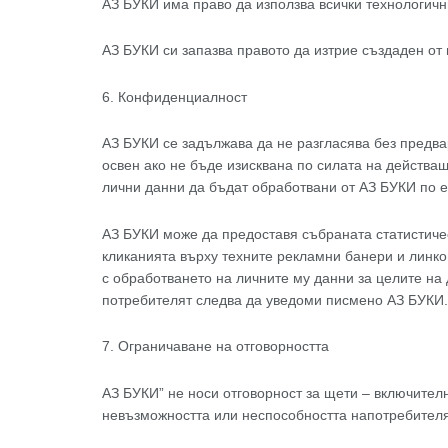
АЗ БУКИ има право да използва всички технологичн
АЗ БУКИ си запазва правото да изтрие създаден от
6. Конфиденциалност
АЗ БУКИ се задължава да не разгласява без предв
освен ако не бъде изисквана по силата на действа
лични данни да бъдат обработвани от АЗ БУКИ по е
АЗ БУКИ може да предоставя събраната статистиче
кликанията върху техните рекламни банери и линко
с обработването на личните му данни за целите на
потребителят следва да уведоми писмено АЗ БУКИ.
7. Ограничаване на отговорността
АЗ БУКИ” не носи отговорност за щети – включително
невъзможността или неспособността напотребителя 