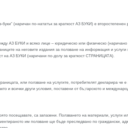
з-буки” (наричан по-нататък за краткост АЗ БУКИ) e второстепене
ду АЗ БУКИ и всяко лице – юридическо или физическо (наричано 
ниците на неговите издания за ползване на информация и услуги 
ст на АЗ БУКИ (наричани по-долу за краткост СТРАНИЦАТА).
страницата, или ползване на услугите, потребителят декларира че е
кто и всички други условия, поставени от бъ;гарското и междунаро
оято посещавате, са запазени. Ползването на материали, услуги ил
ментираното им ползване ще бъде преследвано по граждански, адм
ство.