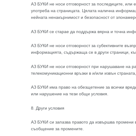
АЗ БУКИ не носи отговорност за последиците, или е
употреба на страницата. Цялата налична информаци
нейната ненакърнимост и безопасност от злонамере
АЗ БУКИ се старае да поддържа вярна и точна инфо
АЗ БУКИ не носи отговорност за субективните възп
информацията, съдържаща се в други страници, къ
АЗ БУКИ не носи отговорност при нарушаване на ра
телекомуникационни връзки в и/или извън страната,
АЗ БУКИ има право на обезщетение за всички вреди,
или нарушение на тези общи условия.
8. Други условия
АЗ БУКИ си запазва правото да извършва промени в
съобщение за промените.