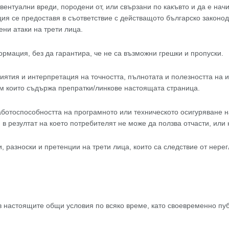
вентуални вреди, породени от, или свързани по какъвто и да е нач
я се предоставя в съответствие с действащото българско законода
ни атаки на трети лица.
рмация, без да гарантира, че не са възможни грешки и пропуски.
риятия и интерпретация на точността, пълнотата и полезността на 
м които съдържа препратки/линкове настоящата страница.
ботоспособността на програмното или техническото осигуряване н
 в резултат на което потребителят не може да ползва отчасти, или
 разноски и претенции на трети лица, които са следствие от нере
 настоящите общи условия по всяко време, като своевременно пуб