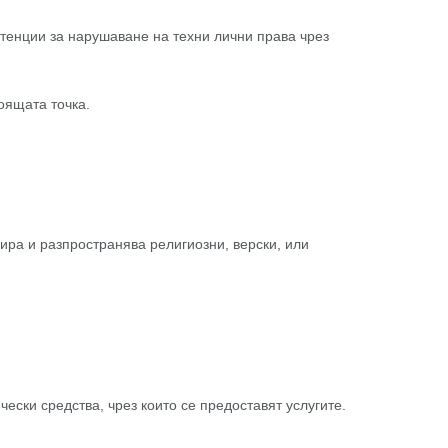
етенции за нарушаване на техни лични права чрез
оящата точка.
ира и разпространява религиозни, верски, или
ски средства, чрез които се предоставят услугите.