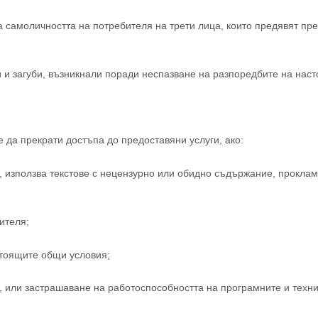
а самоличността на потребителя на трети лица, които предявят пр
и и загуби, възникнали поради неспазване на разпоредбите на наст
 да прекрати достъпа до предоставяни услуги, ако:
 използва текстове с нецензурно или обидно съдържание, проклам
ителя;
стоящите общи условия;
 или застрашаване на работоспособността на програмните и техниче