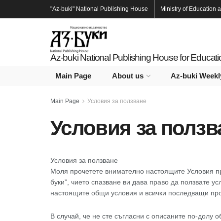
"Az-buki"
National Publishing House
Ministry of Education 
Az-buki National Publishing House for Educat
Main Page
About us
Az-buki Weekl
Main Page
Условия за ползване
Условия за ползв
Условия за ползване
Моля прочетете внимателно настоящите Условия пре
буки”, чието спазване ви дава право да ползвате у
настоящите общи условия и всички последващи про
В случай, че не сте съгласни с описаните по-долу 