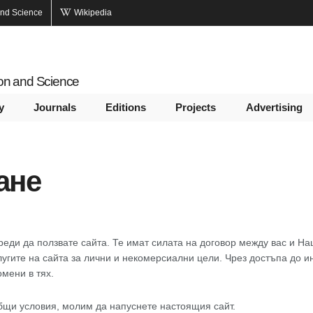
and Science
Wikipedia
ion and Science
y
Journals
Editions
Projects
Advertising
ане
ди да ползвате сайта. Те имат силата на договор между вас и Нац
слугите на сайта за лични и некомерсиални цели. Чрез достъпа до и
мени в тях.
общи условия, молим да напуснете настоящия сайт.