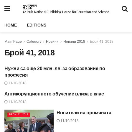
Az-buki National Publishing House for Education and Science
HOME
EDITIONS
Main Page
Category
Новини
Новини 2018
Брой 41, 2018
Брой 41, 2018
Нужни са още 20 млн. лв. за образование по
БРОЙ 41, 2018
професия
11/10/2018
Антикорупционното обучение влиза в клас
БРОЙ 41, 2018
11/10/2018
Носители на промяната
БРОЙ 41, 2018
11/10/2018