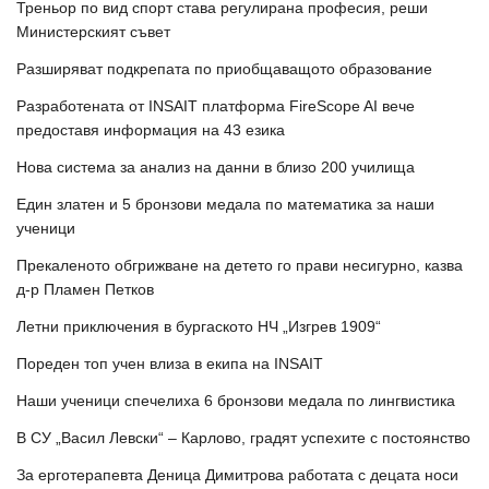
Треньор по вид спорт става регулирана професия, реши
Министерският съвет
Разширяват подкрепата по приобщаващото образование
Разработената от INSAIT платформа FireScope AI вече
предоставя информация на 43 езика
Нова система за анализ на данни в близо 200 училища
Един златен и 5 бронзови медала по математика за наши
ученици
Прекаленото обгрижване на детето го прави несигурно, казва
д-р Пламен Петков
Летни приключения в бургаското НЧ „Изгрев 1909“
Пореден топ учен влиза в екипа на INSAIT
Наши ученици спечелиха 6 бронзови медала по лингвистика
В СУ „Васил Левски“ – Карлово, градят успехите с постоянство
За ерготерапевта Деница Димитрова работата с децата носи