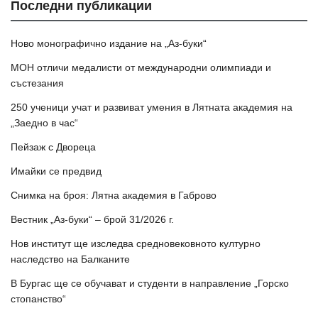
Последни публикации
Ново монографично издание на „Аз-буки“
МОН отличи медалисти от международни олимпиади и
състезания
250 ученици учат и развиват умения в Лятната академия на
„Заедно в час“
Пейзаж с Двореца
Имайки се предвид
Снимка на броя: Лятна академия в Габрово
Вестник „Аз-буки“ – брой 31/2026 г.
Нов институт ще изследва средновековното културно
наследство на Балканите
В Бургас ще се обучават и студенти в направление „Горско
стопанство“