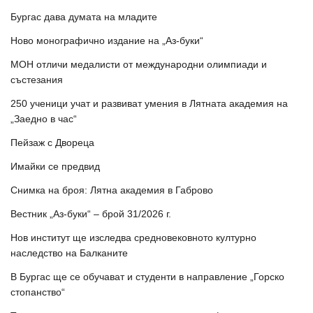
Бургас дава думата на младите
Ново монографично издание на „Аз-буки“
МОН отличи медалисти от международни олимпиади и
състезания
250 ученици учат и развиват умения в Лятната академия на
„Заедно в час“
Пейзаж с Двореца
Имайки се предвид
Снимка на броя: Лятна академия в Габрово
Вестник „Аз-буки“ – брой 31/2026 г.
Нов институт ще изследва средновековното културно
наследство на Балканите
В Бургас ще се обучават и студенти в направление „Горско
стопанство“