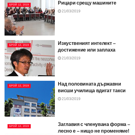
Рицари срещу машините
БРОЙ 12, 2019
21/03/2019
Изкуственият интелект –
БРОЙ 12, 2019
достижение или заплаха
21/03/2019
Над половината държавни
БРОЙ 12, 2019
висши училища вдигат такси
21/03/2019
Заглавия с членувана форма –
БРОЙ 12, 2019
лесно е – нищо не променяме!