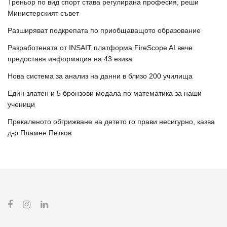
Треньор по вид спорт става регулирана професия, реши
Министерският съвет
Разширяват подкрепата по приобщаващото образование
Разработената от INSAIT платформа FireScope AI вече
предоставя информация на 43 езика
Нова система за анализ на данни в близо 200 училища
Един златен и 5 бронзови медала по математика за наши
ученици
Прекаленото обгрижване на детето го прави несигурно, казва
д-р Пламен Петков