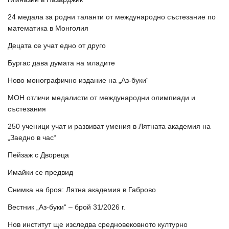
24 медала за родни таланти от международно състезание по
математика в Монголия
Децата се учат едно от друго
Бургас дава думата на младите
Ново монографично издание на „Аз-буки“
МОН отличи медалисти от международни олимпиади и
състезания
250 ученици учат и развиват умения в Лятната академия на
„Заедно в час“
Пейзаж с Двореца
Имайки се предвид
Снимка на броя: Лятна академия в Габрово
Вестник „Аз-буки“ – брой 31/2026 г.
Нов институт ще изследва средновековното културно