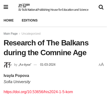
Az-buki National Publishing House for Education and Science
HOME
EDITIONS
Main Page
Uncategorized
Research of The Balkans
during the Comnine Age
A
by
„Аз-буки“
01-03-2024
A
Ivayla Popova
Sofia University
https://doi.org/10.53656/his2024-1-5-kom