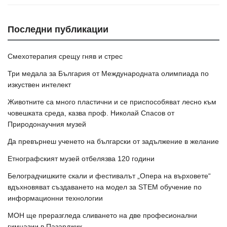
Последни публикации
Смехотерапия срещу гняв и стрес
Три медала за България от Международната олимпиада по
изкуствен интелект
Животните са много пластични и се приспособяват лесно към
човешката среда, казва проф. Николай Спасов от
Природонаучния музей
Да превърнеш ученето на български от задължение в желание
Етнографският музей отбелязва 120 години
Белоградчишките скали и фестивалът „Опера на върховете“
вдъхновяват създаването на модел за STEM обучение по
информационни технологии
МОН ще преразгледа сливането на две професионални
гимназии в Пазарджик