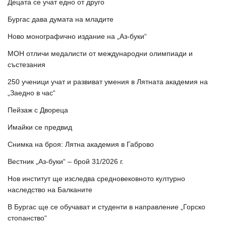
Децата се учат едно от друго
Бургас дава думата на младите
Ново монографично издание на „Аз-буки“
МОН отличи медалисти от международни олимпиади и
състезания
250 ученици учат и развиват умения в Лятната академия на
„Заедно в час“
Пейзаж с Двореца
Имайки се предвид
Снимка на броя: Лятна академия в Габрово
Вестник „Аз-буки“ – брой 31/2026 г.
Нов институт ще изследва средновековното културно
наследство на Балканите
В Бургас ще се обучават и студенти в направление „Горско
стопанство“