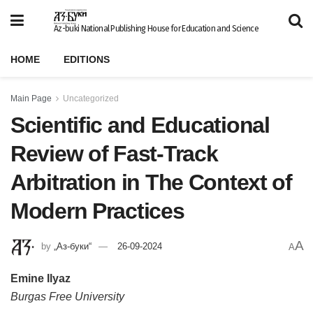
Az-buki National Publishing House for Education and Science
HOME
EDITIONS
Main Page
Uncategorized
Scientific and Educational
Review of Fast-Track
Arbitration in The Context of
Modern Practices
A
by
„Аз-буки“
26-09-2024
A
Emine Ilyaz
Burgas Free University