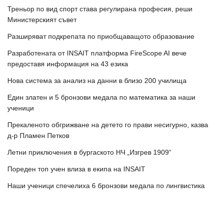
Треньор по вид спорт става регулирана професия, реши
Министерският съвет
Разширяват подкрепата по приобщаващото образование
Разработената от INSAIT платформа FireScope AI вече
предоставя информация на 43 езика
Нова система за анализ на данни в близо 200 училища
Един златен и 5 бронзови медала по математика за наши
ученици
Прекаленото обгрижване на детето го прави несигурно, казва
д-р Пламен Петков
Летни приключения в бургаското НЧ „Изгрев 1909“
Пореден топ учен влиза в екипа на INSAIT
Наши ученици спечелиха 6 бронзови медала по лингвистика