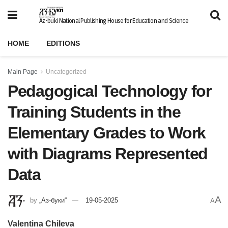
Az-buki National Publishing House for Education and Science
HOME
EDITIONS
Main Page
Uncategorized
Pedagogical Technology for
Training Students in the
Elementary Grades to Work
with Diagrams Represented
Data
A
by
„Аз-буки“
19-05-2025
A
Valentina Chileva