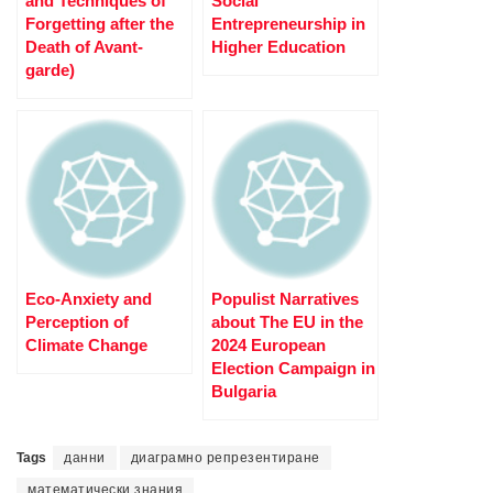
and Techniques of
Social
Forgetting after the
Entrepreneurship in
Death of Avant-
Higher Education
garde)
Еco-Аnxiety and
Populist Narratives
Perception of
about The EU in the
Climate Change
2024 European
Election Campaign in
Bulgaria
Tags
данни
диаграмно репрезентиране
математически знания