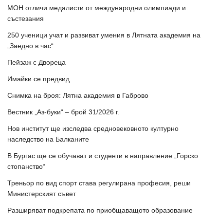
МОН отличи медалисти от международни олимпиади и
състезания
250 ученици учат и развиват умения в Лятната академия на
„Заедно в час“
Пейзаж с Двореца
Имайки се предвид
Снимка на броя: Лятна академия в Габрово
Вестник „Аз-буки“ – брой 31/2026 г.
Нов институт ще изследва средновековното културно
наследство на Балканите
В Бургас ще се обучават и студенти в направление „Горско
стопанство“
Треньор по вид спорт става регулирана професия, реши
Министерският съвет
Разширяват подкрепата по приобщаващото образование