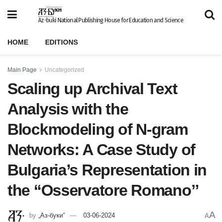
Az-buki National Publishing House for Education and Science
HOME
EDITIONS
Main Page
Uncategorized
Scaling up Archival Text
Analysis with the
Blockmodeling of N-gram
Networks: A Case Study of
Bulgaria’s Representation in
the “Osservatore Romanoˮ
A
by
„Аз-буки“
03-06-2024
A