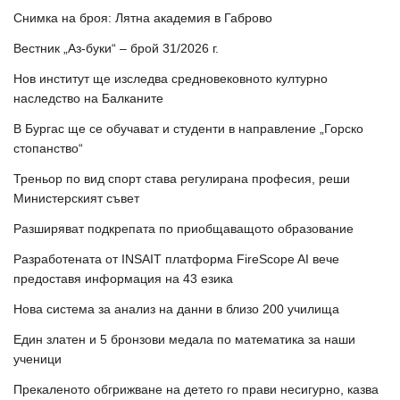
Снимка на броя: Лятна академия в Габрово
Вестник „Аз-буки“ – брой 31/2026 г.
Нов институт ще изследва средновековното културно
наследство на Балканите
В Бургас ще се обучават и студенти в направление „Горско
стопанство“
Треньор по вид спорт става регулирана професия, реши
Министерският съвет
Разширяват подкрепата по приобщаващото образование
Разработената от INSAIT платформа FireScope AI вече
предоставя информация на 43 езика
Нова система за анализ на данни в близо 200 училища
Един златен и 5 бронзови медала по математика за наши
ученици
Прекаленото обгрижване на детето го прави несигурно, казва