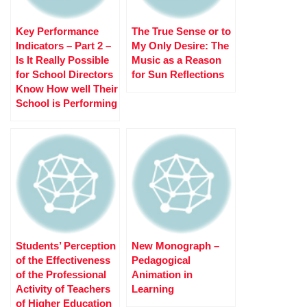
Key Performance
The True Sense оr to
Indicators – Part 2 –
My Only Desire: The
Is It Really Possible
Music as a Reason
for School Directors
for Sun Reflections
Know How well Their
School is Performing
Students’ Perception
New Monograph –
of the Effectiveness
Pedagogical
of the Professional
Animation in
Activity of Teachers
Learning
of Higher Education