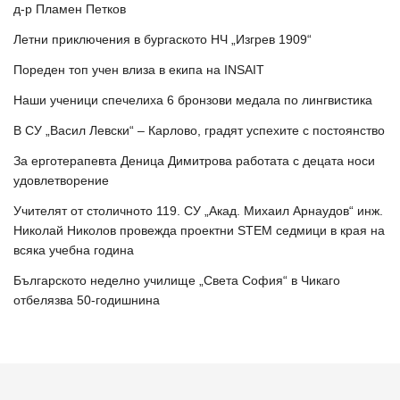
д-р Пламен Петков
Летни приключения в бургаското НЧ „Изгрев 1909“
Пореден топ учен влиза в екипа на INSAIT
Наши ученици спечелиха 6 бронзови медала по лингвистика
В СУ „Васил Левски“ – Карлово, градят успехите с постоянство
За ерготерапевта Деница Димитрова работата с децата носи
удовлетворение
Учителят от столичното 119. СУ „Акад. Михаил Арнаудов“ инж.
Николай Николов провежда проектни STEM седмици в края на
всяка учебна година
Българското неделно училище „Света София“ в Чикаго
отбелязва 50-годишнина