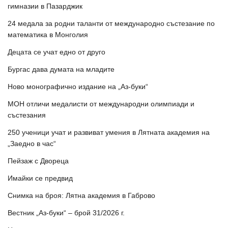
гимназии в Пазарджик
24 медала за родни таланти от международно състезание по
математика в Монголия
Децата се учат едно от друго
Бургас дава думата на младите
Ново монографично издание на „Аз-буки“
МОН отличи медалисти от международни олимпиади и
състезания
250 ученици учат и развиват умения в Лятната академия на
„Заедно в час“
Пейзаж с Двореца
Имайки се предвид
Снимка на броя: Лятна академия в Габрово
Вестник „Аз-буки“ – брой 31/2026 г.