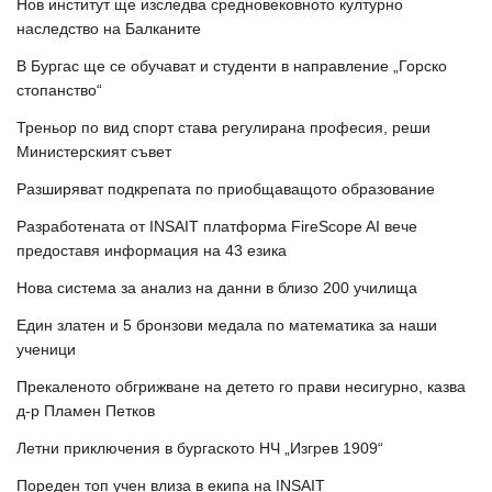
Нов институт ще изследва средновековното културно
наследство на Балканите
В Бургас ще се обучават и студенти в направление „Горско
стопанство“
Треньор по вид спорт става регулирана професия, реши
Министерският съвет
Разширяват подкрепата по приобщаващото образование
Разработената от INSAIT платформа FireScope AI вече
предоставя информация на 43 езика
Нова система за анализ на данни в близо 200 училища
Един златен и 5 бронзови медала по математика за наши
ученици
Прекаленото обгрижване на детето го прави несигурно, казва
д-р Пламен Петков
Летни приключения в бургаското НЧ „Изгрев 1909“
Пореден топ учен влиза в екипа на INSAIT