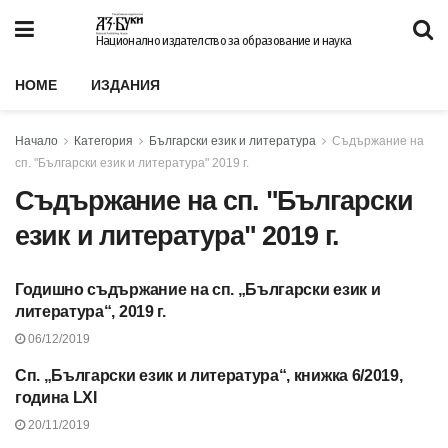
Национално издателство за образование и наука
HOME
ИЗДАНИЯ
Начало
Категория
Български език и литература
Съдържание на
сп. "Български език и литература" 2019 г.
Съдържание на сп. "Български
език и литература" 2019 г.
Годишно съдържание на сп. „Български език и
СЪДЪРЖАНИЕ НА СП.
"БЪЛГАРСКИ ЕЗИК И
литература“, 2019 г.
ЛИТЕРАТУРА" 2019 Г.
06/12/2019
Сп. „Български език и литература“, книжка 6/2019,
СЪДЪРЖАНИЕ НА СП.
"БЪЛГАРСКИ ЕЗИК И
година LXI
ЛИТЕРАТУРА" 2019 Г.
20/11/2019