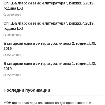
Сп. „Български език и литература“, книжка 5/2019,
СЪДЪРЖАНИЕ НА СП.
"БЪЛГАРСКИ ЕЗИК И
година LXI
ЛИТЕРАТУРА" 2019 Г.
08/10/2019
Сп. „Български език и литература“, книжка 4/2019,
СЪДЪРЖАНИЕ НА СП.
"БЪЛГАРСКИ ЕЗИК И
година LXI
ЛИТЕРАТУРА" 2019 Г.
09/08/2019
Български език и литература, книжка 2, година LXI,
СЪДЪРЖАНИЕ НА СП.
"БЪЛГАРСКИ ЕЗИК И
2019
ЛИТЕРАТУРА" 2019 Г.
15/04/2019
Български език и литература, книжка 1, година LXI,
СЪДЪРЖАНИЕ НА СП.
"БЪЛГАРСКИ ЕЗИК И
2019
ЛИТЕРАТУРА" 2019 Г.
25/02/2019
Последни публикации
МОН ще преразгледа сливането на две професионални