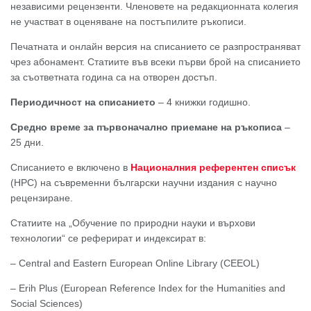
независими рецензенти. Членовете на редакционната колегия
не участват в оценяване на постъпилите ръкописи.
Печатната и онлайн версия на списанието се разпространяват
чрез абонамент. Статиите във всеки първи брой на списанието
за съответната година са на отворен достъп.
Периодичност на списанието
– 4 книжки годишно.
Средно време за първоначално приемане на ръкописа
–
25 дни.
Списанието е включено в
Националния референтен списък
(НРС) на съвременни български научни издания с научно
рецензиране.
Статиите на „Обучение по природни науки и върхови
технологии“ се реферират и индексират в:
– Central and Eastern European Online Library (CEEOL)
– Еrih Plus (European Reference Index for the Humanities and
Social Sciences)