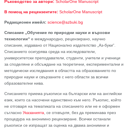
Ръководство за автори:
ScholarOne Manuscript
В помощ на рецензентите:
ScholarOne Manuscript
Редакционен имейл:
science@azbuki.bg
Списание „Обучение по природни науки и върхови
технологии“
е международно, рецензирано, научно
списание, издавано от Национално издателство „Аз-буки“.
Списанието осигурява среда на изследователи,
университетски преподаватели, студенти, учители и ученици
за споделяне и обсъждане на теоретични, експериментални и
методически изследвания в областта на образованието по
природни науки и свързаните с него области за всички
образователни нива.
Списанието приема ръкописи на български или на английски
език, които са насочени единствено към него. Ръкопис, който
не отговаря на тематиката на списанието или не е оформен
съгласно
Указанията
, се отхвърля, без да преминава през
процедура на анонимно рецензиране. Всички останали
ръкописи се изпращат за оценка на двама анонимни и