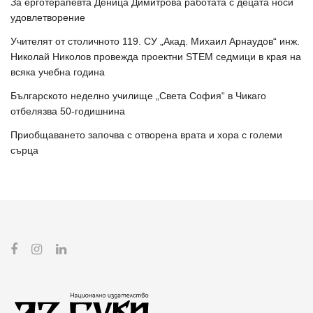
За ерготерапевта Деница Димитрова работата с децата носи
удовлетворение
Учителят от столичното 119. СУ „Акад. Михаил Арнаудов“ инж.
Николай Николов провежда проектни STEM седмици в края на
всяка учебна година
Българското неделно училище „Света София“ в Чикаго
отбелязва 50-годишнина
Приобщаването започва с отворена врата и хора с големи
сърца