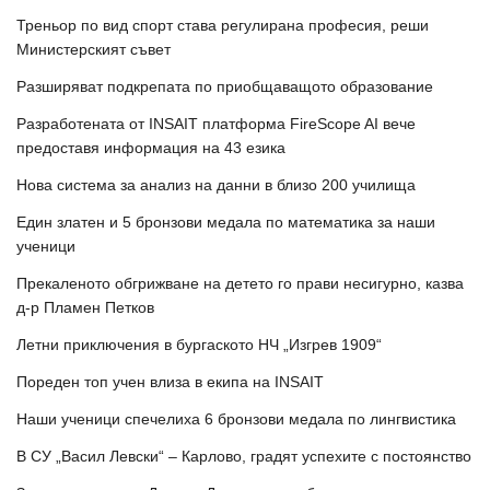
Треньор по вид спорт става регулирана професия, реши
Министерският съвет
Разширяват подкрепата по приобщаващото образование
Разработената от INSAIT платформа FireScope AI вече
предоставя информация на 43 езика
Нова система за анализ на данни в близо 200 училища
Един златен и 5 бронзови медала по математика за наши
ученици
Прекаленото обгрижване на детето го прави несигурно, казва
д-р Пламен Петков
Летни приключения в бургаското НЧ „Изгрев 1909“
Пореден топ учен влиза в екипа на INSAIT
Наши ученици спечелиха 6 бронзови медала по лингвистика
В СУ „Васил Левски“ – Карлово, градят успехите с постоянство