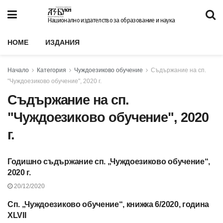
Национално издателство за образование и наука
HOME
ИЗДАНИЯ
Начало
Категория
Чуждоезиково обучение
Съдържание на сп.
"Чуждоезиково обучение", 2020 г.
Съдържание на сп.
"Чуждоезиково обучение", 2020
г.
Годишно съдържание сп. „Чуждоезиково обучение“,
СЪДЪРЖАНИЕ НА СП.
"ЧУЖДОЕЗИКОВО
2020 г.
ОБУЧЕНИЕ", 2020 Г.
20/12/2020
Сп. „Чуждоезиково обучение“, книжка 6/2020, година
СЪДЪРЖАНИЕ НА СП.
"ЧУЖДОЕЗИКОВО
XLVII
ОБУЧЕНИЕ", 2020 Г.