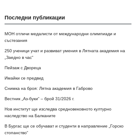
Последни публикации
МОН отличи медалисти от международни олимпиади и
състезания
250 ученици учат и развиват умения в Лятната академия на
„Заедно в час“
Пейзаж с Двореца
Имайки се предвид
Снимка на броя: Лятна академия в Габрово
Вестник „Аз-буки“ – брой 31/2026 г.
Нов институт ще изследва средновековното културно
наследство на Балканите
В Бургас ще се обучават и студенти в направление „Горско
стопанство“