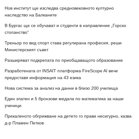
Нов институт ще изследва средновековното културно
наследство на Балканите
В Бургас ще се обучават и студенти в направление „Горско
стопанство“
Треньор по вид спорт става регулирана професия, реши
Министерският съвет
Разширяват подкрепата по приобщаващото образование
Разработената от INSAIT платформа FireScope AI вече
предоставя информация на 43 езика
Нова система за анализ на данни в близо 200 училища
Един златен и 5 бронзови медала по математика за наши
ученици
Прекаленото обгрижване на детето го прави несигурно, казва
д-р Пламен Петков