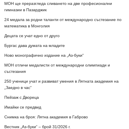
МОН ще преразгледа сливането на две професионални
гимназии в Пазарджик
24 медала за родни таланти от международно състезание по
математика в Монголия
Децата се учат едно от друго
Бургас дава думата на младите
Ново монографично издание на „Аз-буки“
МОН отличи медалисти от международни олимпиади и
състезания
250 ученици учат и развиват умения в Лятната академия на
„Заедно в час“
Пейзаж с Двореца
Имайки се предвид
Снимка на броя: Лятна академия в Габрово
Вестник „Аз-буки“ – брой 31/2026 г.