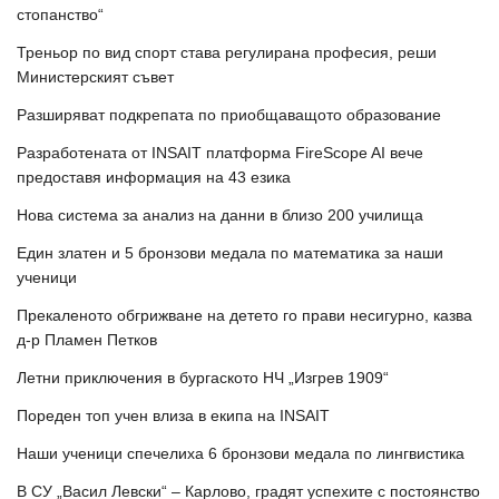
стопанство“
Треньор по вид спорт става регулирана професия, реши
Министерският съвет
Разширяват подкрепата по приобщаващото образование
Разработената от INSAIT платформа FireScope AI вече
предоставя информация на 43 езика
Нова система за анализ на данни в близо 200 училища
Един златен и 5 бронзови медала по математика за наши
ученици
Прекаленото обгрижване на детето го прави несигурно, казва
д-р Пламен Петков
Летни приключения в бургаското НЧ „Изгрев 1909“
Пореден топ учен влиза в екипа на INSAIT
Наши ученици спечелиха 6 бронзови медала по лингвистика
В СУ „Васил Левски“ – Карлово, градят успехите с постоянство