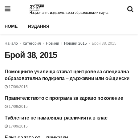
Национално издателство за образование и наука
HOME
ИЗДАНИЯ
Начало
Категория
Новини
Новини 2015
Брой 38, 2015
Брой 38, 2015
Помощните училища стават центрове за специална
БРОЙ 38, 2015
образователна подкрепа – държавни или общински
17/09/2015
Правителството с програма за здраво поколение
БРОЙ 38, 2015
17/09/2015
Таблетите не намаляват различията в клас
БРОЙ 38, 2015
17/09/2015
Една салата от… приказки