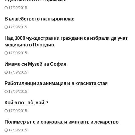
БРОЙ 38, 2015
17/09/2015
Вълшебството на първи клас
БРОЙ 38, 2015
17/09/2015
Над 1000 чуждестранни граждани са избрали да учат
БРОЙ 38, 2015
медицина в Пловдив
17/09/2015
Имаме си Музей на София
БРОЙ 38, 2015
17/09/2015
Работилници за анимация и в класната стая
БРОЙ 38, 2015
17/09/2015
Кой е по-, пò, най-?
БРОЙ 38, 2015
17/09/2015
Полимерът е и опаковка, и имплант, и лекарство
БРОЙ 38, 2015
17/09/2015