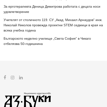
За ерготерапевта Деница Димитрова работата с децата носи
удовлетворение
Учителят от столичното 119. СУ „Акад. Михаил Арнаудов“ инж.
Николай Николов провежда проектни STEM седмици в края на
всяка учебна година
Българското неделно училище „Света София“ в Чикаго
отбелязва 50-годишнина