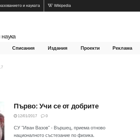
разованието и науката
Wikipedia
 наука
Списания
Издания
Проекти
Реклама
17
Първо: Учи се от добрите
12/01/2017
0
СУ "Иван Вазов" - Вършец, приема отново
националното състезание по физика.