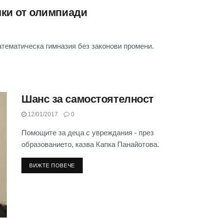
нки от олимпиади
тематическа гимназия без законови промени.
Шанс за самостоятелност
12/01/2017
0
Помощите за деца с увреждания - през
образованието, казва Капка Панайотова.
ВИЖТЕ ПОВЕЧЕ