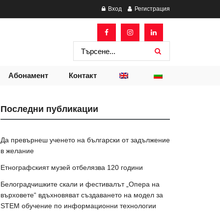
Вход
Регистрация
Абонамент
Контакт
Последни публикации
Да превърнеш ученето на български от задължение
в желание
Етнографският музей отбелязва 120 години
Белоградчишките скали и фестивалът „Опера на
върховете“ вдъхновяват създаването на модел за
STEM обучение по информационни технологии