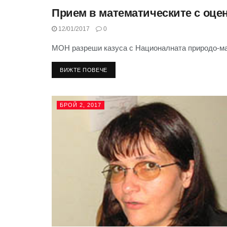
Прием в математическите с оце
БРОЙ 2, 2017
12/01/2017
0
МОН разреши казуса с Националната природо-ма
ВИЖТЕ ПОВЕЧЕ
БРОЙ 2, 2017