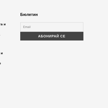
Бюлетин
та и
а
 и
е