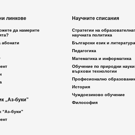
ни линкове
Научните списания
ожете да намерите
Стратегии на образователна
ята?
научната политика
а абонати
Български език и литератур
Педагогика
т
Математика и информатика
ент
Обучение по природни науки
върхови технологии
и
Професионално образовани
а
История
Чуждоезиково обучение
к „Аз-буки”
Философия
к “Аз-буки”
ент