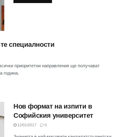
ите специалности
 всички приоритетни направления ще получават
а година.
Нов формат на изпити в
Софийския университет
12/01/2017
0
Знанията в най-масовите кандидатстудентски