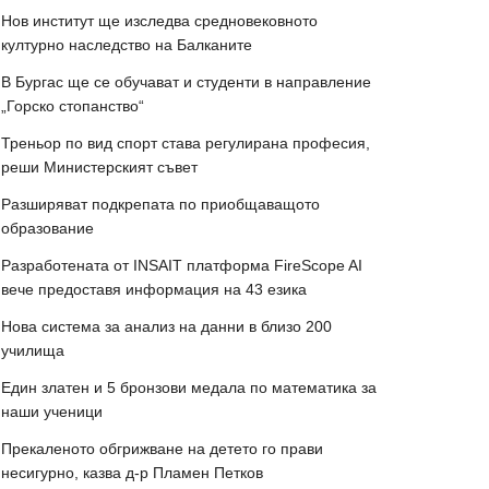
Нов институт ще изследва средновековното
културно наследство на Балканите
В Бургас ще се обучават и студенти в направление
„Горско стопанство“
Треньор по вид спорт става регулирана професия,
реши Министерският съвет
Разширяват подкрепата по приобщаващото
образование
Разработената от INSAIT платформа FireScope AI
вече предоставя информация на 43 езика
Нова система за анализ на данни в близо 200
училища
Един златен и 5 бронзови медала по математика за
наши ученици
Прекаленото обгрижване на детето го прави
несигурно, казва д-р Пламен Петков