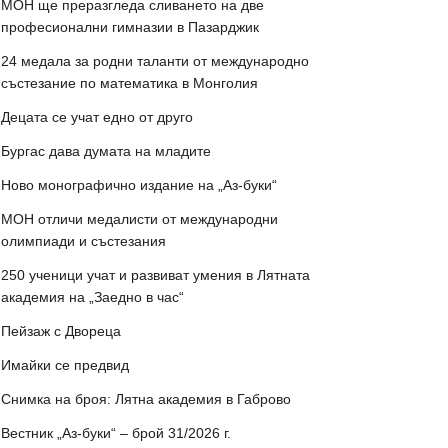
МОН ще преразгледа сливането на две
професионални гимназии в Пазарджик
24 медала за родни таланти от международно
състезание по математика в Монголия
Децата се учат едно от друго
Бургас дава думата на младите
Ново монографично издание на „Аз-буки“
МОН отличи медалисти от международни
олимпиади и състезания
250 ученици учат и развиват умения в Лятната
академия на „Заедно в час“
Пейзаж с Двореца
Имайки се предвид
Снимка на броя: Лятна академия в Габрово
Вестник „Аз-буки“ – брой 31/2026 г.