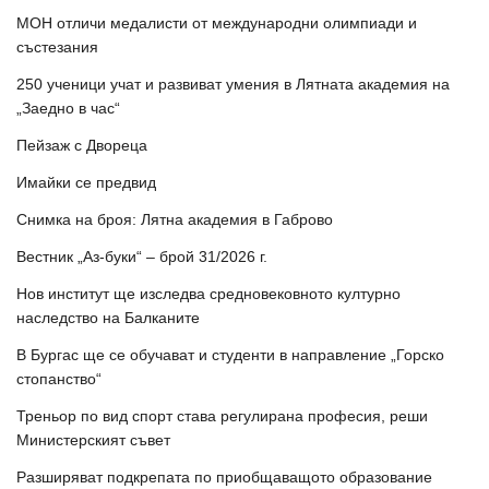
МОН отличи медалисти от международни олимпиади и
състезания
250 ученици учат и развиват умения в Лятната академия на
„Заедно в час“
Пейзаж с Двореца
Имайки се предвид
Снимка на броя: Лятна академия в Габрово
Вестник „Аз-буки“ – брой 31/2026 г.
Нов институт ще изследва средновековното културно
наследство на Балканите
В Бургас ще се обучават и студенти в направление „Горско
стопанство“
Треньор по вид спорт става регулирана професия, реши
Министерският съвет
Разширяват подкрепата по приобщаващото образование