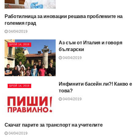
Работилница за иновации решава проблемите на
БРОЙ 14, 2019
големия град
04/04/2019
Аз съм от Италия и говоря
БРОЙ 14, 2019
български
04/04/2019
Инфинити басейн ли?! Какво е
БРОЙ 14, 2019
това?
04/04/2019
Скачат парите за транспорт на учителите
БРОЙ 14, 2019
04/04/2019