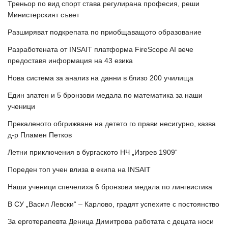
Треньор по вид спорт става регулирана професия, реши
Министерският съвет
Разширяват подкрепата по приобщаващото образование
Разработената от INSAIT платформа FireScope AI вече
предоставя информация на 43 езика
Нова система за анализ на данни в близо 200 училища
Един златен и 5 бронзови медала по математика за наши
ученици
Прекаленото обгрижване на детето го прави несигурно, казва
д-р Пламен Петков
Летни приключения в бургаското НЧ „Изгрев 1909“
Пореден топ учен влиза в екипа на INSAIT
Наши ученици спечелиха 6 бронзови медала по лингвистика
В СУ „Васил Левски“ – Карлово, градят успехите с постоянство
За ерготерапевта Деница Димитрова работата с децата носи