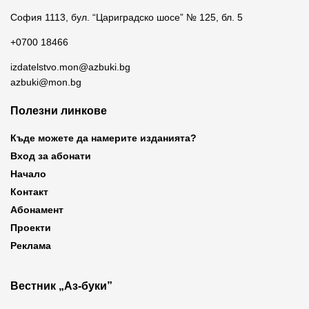
София 1113, бул. “Цариградско шосе” № 125, бл. 5
+0700 18466
izdatelstvo.mon@azbuki.bg
azbuki@mon.bg
Полезни линкове
Къде можете да намерите изданията?
Вход за абонати
Начало
Контакт
Абонамент
Проекти
Реклама
Вестник „Аз-буки”