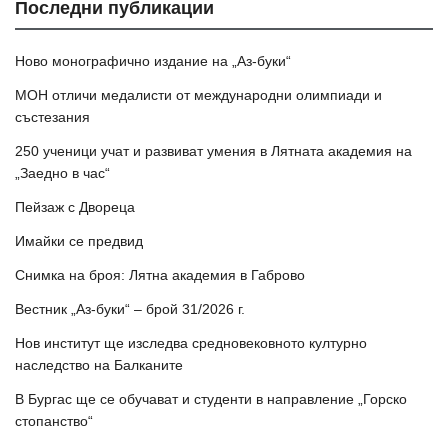
Последни публикации
Ново монографично издание на „Аз-буки“
МОН отличи медалисти от международни олимпиади и
състезания
250 ученици учат и развиват умения в Лятната академия на
„Заедно в час“
Пейзаж с Двореца
Имайки се предвид
Снимка на броя: Лятна академия в Габрово
Вестник „Аз-буки“ – брой 31/2026 г.
Нов институт ще изследва средновековното културно
наследство на Балканите
В Бургас ще се обучават и студенти в направление „Горско
стопанство“