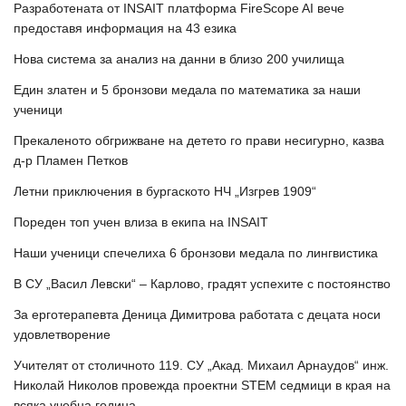
Разработената от INSAIT платформа FireScope AI вече
предоставя информация на 43 езика
Нова система за анализ на данни в близо 200 училища
Един златен и 5 бронзови медала по математика за наши
ученици
Прекаленото обгрижване на детето го прави несигурно, казва
д-р Пламен Петков
Летни приключения в бургаското НЧ „Изгрев 1909“
Пореден топ учен влиза в екипа на INSAIT
Наши ученици спечелиха 6 бронзови медала по лингвистика
В СУ „Васил Левски“ – Карлово, градят успехите с постоянство
За ерготерапевта Деница Димитрова работата с децата носи
удовлетворение
Учителят от столичното 119. СУ „Акад. Михаил Арнаудов“ инж.
Николай Николов провежда проектни STEM седмици в края на
всяка учебна година