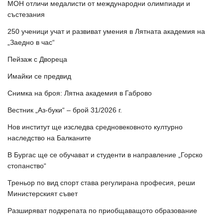
МОН отличи медалисти от международни олимпиади и
състезания
250 ученици учат и развиват умения в Лятната академия на
„Заедно в час“
Пейзаж с Двореца
Имайки се предвид
Снимка на броя: Лятна академия в Габрово
Вестник „Аз-буки“ – брой 31/2026 г.
Нов институт ще изследва средновековното културно
наследство на Балканите
В Бургас ще се обучават и студенти в направление „Горско
стопанство“
Треньор по вид спорт става регулирана професия, реши
Министерският съвет
Разширяват подкрепата по приобщаващото образование