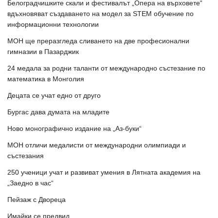
Белоградчишките скали и фестивалът „Опера на върховете“
вдъхновяват създаването на модел за STEM обучение по
информационни технологии
МОН ще преразгледа сливането на две професионални
гимназии в Пазарджик
24 медала за родни таланти от международно състезание по
математика в Монголия
Децата се учат едно от друго
Бургас дава думата на младите
Ново монографично издание на „Аз-буки“
МОН отличи медалисти от международни олимпиади и
състезания
250 ученици учат и развиват умения в Лятната академия на
„Заедно в час“
Пейзаж с Двореца
Имайки се предвид