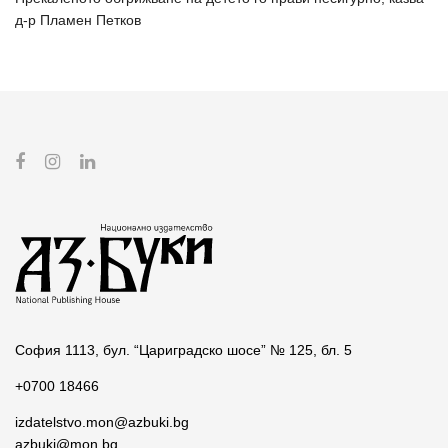
д-р Пламен Петков
София 1113, бул. “Цариградско шосе” № 125, бл. 5
+0700 18466
izdatelstvo.mon@azbuki.bg
azbuki@mon.bg