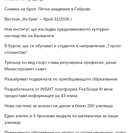
Снимка на броя: Лятна академия в Габрово
Вестник „Аз-буки“ – брой 31/2026 г.
Нов институт ще изследва средновековното културно
наследство на Балканите
В Бургас ще се обучават и студенти в направление „Горско
стопанство“
Треньор по вид спорт става регулирана професия, реши
Министерският съвет
Разширяват подкрепата по приобщаващото образование
Разработената от INSAIT платформа FireScope AI вече
предоставя информация на 43 езика
Нова система за анализ на данни в близо 200 училища
Един златен и 5 бронзови медала по математика за наши
ученици
Прекаленото обгрижване на детето го прави несигурно, казва