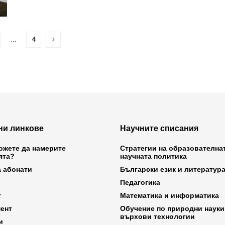
…
4
ни линкове
Научните списания
ожете да намерите
Стратегии на образователна
ята?
научната политика
а абонати
Български език и литератур
Педагогика
т
Математика и информатика
ент
Обучение по природни науки
върхови технологии
и