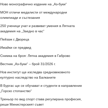
Ново монографично издание на „Аз-буки“
МОН отличи медалисти от международни
олимпиади и състезания
250 ученици учат и развиват умения в Лятната
академия на „Заедно в час“
Пейзаж с Двореца
Имайки се предвид
Снимка на броя: Лятна академия в Габрово
Вестник „Аз-буки“ – брой 31/2026 г.
Нов институт ще изследва средновековното
културно наследство на Балканите
В Бургас ще се обучават и студенти в направление
„Горско стопанство“
Треньор по вид спорт става регулирана професия,
реши Министерският съвет