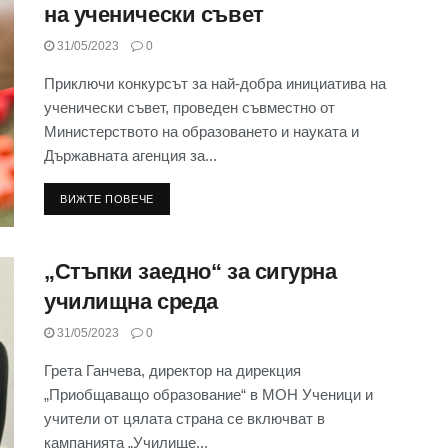
на ученически съвет
31/05/2023
0
Приключи конкурсът за най-добра инициатива на
ученически съвет, проведен съвместно от
Министерството на образоването и науката и
Държавната агенция за...
ВИЖТЕ ПОВЕЧЕ
„Стъпки заедно“ за сигурна
училищна среда
31/05/2023
0
Грета Ганчева, директор на дирекция
„Приобщаващо образование“ в МОН Ученици и
учители от цялата страна се включват в
кампанията „Училище...