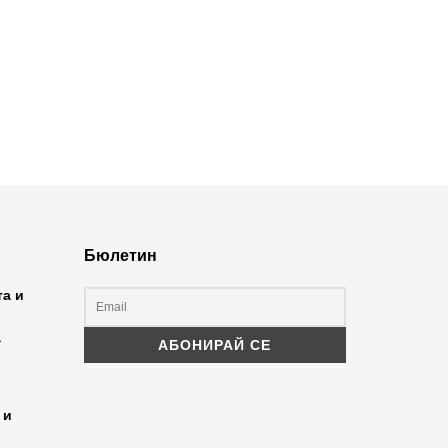
Бюлетин
та и
а
 и