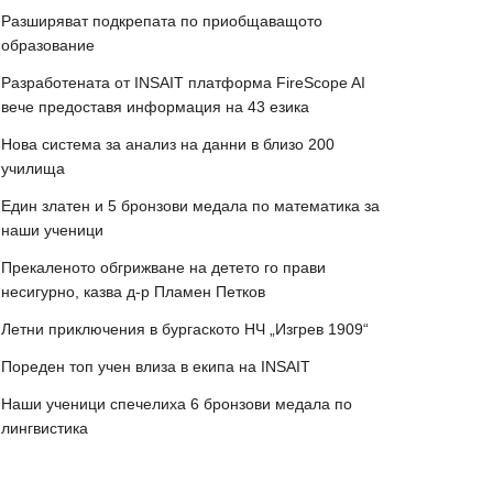
Разширяват подкрепата по приобщаващото
образование
Разработената от INSAIT платформа FireScope AI
вече предоставя информация на 43 езика
Нова система за анализ на данни в близо 200
училища
Един златен и 5 бронзови медала по математика за
наши ученици
Прекаленото обгрижване на детето го прави
несигурно, казва д-р Пламен Петков
Летни приключения в бургаското НЧ „Изгрев 1909“
Пореден топ учен влиза в екипа на INSAIT
Наши ученици спечелиха 6 бронзови медала по
лингвистика