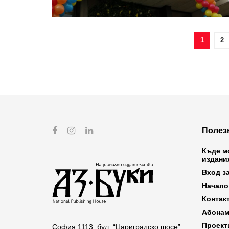
1
2
Полез
Къде м
издани
Вход з
Начало
Контак
Абонам
Проект
София 1113, бул. “Цариградско шосе”