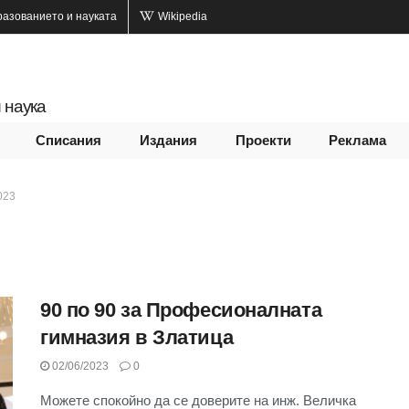
разованието и науката
Wikipedia
 наука
Списания
Издания
Проекти
Реклама
023
90 по 90 за Професионалната
гимназия в Златица
02/06/2023
0
Можете спокойно да се доверите на инж. Величка