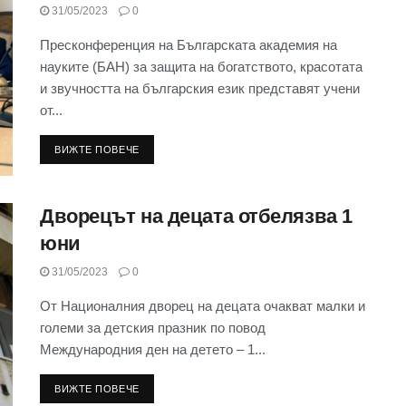
31/05/2023
0
Пресконференция на Българската академия на
науките (БАН) за защита на богатството, красотата
и звучността на българския език представят учени
от...
ВИЖТЕ ПОВЕЧЕ
Дворецът на децата отбелязва 1
юни
31/05/2023
0
От Националния дворец на децата очакват малки и
големи за детския празник по повод
Международния ден на детето – 1...
ВИЖТЕ ПОВЕЧЕ