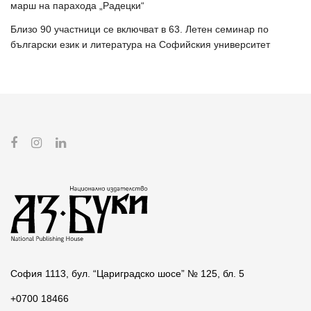
марш на парахода „Радецки“
Близо 90 участници се включват в 63. Летен семинар по
български език и литература на Софийския университет
София 1113, бул. “Цариградско шосе” № 125, бл. 5
+0700 18466