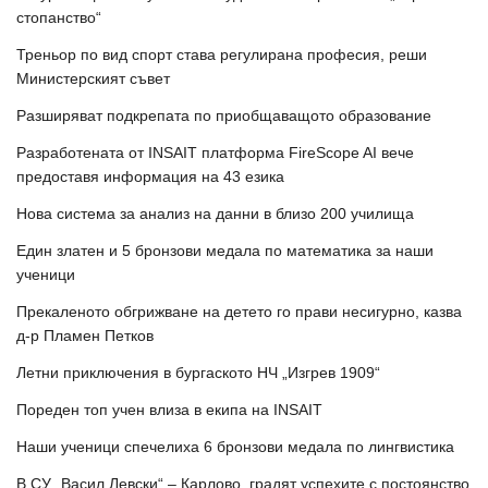
стопанство“
Треньор по вид спорт става регулирана професия, реши
Министерският съвет
Разширяват подкрепата по приобщаващото образование
Разработената от INSAIT платформа FireScope AI вече
предоставя информация на 43 езика
Нова система за анализ на данни в близо 200 училища
Един златен и 5 бронзови медала по математика за наши
ученици
Прекаленото обгрижване на детето го прави несигурно, казва
д-р Пламен Петков
Летни приключения в бургаското НЧ „Изгрев 1909“
Пореден топ учен влиза в екипа на INSAIT
Наши ученици спечелиха 6 бронзови медала по лингвистика
В СУ „Васил Левски“ – Карлово, градят успехите с постоянство