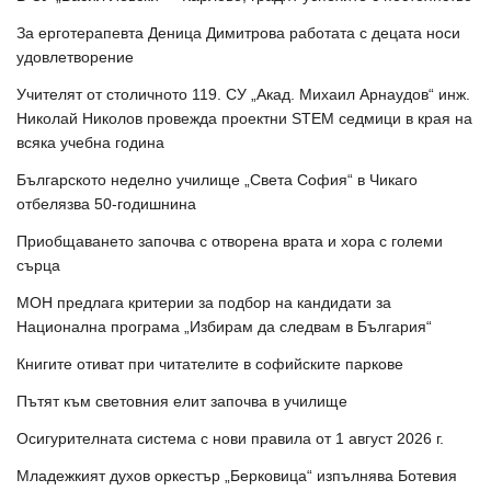
За ерготерапевта Деница Димитрова работата с децата носи
удовлетворение
Учителят от столичното 119. СУ „Акад. Михаил Арнаудов“ инж.
Николай Николов провежда проектни STEM седмици в края на
всяка учебна година
Българското неделно училище „Света София“ в Чикаго
отбелязва 50-годишнина
Приобщаването започва с отворена врата и хора с големи
сърца
МОН предлага критерии за подбор на кандидати за
Национална програма „Избирам да следвам в България“
Книгите отиват при читателите в софийските паркове
Пътят към световния елит започва в училище
Осигурителната система с нови правила от 1 август 2026 г.
Младежкият духов оркестър „Берковица“ изпълнява Ботевия