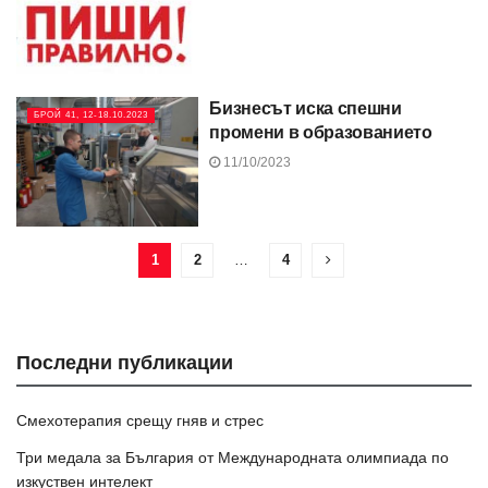
Бизнесът иска спешни
БРОЙ 41, 12-18.10.2023
промени в образованието
11/10/2023
1
2
…
4
Последни публикации
Смехотерапия срещу гняв и стрес
Три медала за България от Международната олимпиада по
изкуствен интелект