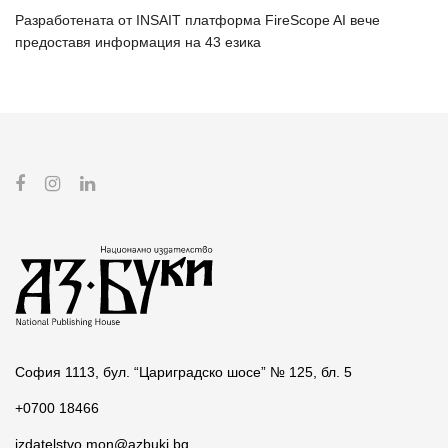
Разработената от INSAIT платформа FireScope AI вече
предоставя информация на 43 езика
София 1113, бул. “Цариградско шосе” № 125, бл. 5
+0700 18466
izdatelstvo.mon@azbuki.bg