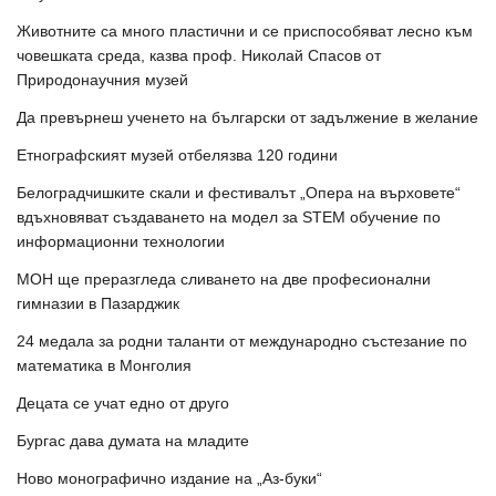
Животните са много пластични и се приспособяват лесно към
човешката среда, казва проф. Николай Спасов от
Природонаучния музей
Да превърнеш ученето на български от задължение в желание
Етнографският музей отбелязва 120 години
Белоградчишките скали и фестивалът „Опера на върховете“
вдъхновяват създаването на модел за STEM обучение по
информационни технологии
МОН ще преразгледа сливането на две професионални
гимназии в Пазарджик
24 медала за родни таланти от международно състезание по
математика в Монголия
Децата се учат едно от друго
Бургас дава думата на младите
Ново монографично издание на „Аз-буки“