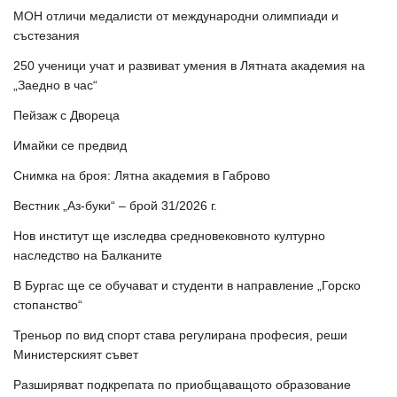
МОН отличи медалисти от международни олимпиади и
състезания
250 ученици учат и развиват умения в Лятната академия на
„Заедно в час“
Пейзаж с Двореца
Имайки се предвид
Снимка на броя: Лятна академия в Габрово
Вестник „Аз-буки“ – брой 31/2026 г.
Нов институт ще изследва средновековното културно
наследство на Балканите
В Бургас ще се обучават и студенти в направление „Горско
стопанство“
Треньор по вид спорт става регулирана професия, реши
Министерският съвет
Разширяват подкрепата по приобщаващото образование