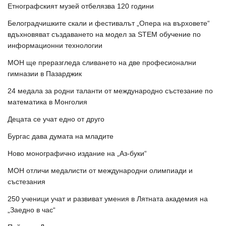
Етнографският музей отбелязва 120 години
Белоградчишките скали и фестивалът „Опера на върховете“
вдъхновяват създаването на модел за STEM обучение по
информационни технологии
МОН ще преразгледа сливането на две професионални
гимназии в Пазарджик
24 медала за родни таланти от международно състезание по
математика в Монголия
Децата се учат едно от друго
Бургас дава думата на младите
Ново монографично издание на „Аз-буки“
МОН отличи медалисти от международни олимпиади и
състезания
250 ученици учат и развиват умения в Лятната академия на
„Заедно в час“