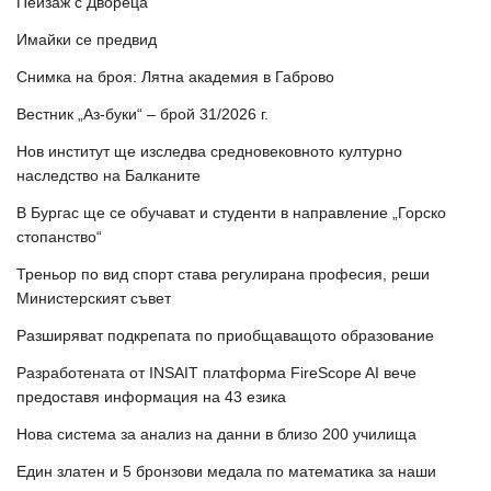
Пейзаж с Двореца
Имайки се предвид
Снимка на броя: Лятна академия в Габрово
Вестник „Аз-буки“ – брой 31/2026 г.
Нов институт ще изследва средновековното културно
наследство на Балканите
В Бургас ще се обучават и студенти в направление „Горско
стопанство“
Треньор по вид спорт става регулирана професия, реши
Министерският съвет
Разширяват подкрепата по приобщаващото образование
Разработената от INSAIT платформа FireScope AI вече
предоставя информация на 43 езика
Нова система за анализ на данни в близо 200 училища
Един златен и 5 бронзови медала по математика за наши