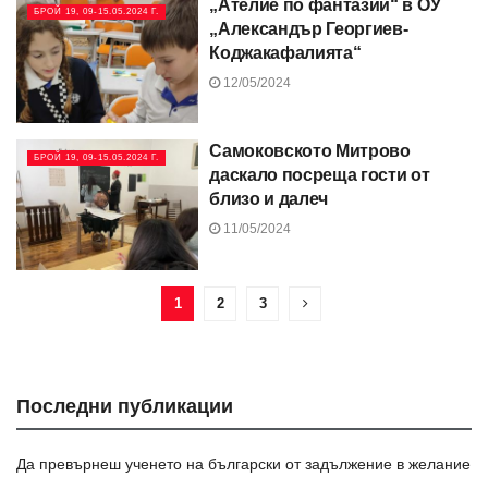
„Ателие по фантазии“ в ОУ
БРОЙ 19, 09-15.05.2024 Г.
„Александър Георгиев-
Коджакафалията“
12/05/2024
Самоковското Митрово
БРОЙ 19, 09-15.05.2024 Г.
даскало посреща гости от
близо и далеч
11/05/2024
1
2
3
Последни публикации
Да превърнеш ученето на български от задължение в желание