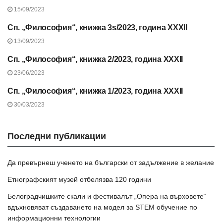
„ФИЛОСОФИЯ“, 2023 Г.
15/09/2023
Сп. „Философия“, книжка 3s/2023, година XXXII
СЪДЪРЖАНИЕ НА СП.
„ФИЛОСОФИЯ“, 2023 Г.
13/09/2023
Сп. „Философия“, книжка 2/2023, година XXXII
СЪДЪРЖАНИЕ НА СП.
„ФИЛОСОФИЯ“, 2023 Г.
23/06/2023
Сп. „Философия“, книжка 1/2023, година XXXII
СЪДЪРЖАНИЕ НА СП.
„ФИЛОСОФИЯ“, 2023 Г.
30/03/2023
Последни публикации
Да превърнеш ученето на български от задължение в желание
Етнографският музей отбелязва 120 години
Белоградчишките скали и фестивалът „Опера на върховете“
вдъхновяват създаването на модел за STEM обучение по
информационни технологии