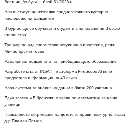
Вестник „Аз-буки“ – брой 31/2026 г.
Нов институт ще изследва средновековното културно
наследство на Балканите
В Бургас ще се обучават и студенти в направление „Горско
стопанство“
Треньор по вид спорт става регулирана професия, реши
Министерският съвет
Разширяват подкрепата по приобщаващото образование
Разработената от INSAIT платформа FireScope AI вече
предоставя информация на 43 езика
Нова система за анализ на данни в близо 200 училища
Един златен и 5 бронзови медала по математика за наши
ученици
Прекаленото обгрижване на детето го прави несигурно, казва
д-р Пламен Петков