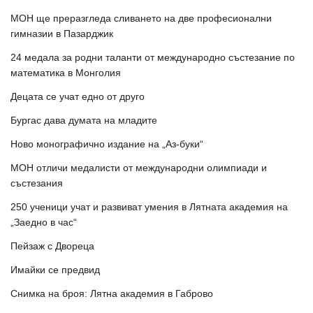
МОН ще преразгледа сливането на две професионални
гимназии в Пазарджик
24 медала за родни таланти от международно състезание по
математика в Монголия
Децата се учат едно от друго
Бургас дава думата на младите
Ново монографично издание на „Аз-буки“
МОН отличи медалисти от международни олимпиади и
състезания
250 ученици учат и развиват умения в Лятната академия на
„Заедно в час“
Пейзаж с Двореца
Имайки се предвид
Снимка на броя: Лятна академия в Габрово