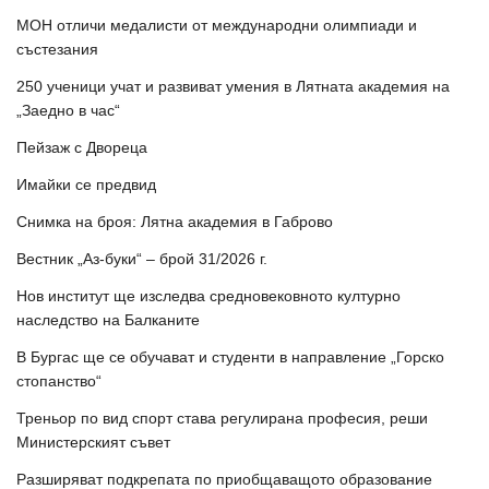
МОН отличи медалисти от международни олимпиади и
състезания
250 ученици учат и развиват умения в Лятната академия на
„Заедно в час“
Пейзаж с Двореца
Имайки се предвид
Снимка на броя: Лятна академия в Габрово
Вестник „Аз-буки“ – брой 31/2026 г.
Нов институт ще изследва средновековното културно
наследство на Балканите
В Бургас ще се обучават и студенти в направление „Горско
стопанство“
Треньор по вид спорт става регулирана професия, реши
Министерският съвет
Разширяват подкрепата по приобщаващото образование