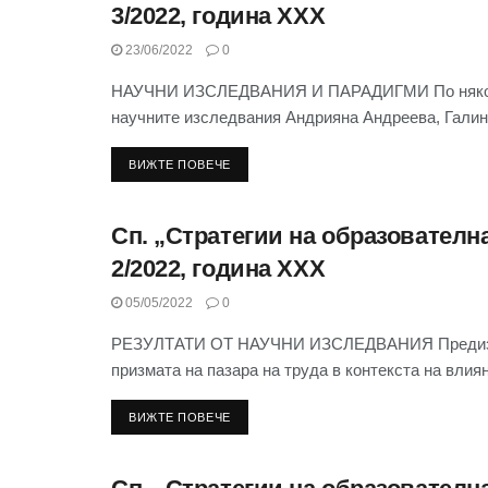
3/2022, година XXX
23/06/2022
0
НАУЧНИ ИЗСЛЕДВАНИЯ И ПАРАДИГМИ По някои въ
научните изследвания Андрияна Андреева, Галин
ВИЖТЕ ПОВЕЧЕ
Сп. „Стратегии на образователна
СЪДЪРЖАНИЕ НА СП. “СТРАТЕГИИ НА
ОБРАЗОВАТЕЛНАТА И НАУЧНАТА ПОЛИТИКА” 2022
2/2022, година XXX
05/05/2022
0
РЕЗУЛТАТИ ОТ НАУЧНИ ИЗСЛЕДВАНИЯ Предизвик
призмата на пазара на труда в контекста на влиян
ВИЖТЕ ПОВЕЧЕ