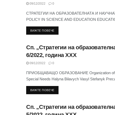
09/12/2022
0
СТРАТЕГИИ НА ОБРАЗОВАТЕЛНАТА И НАУЧН
POLICY IN SCIENCE AND EDUCATION EDUCATIO
ВИЖТЕ ПОВЕЧЕ
Сп. „Стратегии на образователна
СЪДЪРЖАНИЕ НА СП. “СТРАТЕГИИ НА
ОБРАЗОВАТЕЛНАТА И НАУЧНАТА ПОЛИТИКА” 2022
6/2022, година XXX
09/12/2022
0
ПРИОБЩАВАЩО ОБРАЗОВАНИЕ Organization of an Inc
Special Needs Halyna Bilavych Vasyl Stefanyk Precar
ВИЖТЕ ПОВЕЧЕ
Сп. „Стратегии на образователна
СЪДЪРЖАНИЕ НА СП. “СТРАТЕГИИ НА
ОБРАЗОВАТЕЛНАТА И НАУЧНАТА ПОЛИТИКА” 2022
5/2022, година XXX