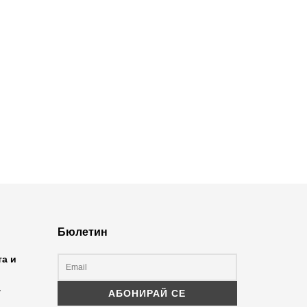
Бюлетин
та и
а