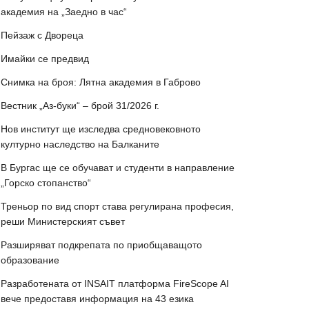
академия на „Заедно в час“
Пейзаж с Двореца
Имайки се предвид
Снимка на броя: Лятна академия в Габрово
Вестник „Аз-буки“ – брой 31/2026 г.
Нов институт ще изследва средновековното
културно наследство на Балканите
В Бургас ще се обучават и студенти в направление
„Горско стопанство“
Треньор по вид спорт става регулирана професия,
реши Министерският съвет
Разширяват подкрепата по приобщаващото
образование
Разработената от INSAIT платформа FireScope AI
вече предоставя информация на 43 езика