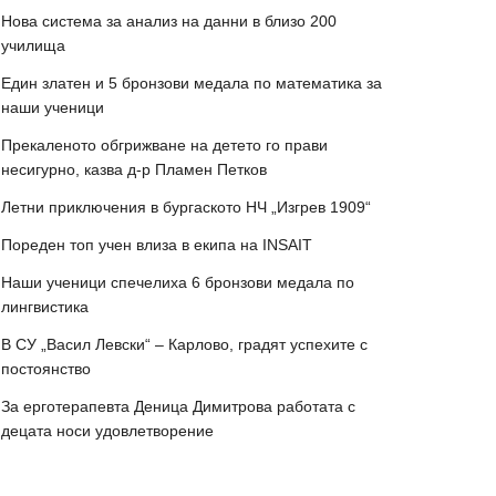
Нова система за анализ на данни в близо 200
училища
Един златен и 5 бронзови медала по математика за
наши ученици
Прекаленото обгрижване на детето го прави
несигурно, казва д-р Пламен Петков
Летни приключения в бургаското НЧ „Изгрев 1909“
Пореден топ учен влиза в екипа на INSAIT
Наши ученици спечелиха 6 бронзови медала по
лингвистика
В СУ „Васил Левски“ – Карлово, градят успехите с
постоянство
За ерготерапевта Деница Димитрова работата с
децата носи удовлетворение