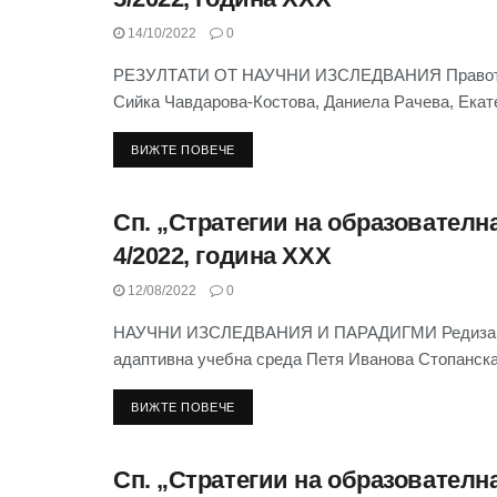
14/10/2022
0
РЕЗУЛТАТИ ОТ НАУЧНИ ИЗСЛЕДВАНИЯ Правото на
Сийка Чавдарова-Костова, Даниела Рачева, Екате
ВИЖТЕ ПОВЕЧЕ
Сп. „Стратегии на образователна
СЪДЪРЖАНИЕ НА СП. “СТРАТЕГИИ НА
ОБРАЗОВАТЕЛНАТА И НАУЧНАТА ПОЛИТИКА” 2022
4/2022, година XXX
12/08/2022
0
НАУЧНИ ИЗСЛЕДВАНИЯ И ПАРАДИГМИ Редизайн на
адаптивна учебна среда Петя Иванова Стопанска.
ВИЖТЕ ПОВЕЧЕ
Сп. „Стратегии на образователна
СЪДЪРЖАНИЕ НА СП. “СТРАТЕГИИ НА
ОБРАЗОВАТЕЛНАТА И НАУЧНАТА ПОЛИТИКА” 2022