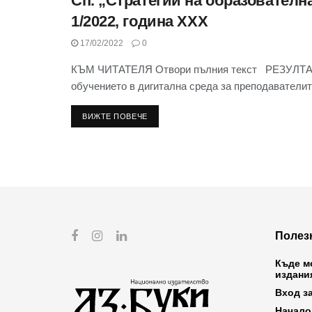
Сп. „Стратегии на образователна
СЪДЪРЖАНИЕ НА СП. “СТРАТЕГИИ НА
ОБРАЗОВАТЕЛНАТА И НАУЧНАТА ПОЛИТИКА” 2022
1/2022, година XXX
17/02/2022
0
КЪМ ЧИТАТЕЛЯ Отвори пълния текст РЕЗУЛТ
обучението в дигитална среда за преподавателит
ВИЖТЕ ПОВЕЧЕ
Полез
Къде м
издани
Вход з
Начало