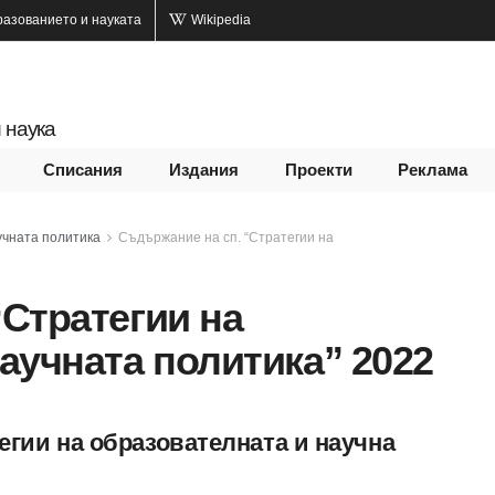
разованието и науката
Wikipedia
 наука
Списания
Издания
Проекти
Реклама
учната политика
Съдържание на сп. “Стратегии на
“Стратегии на
аучната политика” 2022
гии на образователната и научна