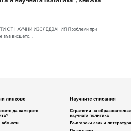
та и научната политика“, книжка
АТИ ОТ НАУЧНИ ИЗСЛЕДВАНИЯ Проблеми при
е във висшето...
ни линкове
Научните списания
ожете да намерите
Стратегии на образователна
ята?
научната политика
а абонати
Български език и литератур
Педагогика