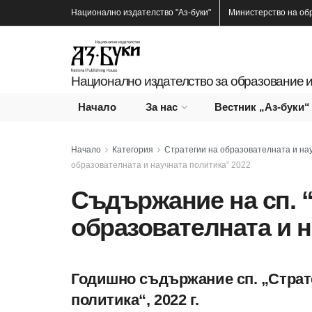
Национално издателство
"Аз-буки"
Министерство на об
Национално издателство за образование и
Начало
За нас
Вестник „Аз-буки“
Начало
Категория
Стратегии на образователната и на
образователната и научната политика” 2022
Съдържание на сп. 
образователната и н
Годишно съдържание сп. „Страте
СЪДЪРЖАНИЕ НА СП. “СТРАТЕГИИ НА
ОБРАЗОВАТЕЛНАТА И НАУЧНАТА ПОЛИТИКА” 2022
политика“, 2022 г.