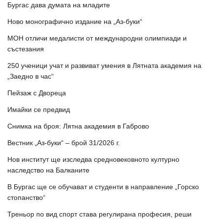
Бургас дава думата на младите
Ново монографично издание на „Аз-буки“
МОН отличи медалисти от международни олимпиади и
състезания
250 ученици учат и развиват умения в Лятната академия на
„Заедно в час“
Пейзаж с Двореца
Имайки се предвид
Снимка на броя: Лятна академия в Габрово
Вестник „Аз-буки“ – брой 31/2026 г.
Нов институт ще изследва средновековното културно
наследство на Балканите
В Бургас ще се обучават и студенти в направление „Горско
стопанство“
Треньор по вид спорт става регулирана професия, реши