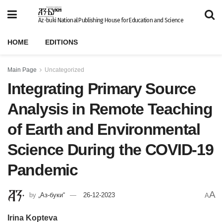
Az-buki National Publishing House for Education and Science
HOME
EDITIONS
Main Page
Uncategorized
Integrating Primary Source
Analysis in Remote Teaching
of Earth and Environmental
Science During the COVID-19
Pandemic
A
by
„Аз-буки“
26-12-2023
A
Irina Kopteva