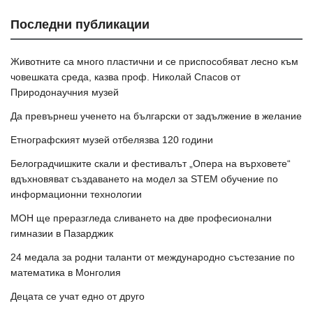
Последни публикации
Животните са много пластични и се приспособяват лесно към
човешката среда, казва проф. Николай Спасов от
Природонаучния музей
Да превърнеш ученето на български от задължение в желание
Етнографският музей отбелязва 120 години
Белоградчишките скали и фестивалът „Опера на върховете“
вдъхновяват създаването на модел за STEM обучение по
информационни технологии
МОН ще преразгледа сливането на две професионални
гимназии в Пазарджик
24 медала за родни таланти от международно състезание по
математика в Монголия
Децата се учат едно от друго