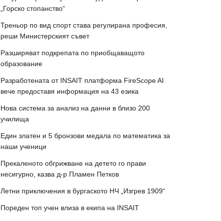
„Горско стопанство“
Треньор по вид спорт става регулирана професия,
реши Министерският съвет
Разширяват подкрепата по приобщаващото
образование
Разработената от INSAIT платформа FireScope AI
вече предоставя информация на 43 езика
Нова система за анализ на данни в близо 200
училища
Един златен и 5 бронзови медала по математика за
наши ученици
Прекаленото обгрижване на детето го прави
несигурно, казва д-р Пламен Петков
Летни приключения в бургаското НЧ „Изгрев 1909“
Пореден топ учен влиза в екипа на INSAIT