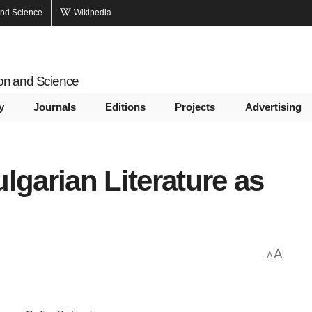
and Science
Wikipedia
ion and Science
y
Journals
Editions
Projects
Advertising
lgarian Literature as
A
A