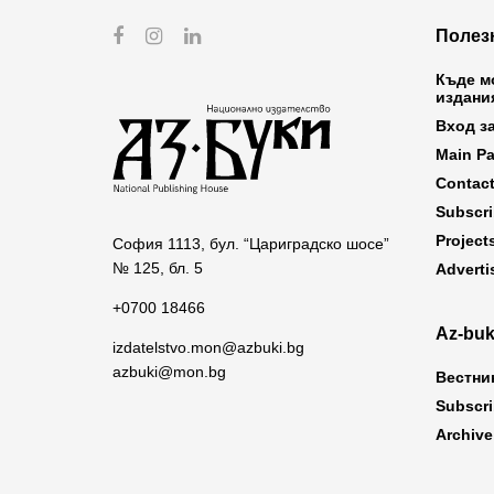
Полез
Къде м
издани
Вход з
Main P
Contac
Subscr
Project
София 1113, бул. “Цариградско шосе”
№ 125, бл. 5
Adverti
+0700 18466
Az-buk
izdatelstvo.mon@azbuki.bg
azbuki@mon.bg
Вестни
Subscr
Archive