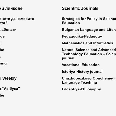
ни линкове
Scientific Journals
ожете да намерите
Strategies for Policy in Scien
ята?
Education
а абонати
Bulgarian Language and Liter
age
Pedagogika-Pedagogy
t
Mathematics and Informatics
ibe
Natural Science and Advanced
Technology Education – Scient
s
journal
sing
Vocational Education
Istoriya-History journal
i Weekly
Chuzhdoezikovo Obuchenie-F
Language Teaching
к “Аз-буки”
Filosofiya-Philosophy
ibe