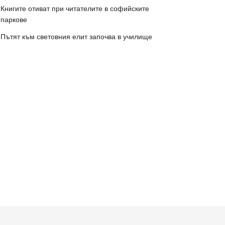
Книгите отиват при читателите в софийските
паркове
Пътят към световния елит започва в училище