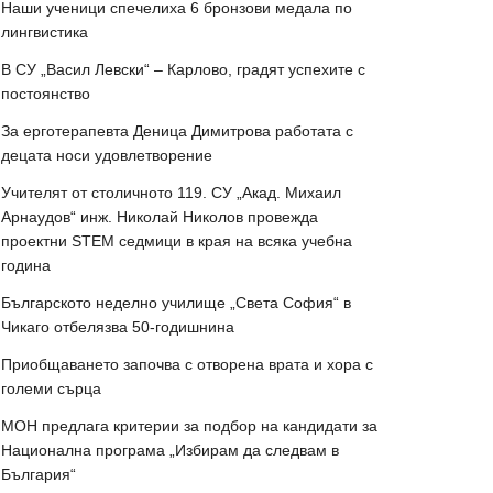
Наши ученици спечелиха 6 бронзови медала по
лингвистика
В СУ „Васил Левски“ – Карлово, градят успехите с
постоянство
За ерготерапевта Деница Димитрова работата с
децата носи удовлетворение
Учителят от столичното 119. СУ „Акад. Михаил
Арнаудов“ инж. Николай Николов провежда
проектни STEM седмици в края на всяка учебна
година
Българското неделно училище „Света София“ в
Чикаго отбелязва 50-годишнина
Приобщаването започва с отворена врата и хора с
големи сърца
МОН предлага критерии за подбор на кандидати за
Национална програма „Избирам да следвам в
България“