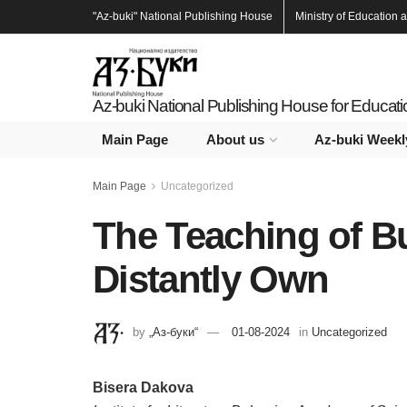
"Az-buki"
National Publishing House
Ministry of Education 
Az-buki National Publishing House for Educat
Main Page
About us
Az-buki Weekl
Main Page
Uncategorized
The Teaching of Bu
Distantly Own
by
„Аз-буки“
01-08-2024
in
Uncategorized
Bisera Dakova