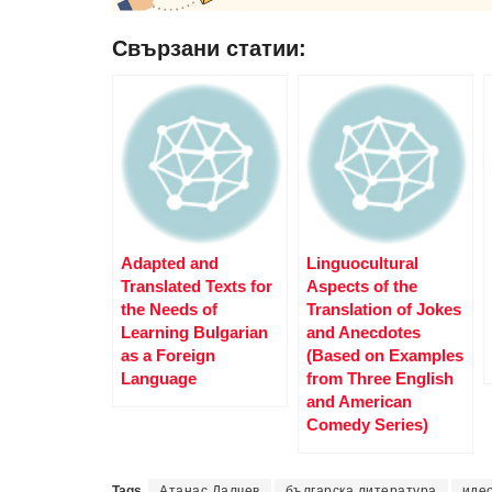
Свързани статии:
Adapted and
Linguocultural
Translated Texts for
Aspects оf the
the Needs of
Translation оf Jokes
Learning Bulgarian
and Anecdotes
as a Foreign
(Based оn Examples
Language
from Three English
and American
Comedy Series)
Tags
Атанас Далчев
българска литература
иде