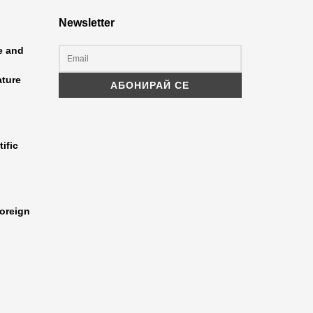
Newsletter
ce and
ature
ific
oreign