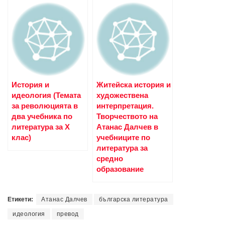
История и
Житейска история и
идеология (Темата
художествена
за революцията в
интерпретация.
два учебника по
Творчеството на
литература за X
Атанас Далчев в
клас)
учебниците по
литература за
средно
образование
Етикети:
Атанас Далчев
българска литература
идеология
превод