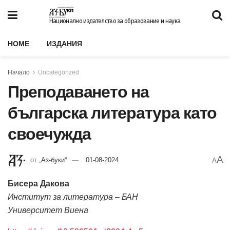
Национално издателство за образование и наука
HOME
ИЗДАНИЯ
Начало
Uncategorized
Преподаването на
българска литература като
своечужда
A
от
„Аз-буки“
01-08-2024
A
Бисера Дакова
Институт за литература – БАН
Университет Виена