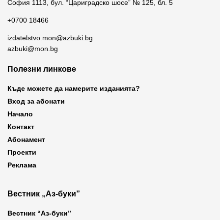
София 1113, бул. “Цариградско шосе” № 125, бл. 5
+0700 18466
izdatelstvo.mon@azbuki.bg
azbuki@mon.bg
Полезни линкове
Къде можете да намерите изданията?
Вход за абонати
Начало
Контакт
Абонамент
Проекти
Реклама
Вестник „Аз-буки”
Вестник “Аз-буки”