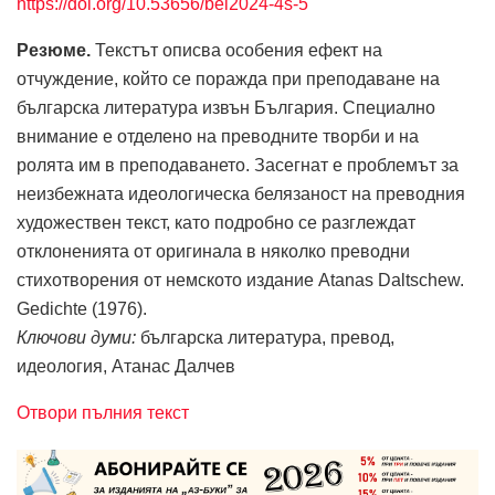
https://doi.org/10.53656/bel2024-4s-5
Резюме.
Текстът описва особения ефект на
отчуждение, който се поражда при преподаване на
българска литература извън България. Специално
внимание е отделено на преводните творби и на
ролята им в преподаването. Засегнат е проблемът за
неизбежната идеологическа белязаност на преводния
художествен текст, като подробно се разглеждат
отклоненията от оригинала в няколко преводни
стихотворения от немското издание Atanas Daltschew.
Gedichte (1976).
Ключови думи:
българска литература, превод,
идеология, Атанас Далчев
Отвори пълния текст