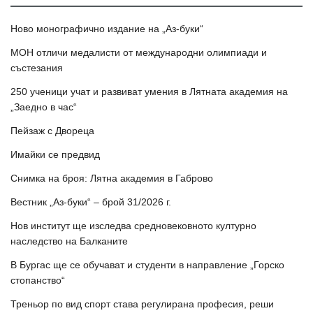
Ново монографично издание на „Аз-буки“
МОН отличи медалисти от международни олимпиади и
състезания
250 ученици учат и развиват умения в Лятната академия на
„Заедно в час“
Пейзаж с Двореца
Имайки се предвид
Снимка на броя: Лятна академия в Габрово
Вестник „Аз-буки“ – брой 31/2026 г.
Нов институт ще изследва средновековното културно
наследство на Балканите
В Бургас ще се обучават и студенти в направление „Горско
стопанство“
Треньор по вид спорт става регулирана професия, реши