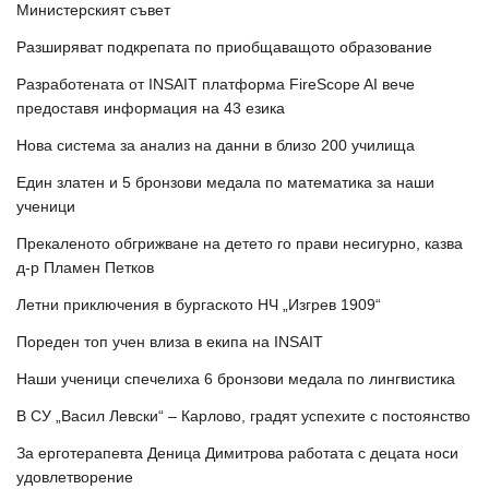
Министерският съвет
Разширяват подкрепата по приобщаващото образование
Разработената от INSAIT платформа FireScope AI вече
предоставя информация на 43 езика
Нова система за анализ на данни в близо 200 училища
Един златен и 5 бронзови медала по математика за наши
ученици
Прекаленото обгрижване на детето го прави несигурно, казва
д-р Пламен Петков
Летни приключения в бургаското НЧ „Изгрев 1909“
Пореден топ учен влиза в екипа на INSAIT
Наши ученици спечелиха 6 бронзови медала по лингвистика
В СУ „Васил Левски“ – Карлово, градят успехите с постоянство
За ерготерапевта Деница Димитрова работата с децата носи
удовлетворение