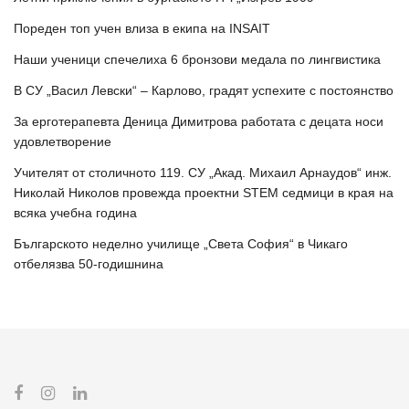
Пореден топ учен влиза в екипа на INSAIT
Наши ученици спечелиха 6 бронзови медала по лингвистика
В СУ „Васил Левски“ – Карлово, градят успехите с постоянство
За ерготерапевта Деница Димитрова работата с децата носи
удовлетворение
Учителят от столичното 119. СУ „Акад. Михаил Арнаудов“ инж.
Николай Николов провежда проектни STEM седмици в края на
всяка учебна година
Българското неделно училище „Света София“ в Чикаго
отбелязва 50-годишнина