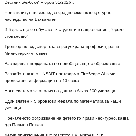
Вестник „Аз-буки“ – брой 31/2026 г.
Нов институт ще изследва средновековното културно
наследство на Балканите
В Бургас ще се обучават и студенти в направление „Горско
стопанство“
Треньор по вид спорт става регулирана професия, реши
Министерският съвет
Разширяват подкрепата по приобщаващото образование
Разработената от INSAIT платформа FireScope AI вече
предоставя информация на 43 езика
Нова система за анализ на данни в близо 200 училища
Един златен и 5 бронзови медала по математика за наши
ученици
Прекаленото обгрижване на детето го прави несигурно, казва
д-р Пламен Петков
Летни приключения в бургаското НЧ „Изгрев 1909“