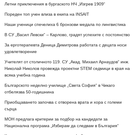
Летни приключения в бургаското НЧ „Изгрев 1909“
Пореден топ учен влиза в екипа на INSAIT
Наши ученици спечелиха 6 бронзови медала по лингвистика
В СУ „Васил Левски“ – Карлово, градят успехите с постоянство
За ерготерапевта Деница Димитрова работата с децата носи
удовлетворение
Учителят от столичното 119. СУ „Акад. Михаил Арнаудов“ инж.
Николай Николов провежда проектни STEM седмици в края на
всяка учебна година
Българското неделно училище „Света София“ в Чикаго
отбелязва 50-годишнина
Приобщаването започва с отворена врата и хора с големи
сърца
МОН предлага критерии за подбор на кандидати за
Национална програма „Избирам да следвам в България“