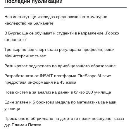
Последни публикации
Нов институт ще изследва средновековното културно
наследство на Балканите
В Бургас ще се обучават и студенти в направление „Горско
стопанство“
Треньор по вид спорт става регулирана професия, реши
Министерският съвет
Разширяват подкрепата по приобщаващото образование
Разработената от INSAIT платформа FireScope AI вече
предоставя информация на 43 езика
Нова система за анализ на данни в близо 200 училища
Един златен и 5 бронзови медала по математика за наши
ученици
Прекаленото обгрижване на детето го прави несигурно, казва
д-р Пламен Петков