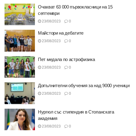
Очакват 63 000 първокласници на 15
септември
23/08/2023
0
Майстори на дебатите
23/08/2023
0
Пет медала по астрофизика
23/08/2023
0
Допълнителни обучения за над 9000 ученици
23/08/2023
0
Нургюл със стипендия в Стопанската
академия
23/08/2023
0