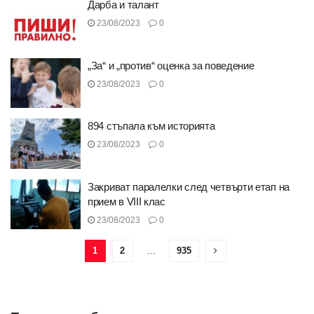
Дарба и талант
23/08/2023
0
„За“ и „против“ оценка за поведение
23/08/2023
0
894 стъпала към историята
23/08/2023
0
Закриват паралелки след четвърти етап на
прием в VIII клас
23/08/2023
0
1
2
…
935