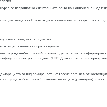
условия.
курса се изпращат на електронната поща на Национално издателств
ички участници във Фотоконкурса, независимо от възрастовата груп
курсната тема, за която участва;
ел осъществяване на обратна връзка;
ана от родител/настойник/попечител Декларация за информираност
алифициран електронен подпис (КЕП) Декларация за информираност
Декларацията за информираност и съгласие по т. 18.5 от настоящи
а и от родител/настойник/попечител на лицата (учениците), които с