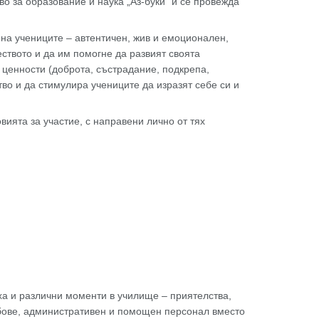
о за образование и наука „Аз-буки“ и се провежда
на учениците – автентичен, жив и емоционален,
ството и да им помогне да развият своята
 ценности (доброта, състрадание, подкрепа,
во и да стимулира учениците да изразят себе си и
ията за участие, с направени лично от тях
ха и различни моменти в училище – приятелства,
лубове, административен и помощен персонал вместо