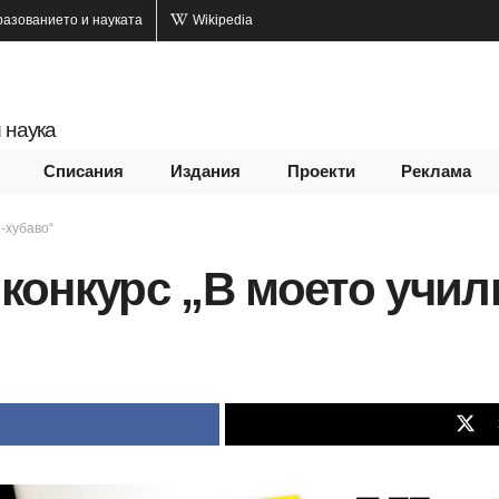
разованието и науката
Wikipedia
 наука
Списания
Издания
Проекти
Реклама
-хубаво“
онкурс „В моето учил