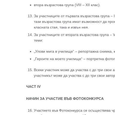
втора възрастова група (VIII – XII клас).
За участниците от първата възрастова група – 
тази възрастова група имат възможност да про
класната стая, така и извън нея.
За участниците от втората възрастова група – 
теми:
„Улови мига в училище“ – репортажна снимка, 
„Героите на моето училище“ – портретна фото
Всеки участник може да участва с до три свои а
участникът може да участва с до три свои авто
ЧАСТ I
V
НАЧИН ЗА УЧАСТИЕ ВЪВ ФОТОКОНКУРСА
Участието във Фотоконкурса се осъществява ч