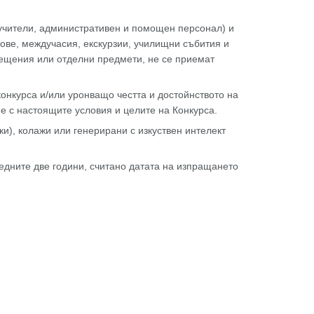
 учители, административен и помощен персонал) и
сове, междучасия, екскурзии, училищни събития и
мещения или отделни предмети, не се приемат
нкурса и/или уронващо честта и достойнството на
 с настоящите условия и целите на Конкурса.
и), колажи или генерирани с изкуствен интелект
ледните две години, считано датата на изпращането