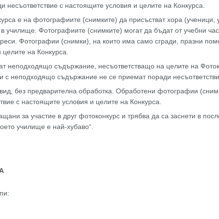
ади несъответствие с настоящите условия и целите на Конкурса.
урса е на фотографиите (снимките) да присъстват хора (ученици,
 в училище. Фотографиите (снимките) могат да бъдат от учебни ча
реси. Фотографии (снимки), на които има само сгради, празни по
 целите на Конкурса.
ат неподходящо съдържание, несъответстващо на целите на Фотоко
 с неподходящо съдържание не се приемат поради несъответствие
 вид, без предварителна обработка. Обработени фотографии (снимк
вие с настоящите условия и целите на Конкурса.
ащани за участие в друг фотоконкурс и трябва да са заснети в пос
оето училище е най-хубаво“.
А
пи: