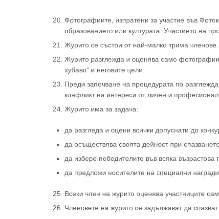
Фотографиите, изпратени за участие във Фоток
образованието или културата. Участието на п
Журито се състои от най-малко трима членове.
Журито разглежда и оценява само фотографии 
хубаво“ и неговите цели.
Преди започване на процедурата по разглеждан
конфликт на интереси от личен и професионал
Журито има за задача:
да разгледа и оцени всички допуснати до конк
да осъществява своята дейност при спазването
да избере победителите във всяка възрастова г
да предложи носителите на специални награди 
Всеки член на журито оценява участниците сам
Членовете на журито се задължават да спазват