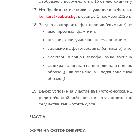
съобразно с посоченото в т. 15 от настоящите 
Необработените снимки за участие във Фотокон
konkurs@azbuki.bg
, в срок до 1 ноември 2026 г.
Заедно с авторските фотографии (снимките) вс
име, презиме, фамилия;
възраст, клас, училище, населено място;
заглавие на фотографията (снимката) и кон
електронна поща и телефон за контакт с ц
сканиран оригинал на попълнена и подпис
образец) или попълнена и подписана с кв
образец).
Важно условие за участие във Фотоконкурса е 
родител/настойник/попечител на участника, так
се участва във Фотоконкурса.
ЧАСТ
V
ЖУРИ НА ФОТОКОНКУРСА