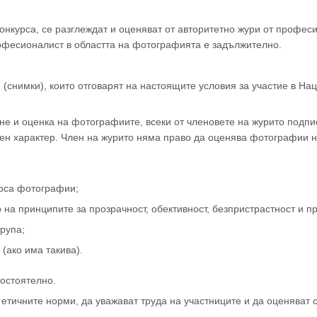
онкурса, се разглеждат и оценяват от авторитетно жури от професи
рофесионалист в областта на фотографията е задължително.
(снимки), които отговарят на настоящите условия за участие в На
е и оценка на фотографиите, всеки от членовете на журито подпи
ен характер. Член на журито няма право да оценява фотографии на
урса фотографии;
 на принципите за прозрачност, обективност, безпристрастност и 
рупа;
(ако има такива).
остоятелно.
 етичните норми, да уважават труда на участниците и да оценяват 