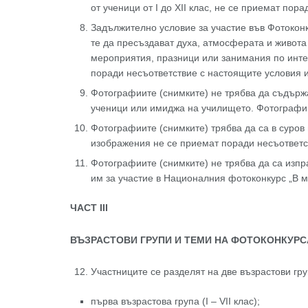
от ученици от І до XII клас, не се приемат пор
Задължително условие за участие във Фотоконк
те да пресъздават духа, атмосферата и живота
мероприятия, празници или занимания по инте
поради несъответствие с настоящите условия и
Фотографиите (снимките) не трябва да съдърж
ученици или имиджа на училището. Фотографии
Фотографиите (снимките) трябва да са в суров
изображения не се приемат поради несъответст
Фотографиите (снимките) не трябва да са изпр
им за участие в Националния фотоконкурс „В м
ЧАСТ I
II
ВЪЗРАСТОВИ ГРУПИ И ТЕМИ НА ФОТОКОНКУРС
Участниците се разделят на две възрастови гру
първа възрастова група (I – VII клас);