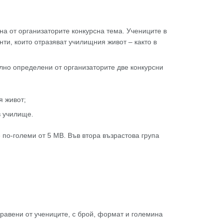
ена от организаторите конкурсна тема. Учениците в
ти, които отразяват училищния живот – както в
телно определени от организаторите две конкурсни
я живот;
в училище.
е по-големи от 5 МВ. Във втора възрастова група
равени от учениците, с брой, формат и големина