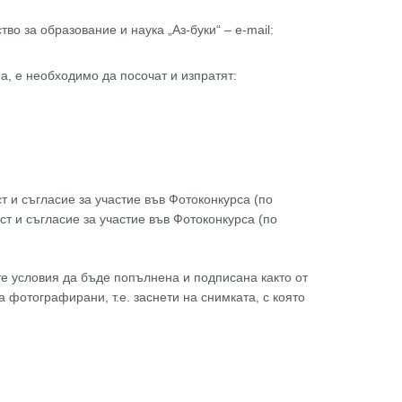
о за образование и наука „Аз-буки“ – e-mail:
а, е необходимо да посочат и изпратят:
 и съгласие за участие във Фотоконкурса (по
 и съгласие за участие във Фотоконкурса (по
те условия да бъде попълнена и подписана както от
а фотографирани, т.е. заснети на снимката, с която