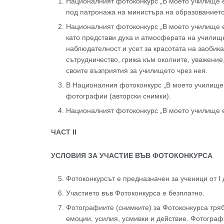
Националният фотоконкурс „В моето училище е 
под патронажа на министъра на образованието
Националният фотоконкурс „В моето училище е
като представи духа и атмосферата на училищн
наблюдателност и усет за красотата на заобик
сътрудничество, грижа към околните, уважение,
своите възприятия за училището чрез нея.
В Националния фотоконкурс „В моето училище е
фотографии (авторски снимки).
Националният фотоконкурс „В моето училище е
ЧАСТ I
I
УСЛОВИЯ ЗА УЧАСТИЕ ВЪВ ФОТОКОНКУРСА
Фотоконкурсът е предназначен за ученици от І д
Участието във Фотоконкурса е безплатно.
Фотографиите (снимките) за Фотоконкурса тряб
емоции, усилия, усмивки и действие. Фотограф