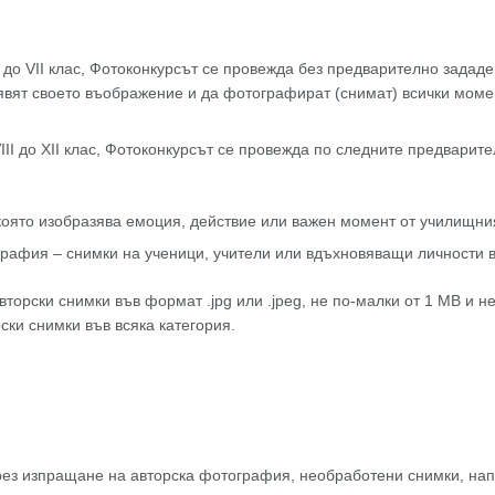
I до VII клас, Фотоконкурсът се провежда без предварително задад
явят своето въображение и да фотографират (снимат) всички момен
VIII до XII клас, Фотоконкурсът се провежда по следните предвари
която изобразява емоция, действие или важен момент от училищни
графия – снимки на ученици, учители или вдъхновяващи личности 
вторски снимки във формат .jpg или .jpeg, не по-малки от 1 МВ и н
рски снимки във всяка категория.
рез изпращане на авторска фотография, необработени снимки, нап