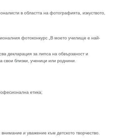
оналисти в областта на фотографията, изкуството,
ционалния фотоконкурс „В моето училище е най-
сва декларация за липса на обвързаност и
 свои близки, ученици или роднини.
професионална етика;
с внимание и уважение към детското творчество.