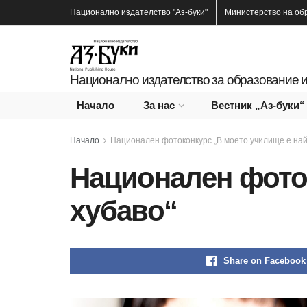
Национално издателство
"Аз-буки"
Министерство на об
Национално издателство за образование и
Начало
За нас
Вестник „Аз-буки“
Начало
Национален фотоконкурс „В моето училище е най
Национален фоток
хубаво“
Share on Facebook