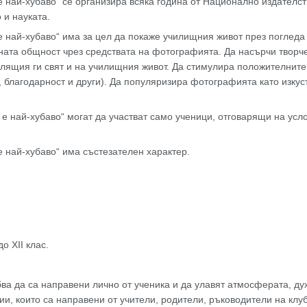
най-хубаво“ се организира всяка година от Национално издателств
 и науката.
 най-хубаво“ има за цел да покаже училищния живот през погледа 
ата общност чрез средствата на фотографията. Да насърчи творче
алящия ги свят и на училищния живот. Да стимулира положителните
 благодарност и други). Да популяризира фотографията като изкуст
 най-хубаво“ могат да участват само ученици, отговарящи на услов
 най-хубаво“ има състезателен характер.
о XII клас.
ва да са направени лично от ученика и да улавят атмосферата, ду
ии, които са направени от учители, родители, ръководители на к