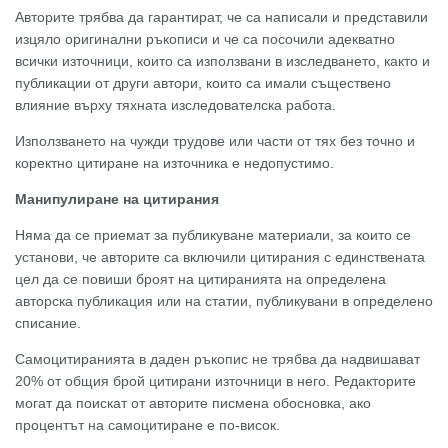
Авторите трябва да гарантират, че са написали и представили
изцяло оригинални ръкописи и че са посочили адекватно
всички източници, които са използвани в изследването, както и
публикации от други автори, които са имали съществено
влияние върху тяхната изследователска работа.
Използването на чужди трудове или части от тях без точно и
коректно цитиране на източника е недопустимо.
Манипулиране на цитирания
Няма да се приемат за публикуване материали, за които се
установи, че авторите са включили цитирания с единствената
цел да се повиши броят на цитиранията на определена
авторска публикация или на статии, публикувани в определено
списание.
Самоцитиранията в даден ръкопис не трябва да надвишават
20% от общия брой цитирани източници в него. Редакторите
могат да поискат от авторите писмена обосновка, ако
процентът на самоцитиране е по-висок.