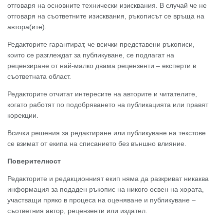
отговаря на основните технически изисквания. В случай че не
отговаря на съответните изисквания, ръкописът се връща на
автора(ите).
Редакторите гарантират, че всички представени ръкописи,
които се разглеждат за публикуване, се подлагат на
рецензиране от най-малко двама рецензенти – експерти в
съответната област.
Редакторите отчитат интересите на авторите и читателите,
когато работят по подобряването на публикацията или правят
корекции.
Всички решения за редактиране или публикуване на текстове
се взимат от екипа на списанието без външно влияние.
Поверителност
Редакторите и редакционният екип няма да разкриват никаква
информация за подаден ръкопис на никого освен на хората,
участващи пряко в процеса на оценяване и публикуване –
съответния автор, рецензенти или издател.