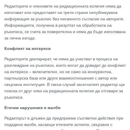
Редакторите и членовете на редакционната колегия няма да
използват или предоставят на трети страни непубликувана
информация за ръкопис без писменото съгласие на авторите.
Информацията, получена в резултат на обработката на
ръкописа, се счита за поверителна и няма да бъде използвана
за лична изгода.
Конфликт на интереси
Редакторите декларират, че няма да участват в процеса на
разглеждане на ръкописи, които могат да доведат до конфликт
на интереси – включително, но не само на конкурентна,
партньорска база или други взаимоотношения с автор или
свързана институция. В такъв случай засегнатият редактор ще
поиска от друг член на редакционната колегия да отговаря за
ръкописа.
Етични нарушения и жалби
Редакторът е длъжен да предприеме съответни действия при
подадени жалби, касаещи етичните аспекти, свързани с