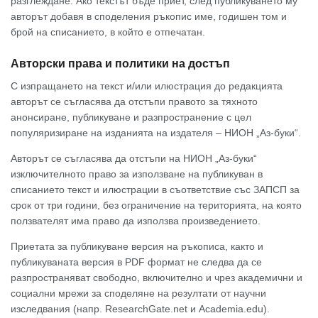
разглеждане. Ако текстът бъде приет, след публикуването му
авторът добавя в споделения ръкопис име, годишен том и
брой на списанието, в който е отпечатан.
Авторски права и политики на достъп
С изпращането на текст и/или илюстрация до редакцията
авторът се съгласява да отстъпи правото за тяхното
анонсиране, публикуване и разпространение с цел
популяризиране на изданията на издателя – НИОН „Аз-буки“.
Авторът се съгласява да отстъпи на НИОН „Аз-буки“
изключителното право за използване на публикуван в
списанието текст и илюстрации в съответствие със ЗАПСП за
срок от три години, без ограничение на територията, на която
ползвателят има право да използва произведението.
Приетата за публикуване версия на ръкописа, както и
публикуваната версия в PDF формат не следва да се
разпространяват свободно, включително и чрез академични и
социални мрежи за споделяне на резултати от научни
изследвания (напр. ResearchGate.net и Academia.edu).