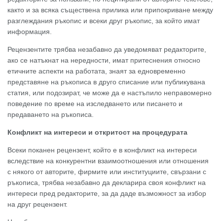
както и за всяка съществена прилика или припокриване между
разглеждания ръкопис и всеки друг ръкопис, за който имат
информация.
Рецензентите трябва незабавно да уведомяват редакторите,
ако се натъкнат на нередности, имат притеснения относно
етичните аспекти на работата, знаят за едновременно
представяне на ръкописа в друго списание или публикувана
статия, или подозират, че може да е настъпило неправомерно
поведение по време на изследването или писането и
предаването на ръкописа.
Конфликт на интереси и откритост на процедурата
Всеки поканен рецензент, който е в конфликт на интереси
вследствие на конкурентни взаимоотношения или отношения
с някого от авторите, фирмите или институциите, свързани с
ръкописа, трябва незабавно да декларира своя конфликт на
интереси пред редакторите, за да даде възможност за избор
на друг рецензент.