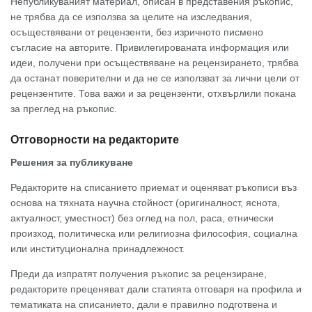
Непубликуваният материал, описан в представения ръкопис,
не трябва да се използва за целите на изследвания,
осъществявани от рецензенти, без изричното писмено
съгласие на авторите. Привилегированата информация или
идеи, получени при осъществяване на рецензирането, трябва
да останат поверителни и да не се използват за лични цели от
рецензентите. Това важи и за рецензенти, отхвърлили покана
за преглед на ръкопис.
Отговорности на редакторите
Решения за публикуване
Редакторите на списанието приемат и оценяват ръкописи въз
основа на тяхната научна стойност (оригиналност, яснота,
актуалност, уместност) без оглед на пол, раса, етнически
произход, политическа или религиозна философия, социална
или институционална принадлежност.
Преди да изпратят получения ръкопис за рецензиране,
редакторите преценяват дали статията отговаря на профила и
тематиката на списанието, дали е правилно подготвена и