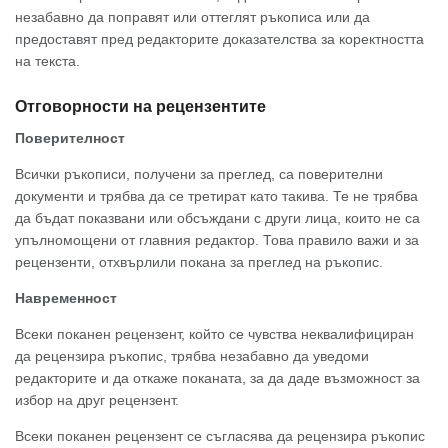
незабавно да поправят или оттеглят ръкописа или да
предоставят пред редакторите доказателства за коректността
на текста.
Отговорности на рецензентите
Поверителност
Всички ръкописи, получени за преглед, са поверителни
документи и трябва да се третират като такива. Те не трябва
да бъдат показвани или обсъждани с други лица, които не са
упълномощени от главния редактор. Това правило важи и за
рецензенти, отхвърлили покана за преглед на ръкопис.
Навременност
Всеки поканен рецензент, който се чувства неквалифициран
да рецензира ръкопис, трябва незабавно да уведоми
редакторите и да откаже поканата, за да даде възможност за
избор на друг рецензент.
Всеки поканен рецензент се съгласява да рецензира ръкопис