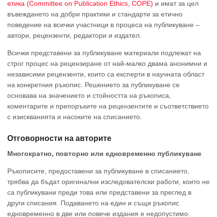
етика (Committee on Publication Ethics, COPE)
и имат за цел
въвеждането на добри практики и стандарти за етично
поведение на всички участници в процеса на публикуване –
автори, рецензенти, редактори и издател.
Всички представени за публикуване материали подлежат на
строг процес на рецензиране от най-малко двама анонимни и
независими рецензенти, които са експерти в научната област
на конкретния ръкопис. Решението за публикуване се
основава на значението и стойността на ръкописа,
коментарите и препоръките на рецензентите и съответствието
с изискванията и насоките на списанието.
Отговорности на авторите
Многократно, повторно или едновременно публикуване
Ръкописите, предоставени за публикуване в списанието,
трябва да бъдат оригинални изследователски работи, които не
са публикувани преди това или представени за преглед в
други списания. Подаването на един и същи ръкопис
едновременно в две или повече издания е недопустимо.