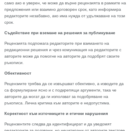
само ако е уверен, че може да върне рецензията в рамките на
предложения или взаимно договорен срок, като информира
редакторите незабавно, ако има нужда от удължаване на този
срок.
Съдействие при вземане на решения за публикуване
Рецензията подпомага редакторите при взимането на
редакционни решения и чрез комуникация на редакторите с
авторите може да помогне на авторите да подобрят своите
ръкописи.
Обективност
Рецензиите трябва да се извършват обективно, а изводите да
са формулирани ясно и с подкрепящи аргументи, така че
авторите да могат да ги използват за подобряване на
ръкописа. Лична критика към авторите е недопустима.
Коректност към източниците и етични нарушения
Рецензентите следва да идентифицират и да уведомят
редакторите за ползвани, но нецитирани от авторите текстове,