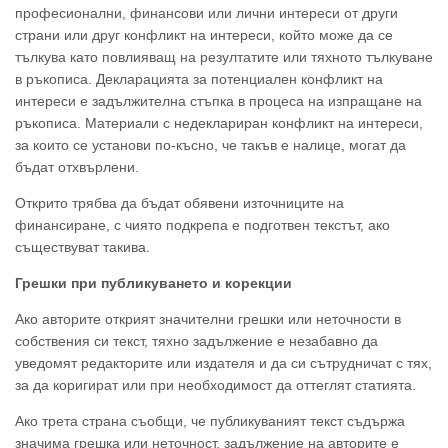
професионални, финансови или лични интереси от други
страни или друг конфликт на интереси, който може да се
тълкува като повлияващ на резултатите или тяхното тълкуване
в ръкописа. Декларацията за потенциален конфликт на
интереси е задължителна стъпка в процеса на изпращане на
ръкописа. Материали с недеклариран конфликт на интереси,
за които се установи по-късно, че такъв е налице, могат да
бъдат отхвърлени.
Открито трябва да бъдат обявени източниците на
финансиране, с чиято подкрепа е подготвен текстът, ако
съществуват такива.
Грешки при публикуването и корекции
Ако авторите открият значителни грешки или неточности в
собствения си текст, тяхно задължение е незабавно да
уведомят редакторите или издателя и да си сътрудничат с тях,
за да коригират или при необходимост да оттеглят статията.
Ако трета страна съобщи, че публикуваният текст съдържа
значима грешка или неточност, задължение на авторите е