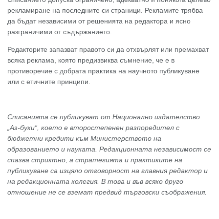
рекламиране на последните си страници. Рекламите трябва
да бъдат независими от решенията на редактора и ясно
разграничими от съдържанието.
Редакторите запазват правото си да отхвърлят или премахват
всяка реклама, която предизвиква съмнение, че е в
противоречие с добрата практика на научното публикуване
или с етичните принципи.
Списанията се публикуват от Национално издателство
„Аз-буки“, което е второстепенен разпоредител с
бюджетни кредити към Министерството на
образованието и науката. Редакционната независимост се
спазва стриктно, а стратегията и практиките на
публикуване са изцяло отговорност на главния редактор и
на редакционната колегия. В това и във всяко друго
отношение не се вземат предвид търговски съображения.