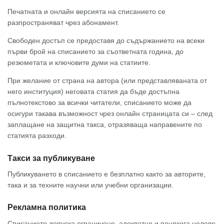
Печатната и онлайн версията на списанието се
разпространяват чрез абонамент.
Свободен достъп се предоставя до съдържанието на всеки
първи брой на списанието за съответната година, до
резюметата и ключовите думи на статиите.
При желание от страна на автора (или представляваната от
него институция) неговата статия да бъде достъпна
пълнотекстово за всички читатели, списанието може да
осигури такава възможност чрез онлайн страницата си – след
заплащане на защитна такса, отразяваща направените по
статията разходи.
Такси за публикуване
Публикуването в списанието е безплатно както за авторите,
така и за техните научни или учебни организации.
Рекламна политика
Списанието допуска ограничено, адекватно и понякога целево