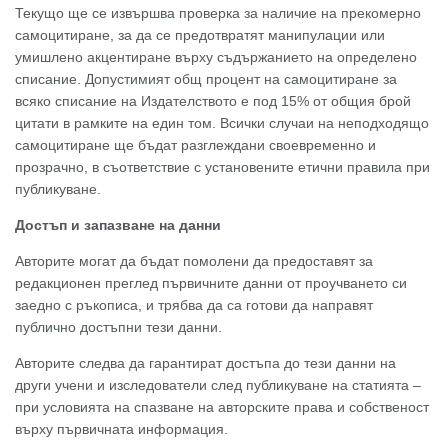
Текущо ще се извършва проверка за наличие на прекомерно
самоцитиране, за да се предотвратят манипулации или
умишлено акцентиране върху съдържанието на определено
списание. Допустимият общ процент на самоцитиране за
всяко списание на Издателството е под 15% от общия брой
цитати в рамките на един том. Всички случаи на неподходящо
самоцитиране ще бъдат разглеждани своевременно и
прозрачно, в съответствие с установените етични правила при
публикуване.
Достъп и запазване на данни
Авторите могат да бъдат помолени да предоставят за
редакционен преглед първичните данни от проучването си
заедно с ръкописа, и трябва да са готови да направят
публично достъпни тези данни.
Авторите следва да гарантират достъпа до тези данни на
други учени и изследователи след публикуване на статията –
при условията на спазване на авторските права и собственост
върху първичната информация.