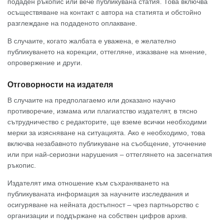
подаден ръкопис или вече публикувана статия. Това включва
осъществяване на контакт с автора на статията и обстойно
разглеждане на подаденото оплакване.
В случаите, когато жалбата е уважена, е желателно
публикуването на корекции, оттегляне, изказване на мнение,
опровержение и други.
Отговорности на издателя
В случаите на предполагаемо или доказано научно
противоречие, измама или плагиатство издателят, в тясно
сътрудничество с редакторите, ще вземе всички необходими
мерки за изясняване на ситуацията. Ако е необходимо, това
включва незабавното публикуване на съобщение, уточнение
или при най-сериозни нарушения – оттеглянето на засегнатия
ръкопис.
Издателят има отношение към съхраняването на
публикуваната информация за научните изследвания и
осигуряване на нейната достъпност – чрез партньорство с
организации и поддържане на собствен цифров архив.