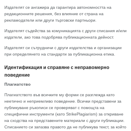
Издателят се ангажира да гарантира автономността на
редакционните решения, без влияние от страна на
рекламодатели или други търговски партньори.
Издателят съдейства за комуникацията с други списания и/или
издатели, ако това подобрява публикационната дейност.
Издателят си сътрудничи с други издателства и организации
при определянето на стандарти за публикационна етика.
Идентификация и справяне с неправомерно
поведение
Плагиатство
Плагиатството във всичките му форми се разглежда като
неетично и неприемливо поведение. Всички представени за
публикуване ръкописи се проверяват с помощта на
специфични инструменти (като StrikePlagiarism) за откриване
на сходства на представените материали с други публикации.
Списанието си запазва правото да не публикува текст, за който