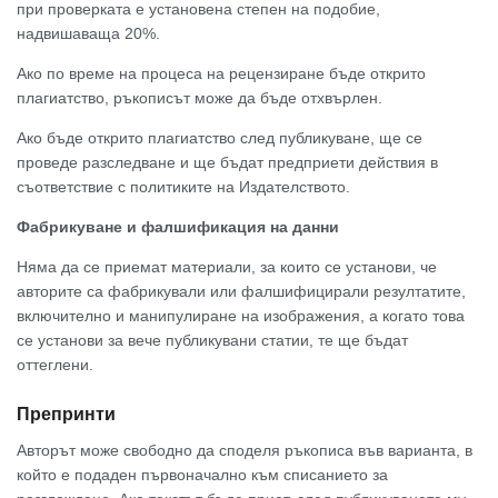
при проверката е установена степен на подобие,
надвишаваща 20%.
Ако по време на процеса на рецензиране бъде открито
плагиатство, ръкописът може да бъде отхвърлен.
Ако бъде открито плагиатство след публикуване, ще се
проведе разследване и ще бъдат предприети действия в
съответствие с политиките на Издателството.
Фабрикуване и фалшификация на данни
Няма да се приемат материали, за които се установи, че
авторите са фабрикували или фалшифицирали резултатите,
включително и манипулиране на изображения, а когато това
се установи за вече публикувани статии, те ще бъдат
оттеглени.
Препринти
Авторът може свободно да споделя ръкописа във варианта, в
който е подаден първоначално към списанието за