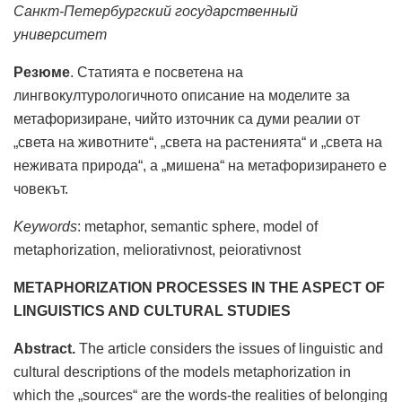
Санкт-Петербургский государственный
университет
Резюме
. Статията е посветена на
лингвокултурологичното описание на моделите за
метафоризиране, чийто източник са думи реалии от
„света на животните“, „света на растенията“ и „света на
неживата природа“, а „мишена“ на метафоризирането е
човекът.
Keywords
: metaphor, semantic sphere, model of
metaphorization, meliorativnost, peiorativnost
METAPHORIZATION PROCESSES IN THE ASPECT OF
LINGUISTICS AND CULTURAL STUDIES
Abstract.
The article considers the issues of linguistic and
cultural descriptions of the models metaphorization in
which the „sources“ are the words-the realities of belonging