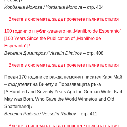
Йорданка Монова / Yordanka Monova
– стр. 404
Влезте в системата, за да прочетете пълната статия
100 години от публикуването на „Manlibro de Esperanto”
[100 Years Since the Publication of „Manlibro de
Esperanto”] /
Веселин Димитров / Veselin Dimitrov
– стр. 408
Влезте в системата, за да прочетете пълната статия
Преди 170 години се ражда немският писател Карл Май
– създателят на Винету и Поразяващата ръка
[A Hundred and Seventy Years Ago the German Writer Karl
May was Born, Who Gave the World Winnetou and Old
Shatterhand] /
Веселин Радков / Vesselin Radkov
– стр. 411
Влезте в системата, за да прочетете пълната статия