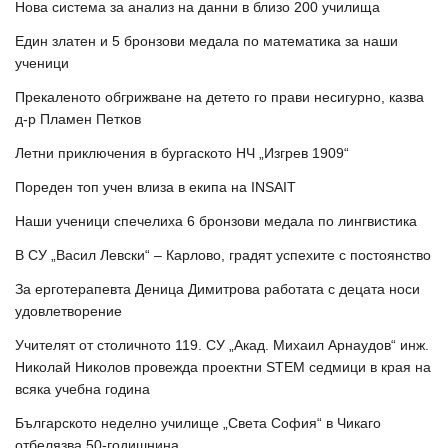
Нова система за анализ на данни в близо 200 училища
Един златен и 5 бронзови медала по математика за наши
ученици
Прекаленото обгрижване на детето го прави несигурно, казва
д-р Пламен Петков
Летни приключения в бургаското НЧ „Изгрев 1909“
Пореден топ учен влиза в екипа на INSAIT
Наши ученици спечелиха 6 бронзови медала по лингвистика
В СУ „Васил Левски“ – Карлово, градят успехите с постоянство
За ерготерапевта Деница Димитрова работата с децата носи
удовлетворение
Учителят от столичното 119. СУ „Акад. Михаил Арнаудов“ инж.
Николай Николов провежда проектни STEM седмици в края на
всяка учебна година
Българското неделно училище „Света София“ в Чикаго
отбелязва 50-годишнина