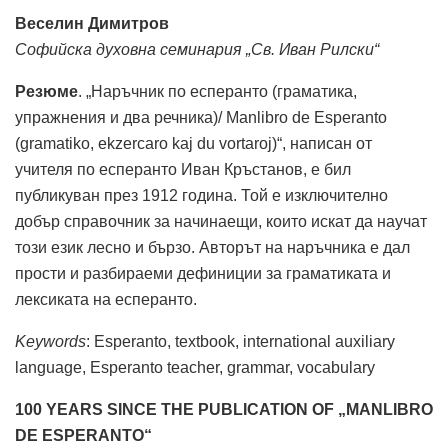
Веселин Димитров
Софийска духовна семинария „Св. Иван Рилски“
Резюме
. „Наръчник по есперанто (граматика,
упражнения и два речника)/ Manlibro de Esperanto
(gramatiko, ekzercaro kaj du vortaroj)“, написан от
учителя по есперанто Иван Кръстанов, е бил
публикуван през 1912 година. Той е изключително
добър справочник за начинаещи, които искат да научат
този език лесно и бързо. Авторът на наръчника е дал
прости и разбираеми дефиниции за граматиката и
лексиката на есперанто.
Keywords
: Esperanto, textbook, international auxiliary
language, Esperanto teacher, grammar, vocabulary
100 YEARS SINCE THE PUBLICATION OF „MANLIBRO
DE ESPERANTO“