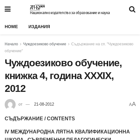
Национално издателство за образование и наука
HOME
ИЗДАНИЯ
Начало
Чуждоезиково обучение
Съдържание на сп. "Чуждоезиково
обучение"
Чуждоезиково обучение,
книжка 4, година XXXIX,
2012
A
от
21-08-2012
A
СЪДЪРЖАНИЕ / CONTENTS
IV МЕЖДУНАРОДНА ЛЯТНА КВАЛИФИКАЦИОННА
ШКОЛА „СЪВРЕМЕННИ ПЕДАГОГИЧЕСКИ