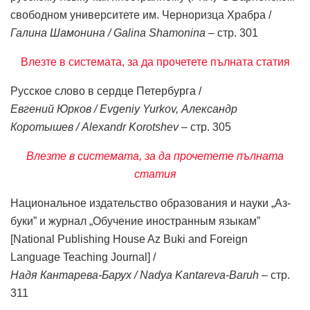
свободном университете им. Черноризца Храбра /
Галина Шамонина / Galina Shamonina
– стр. 301
Влезте в системата, за да прочетете пълната статия
Русское слово в сердце Петербурга /
Евгений Юрков / Evgeniy Yurkov, Александр
Коротышев / Alexandr Korotshev
– стр. 305
Влезте в системата, за да прочетете пълната
статия
Национальное издательство образования и науки „Аз-
буки” и журнал „Обучение иностранным языкам”
[National Publishing House Az Buki and Foreign
Language Teaching Journal] /
Надя Кантарева-Барух / Nadya Kantareva-Baruh
– стр.
311