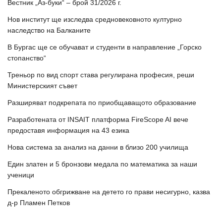
Вестник „Аз-буки“ – брой 31/2026 г.
Нов институт ще изследва средновековното културно
наследство на Балканите
В Бургас ще се обучават и студенти в направление „Горско
стопанство“
Треньор по вид спорт става регулирана професия, реши
Министерският съвет
Разширяват подкрепата по приобщаващото образование
Разработената от INSAIT платформа FireScope AI вече
предоставя информация на 43 езика
Нова система за анализ на данни в близо 200 училища
Един златен и 5 бронзови медала по математика за наши
ученици
Прекаленото обгрижване на детето го прави несигурно, казва
д-р Пламен Петков