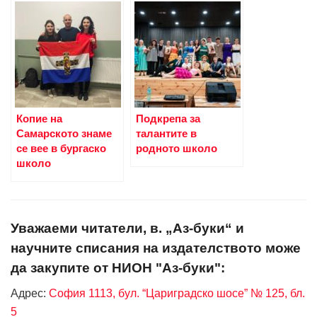
Копие на
Подкрепа за
Самарското знаме
талантите в
се вее в бургаско
родното школо
школо
Уважаеми читатели, в. „Аз-буки“ и
научните списания на издателството може
да закупите от НИОН "Аз-буки":
Адрес:
София 1113, бул. “Цариградско шосе” № 125, бл.
5