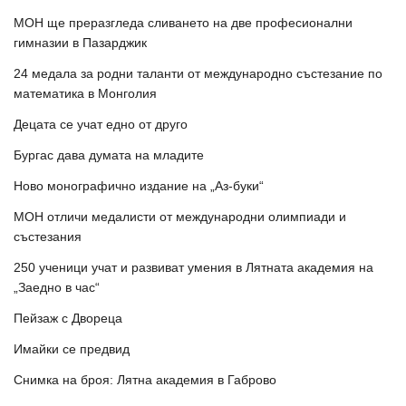
МОН ще преразгледа сливането на две професионални
гимназии в Пазарджик
24 медала за родни таланти от международно състезание по
математика в Монголия
Децата се учат едно от друго
Бургас дава думата на младите
Ново монографично издание на „Аз-буки“
МОН отличи медалисти от международни олимпиади и
състезания
250 ученици учат и развиват умения в Лятната академия на
„Заедно в час“
Пейзаж с Двореца
Имайки се предвид
Снимка на броя: Лятна академия в Габрово