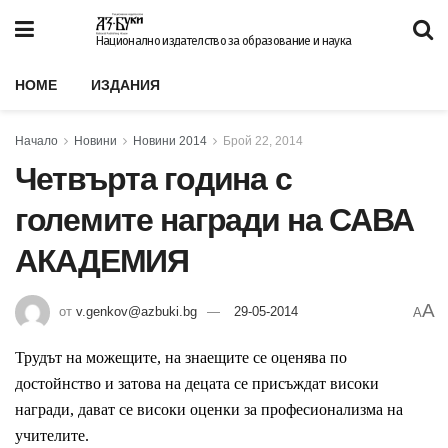
Национално издателство за образование и наука
HOME
ИЗДАНИЯ
Начало
Новини
Новини 2014
Брой 22, 2014
Четвърта година с
големите награди на САВА
АКАДЕМИЯ
A
от
v.genkov@azbuki.bg
29-05-2014
A
Трудът на можещите, на знаещите се оценява по
достойнство и затова на децата се присъждат високи
награди, дават се високи оценки за професионализма на
учителите.