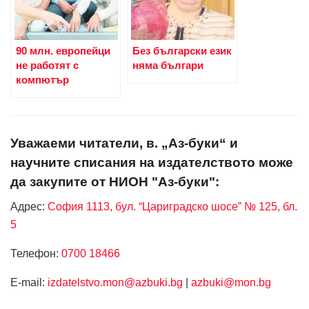
90 млн. европейци
Без български език
не работят с
няма българи
компютър
Уважаеми читатели, в. „Аз-буки“ и
научните списания на издателството може
да закупите от НИОН "Аз-буки":
Адрес:
София 1113, бул. “Цариградско шосе” № 125, бл.
5
Телефон:
0700 18466
Е-mail:
izdatelstvo.mon@azbuki.bg
|
azbuki@mon.bg