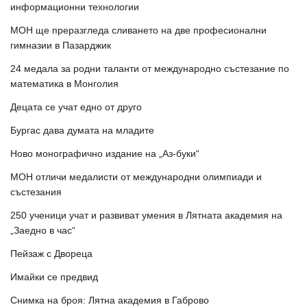
информационни технологии
МОН ще преразгледа сливането на две професионални
гимназии в Пазарджик
24 медала за родни таланти от международно състезание по
математика в Монголия
Децата се учат едно от друго
Бургас дава думата на младите
Ново монографично издание на „Аз-буки“
МОН отличи медалисти от международни олимпиади и
състезания
250 ученици учат и развиват умения в Лятната академия на
„Заедно в час“
Пейзаж с Двореца
Имайки се предвид
Снимка на броя: Лятна академия в Габрово