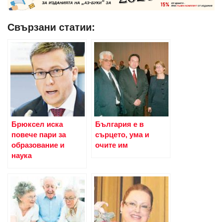
Свързани статии:
Брюксел иска
България е в
повече пари за
сърцето, ума и
образование и
очите им
наука