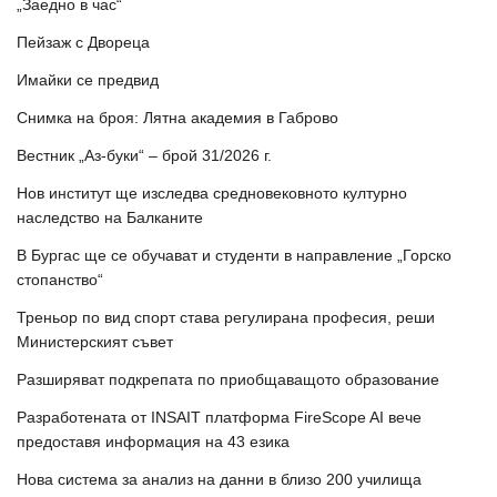
„Заедно в час“
Пейзаж с Двореца
Имайки се предвид
Снимка на броя: Лятна академия в Габрово
Вестник „Аз-буки“ – брой 31/2026 г.
Нов институт ще изследва средновековното културно
наследство на Балканите
В Бургас ще се обучават и студенти в направление „Горско
стопанство“
Треньор по вид спорт става регулирана професия, реши
Министерският съвет
Разширяват подкрепата по приобщаващото образование
Разработената от INSAIT платформа FireScope AI вече
предоставя информация на 43 езика
Нова система за анализ на данни в близо 200 училища