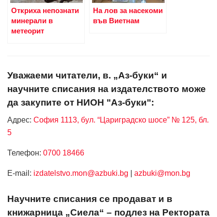
Откриха непознати
На лов за насекоми
минерали в
във Виетнам
метеорит
Уважаеми читатели, в. „Аз-буки“ и
научните списания на издателството може
да закупите от НИОН "Аз-буки":
Адрес:
София 1113, бул. “Цариградско шосе” № 125, бл.
5
Телефон:
0700 18466
Е-mail:
izdatelstvo.mon@azbuki.bg
|
azbuki@mon.bg
Научните списания се продават и в
книжарница „Сиела“ – подлез на Ректората