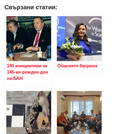
Свързани статии:
145 инициативи за
Опасните багрила
145-ия рожден ден
на БАН