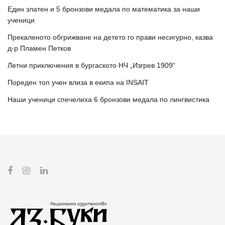
Един златен и 5 бронзови медала по математика за наши
ученици
Прекаленото обгрижване на детето го прави несигурно, казва
д-р Пламен Петков
Летни приключения в бургаското НЧ „Изгрев 1909“
Пореден топ учен влиза в екипа на INSAIT
Наши ученици спечелиха 6 бронзови медала по лингвистика