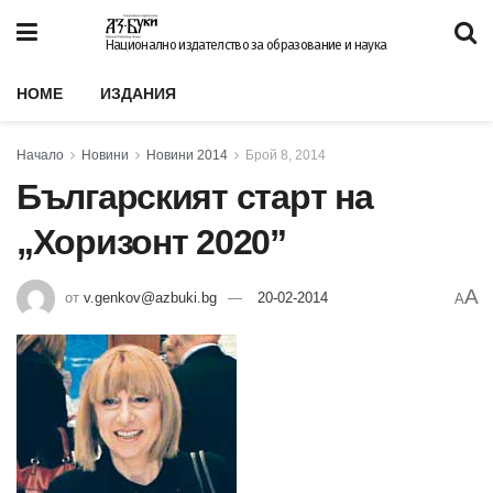
Национално издателство за образование и наука
HOME
ИЗДАНИЯ
Начало
Новини
Новини 2014
Брой 8, 2014
Българският старт на
„Хоризонт 2020”
A
от
v.genkov@azbuki.bg
20-02-2014
A