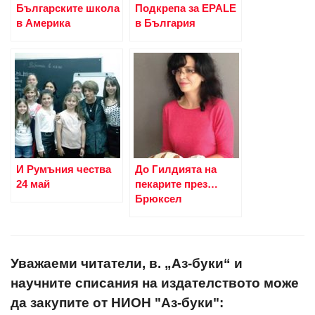
Българските школа
Подкрепа за EPALE
в Америка
в България
И Румъния чества
До Гилдията на
24 май
пекарите през…
Брюксел
Уважаеми читатели, в. „Аз-буки“ и
научните списания на издателството може
да закупите от НИОН "Аз-буки":