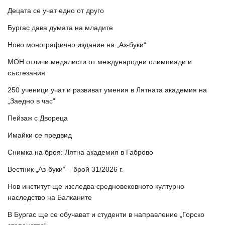
Децата се учат едно от друго
Бургас дава думата на младите
Ново монографично издание на „Аз-буки“
МОН отличи медалисти от международни олимпиади и
състезания
250 ученици учат и развиват умения в Лятната академия на
„Заедно в час“
Пейзаж с Двореца
Имайки се предвид
Снимка на броя: Лятна академия в Габрово
Вестник „Аз-буки“ – брой 31/2026 г.
Нов институт ще изследва средновековното културно
наследство на Балканите
В Бургас ще се обучават и студенти в направление „Горско