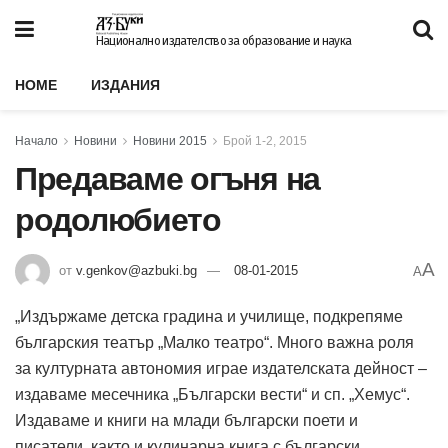
Национално издателство за образование и наука
HOME
ИЗДАНИЯ
Начало
Новини
Новини 2015
Брой 1-2, 2015
Предаваме огъня на
родолюбието
A
от
v.genkov@azbuki.bg
08-01-2015
A
„Издържаме детска градина и училище, подкрепяме
българския театър „Малко театро“. Много важна роля
за културната автономия играе издателската дейност –
издаваме месечника „Български вести“ и сп. „Хемус“.
Издаваме и книги на млади български поети и
писатели, както и кулинарна книга с български