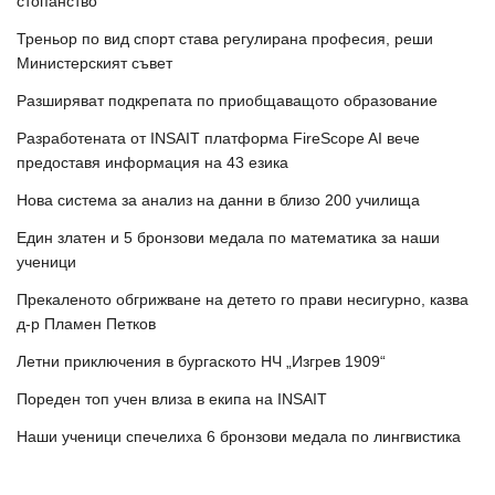
стопанство“
Треньор по вид спорт става регулирана професия, реши
Министерският съвет
Разширяват подкрепата по приобщаващото образование
Разработената от INSAIT платформа FireScope AI вече
предоставя информация на 43 езика
Нова система за анализ на данни в близо 200 училища
Един златен и 5 бронзови медала по математика за наши
ученици
Прекаленото обгрижване на детето го прави несигурно, казва
д-р Пламен Петков
Летни приключения в бургаското НЧ „Изгрев 1909“
Пореден топ учен влиза в екипа на INSAIT
Наши ученици спечелиха 6 бронзови медала по лингвистика