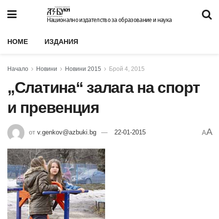
Национално издателство за образование и наука
HOME
ИЗДАНИЯ
Начало
Новини
Новини 2015
Брой 4, 2015
„Слатина“ залага на спорт
и превенция
A
от
v.genkov@azbuki.bg
22-01-2015
A