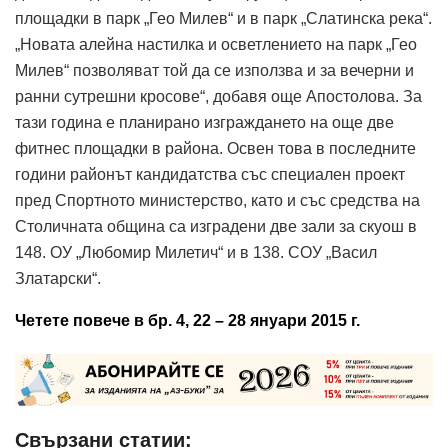
площадки в парк „Гео Милев“ и в парк „Слатинска река“.
„Новата алейна настилка и осветлението на парк „Гео
Милев“ позволяват той да се използва и за вечерни и
ранни сутрешни кросове“, добавя още Апостолова. За
тази година е планирано изграждането на още две
фитнес площадки в района. Освен това в последните
години районът кандидатства със специален проект
пред Спортното министерство, като и със средства на
Столичната община са изградени две зали за скуош в
148. ОУ „Любомир Милетич“ и в 138. СОУ „Васил
Златарски“.
Четете повече в бр. 4, 22 – 28 януари 2015 г.
Свързани статии: