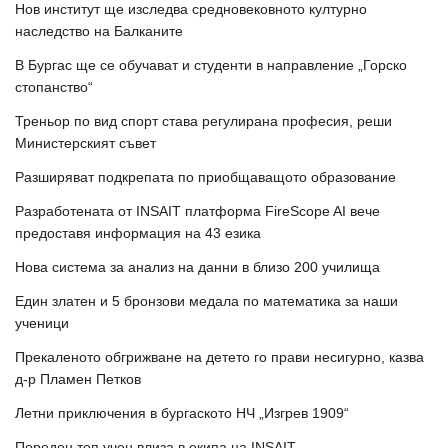
Нов институт ще изследва средновековното културно
наследство на Балканите
В Бургас ще се обучават и студенти в направление „Горско
стопанство“
Треньор по вид спорт става регулирана професия, реши
Министерският съвет
Разширяват подкрепата по приобщаващото образование
Разработената от INSAIT платформа FireScope AI вече
предоставя информация на 43 езика
Нова система за анализ на данни в близо 200 училища
Един златен и 5 бронзови медала по математика за наши
ученици
Прекаленото обгрижване на детето го прави несигурно, казва
д-р Пламен Петков
Летни приключения в бургаското НЧ „Изгрев 1909“
Пореден топ учен влиза в екипа на INSAIT