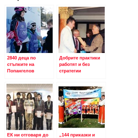
2840 деца по
Добрите практики
стъпките на
работят и без
Попангелов
стратегии
ЕК ни отговаря до
„144 приказки и