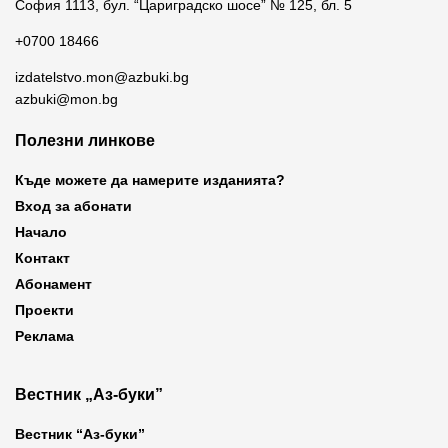
София 1113, бул. “Цариградско шосе” № 125, бл. 5
+0700 18466
izdatelstvo.mon@azbuki.bg
azbuki@mon.bg
Полезни линкове
Къде можете да намерите изданията?
Вход за абонати
Начало
Контакт
Абонамент
Проекти
Реклама
Вестник „Аз-буки”
Вестник “Аз-буки”