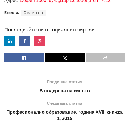
Адрес:
София 1000, бул. „Цар Освободител“ №22
Етикети:
Столицата
Последвайте ни в социалните мрежи
Предишна статия
В подкрепа на киното
Следваща статия
Професионално образование, година XVII, книжка
1, 2015