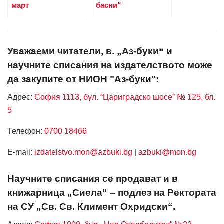
март
басни“
Уважаеми читатели, в. „Аз-буки“ и
научните списания на издателството може
да закупите от НИОН "Аз-буки":
Адрес:
София 1113, бул. “Цариградско шосе” № 125, бл.
5
Телефон:
0700 18466
Е-mail:
izdatelstvo.mon@azbuki.bg
|
azbuki@mon.bg
Научните списания се продават и в
книжарница „Сиела“ – подлез на Ректората
на СУ „Св. Св. Климент Охридски“.