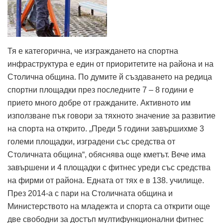
Тя е категорична, че изграждането на спортна
инфраструктура е един от приоритетите на района и на
Столична община. По думите й създаването на редица
спортни площадки през последните 7 – 8 години е
прието много добре от гражданите. Активното им
използване пък говори за тяхното значение за развитие
на спорта на открито. „Преди 5 години завършихме 3
големи площадки, изградени със средства от
Столичната община“, обяснява още кметът. Вече има
завършени и 4 площадки с фитнес уреди със средства
на фирми от района. Едната от тях е в 138. училище.
През 2014-а с пари на Столичната община и
Министерството на младежта и спорта са открити още
две свободни за достъп мултифункционални фитнес