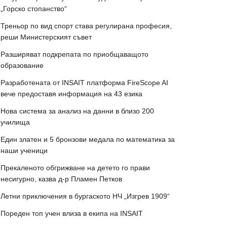
„Горско стопанство“
Треньор по вид спорт става регулирана професия,
реши Министерският съвет
Разширяват подкрепата по приобщаващото
образование
Разработената от INSAIT платформа FireScope AI
вече предоставя информация на 43 езика
Нова система за анализ на данни в близо 200
училища
Един златен и 5 бронзови медала по математика за
наши ученици
Прекаленото обгрижване на детето го прави
несигурно, казва д-р Пламен Петков
Летни приключения в бургаското НЧ „Изгрев 1909“
Пореден топ учен влиза в екипа на INSAIT