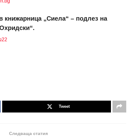
n.bg
в книжарница „Сиела“ – подлез на
 Охридски“.
№22
Tweet
Следваща статия