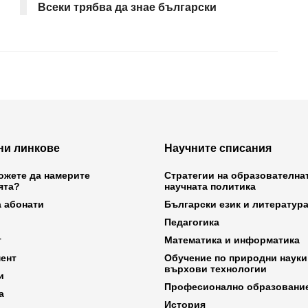
Всеки трябва да знае български
ни линкове
Научните списания
ожете да намерите
Стратегии на образователна
ята?
научната политика
а абонати
Български език и литератур
Педагогика
т
Математика и информатика
ент
Обучение по природни науки
върхови технологии
и
Професионално образовани
а
История