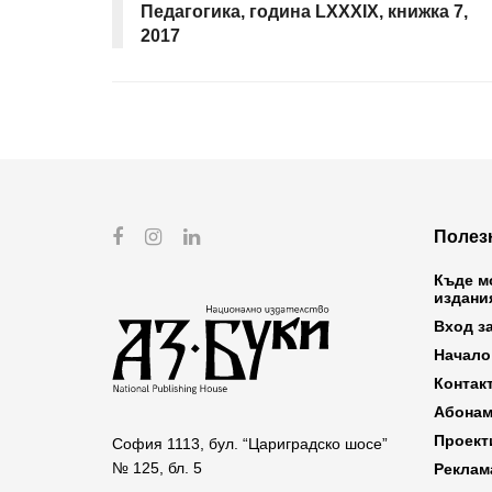
Педагогика, година LXXXIX, книжка 7,
2017
Полез
Къде м
издани
Вход з
Начало
Контак
Абонам
Проект
София 1113, бул. “Цариградско шосе”
№ 125, бл. 5
Реклам