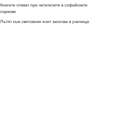
Книгите отиват при читателите в софийските
паркове
Пътят към световния елит започва в училище