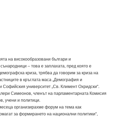
ията на високообразовани българи и
сънародници – това е заплахата, пред която е
демографска криза, трябва да говорим за криза на
частниците в кръглата маса „Демография и
и Софийския университет „Св. Климент Охридски“.
лери Симеонов, членът на парламентарната Комисия
в, учени и политици.
 месеца организирахме форум на тема как
омагат за формирането на национални политики“,