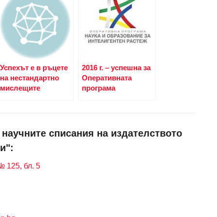
Успехът е в ръцете
2016 г. – успешна за
на нестандартно
Оперативната
мислещите
програма
и научните списания на издателството
и":
 125, бл. 5