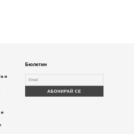
Бюлетин
та и
а
 и
е