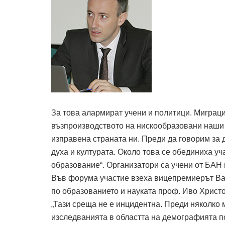
За това алармират учени и политици. Миграц
възпроизводството на нискообразовани наши 
изправена страната ни. Преди да говорим за 
духа и културата. Около това се обединиха у
образование“. Организатори са учени от БАН 
Във форума участие взеха вицепремиерът Ва
по образованието и науката проф. Иво Христо
„Тази среща не е инцидентна. Преди няколко
изследванията в областта на демографията п