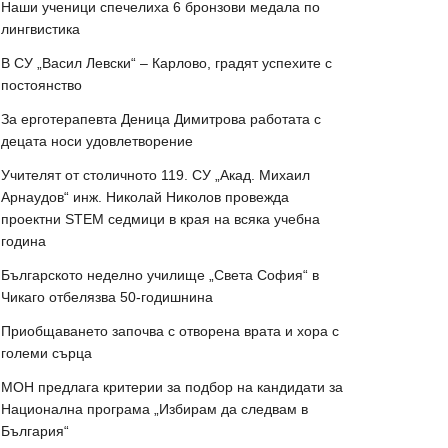
Наши ученици спечелиха 6 бронзови медала по
лингвистика
В СУ „Васил Левски“ – Карлово, градят успехите с
постоянство
За ерготерапевта Деница Димитрова работата с
децата носи удовлетворение
Учителят от столичното 119. СУ „Акад. Михаил
Арнаудов“ инж. Николай Николов провежда
проектни STEM седмици в края на всяка учебна
година
Българското неделно училище „Света София“ в
Чикаго отбелязва 50-годишнина
Приобщаването започва с отворена врата и хора с
големи сърца
МОН предлага критерии за подбор на кандидати за
Национална програма „Избирам да следвам в
България“