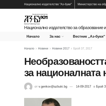
Национално издателство
"Аз-буки"
Министерство на об
Национално издателство за образование и
Начало
За нас
Вестник „Аз-буки“
Начало
Новини
Новини 2017
Брой 37, 2017
Необразоваността
за националната 
от
v.genkov@azbuki.bg
14-09-2017
в
Брой 3