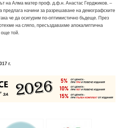
т на Алма матер проф. д.ф.н. Анастас Герджиков. –
а предлага начини за разрешаване на демографските
така че да осигурим по-оптимистично бъдеще. През
ботехме на сляпо, пресъздавахме апокалиптична
 още той.
17 г.