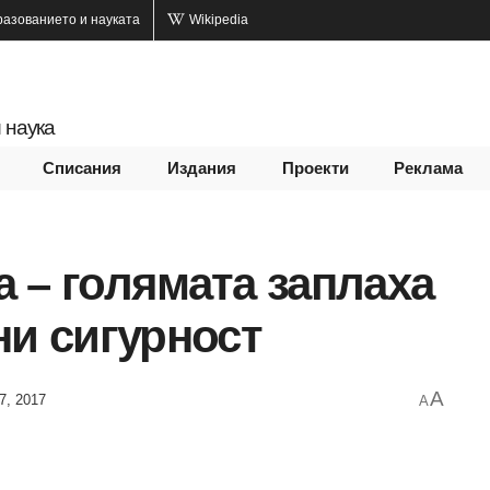
разованието и науката
Wikipedia
 наука
Списания
Издания
Проекти
Реклама
 – голямата заплаха
ни сигурност
A
7, 2017
A