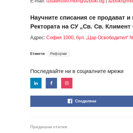
Е-mail:
izdatelstvo.mon@azbuki.bg
|
azbuki@mo
Научните списания се продават и 
Ректората на СУ „Св. Св. Климент
Адрес:
София 1000, бул. „Цар Освободител“ 
Етикети:
Реформи
Последвайте ни в социалните мрежи
Споделяне
Предишна статия