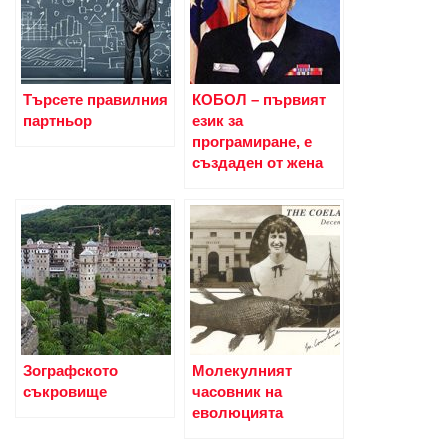
Търсете правилния
КОБОЛ – първият
партньор
език за
програмиране, е
създаден от жена
Зографското
Молекулният
съкровище
часовник на
еволюцията