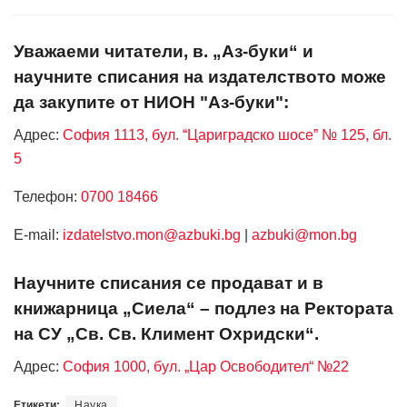
Уважаеми читатели, в. „Аз-буки“ и
научните списания на издателството може
да закупите от НИОН "Аз-буки":
Адрес:
София 1113, бул. “Цариградско шосе” № 125, бл.
5
Телефон:
0700 18466
Е-mail:
izdatelstvo.mon@azbuki.bg
|
azbuki@mon.bg
Научните списания се продават и в
книжарница „Сиела“ – подлез на Ректората
на СУ „Св. Св. Климент Охридски“.
Адрес:
София 1000, бул. „Цар Освободител“ №22
Етикети:
Наука