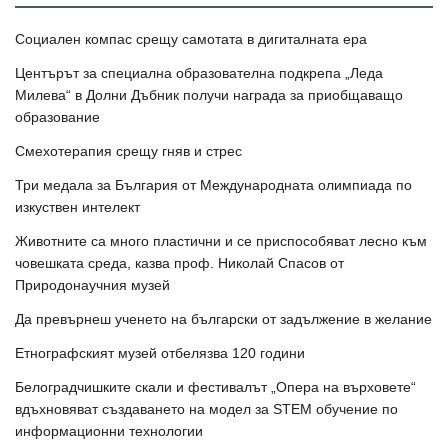
Социален компас срещу самотата в дигиталната ера
Центърът за специална образователна подкрепа „Леда
Милева“ в Долни Дъбник получи награда за приобщаващо
образование
Смехотерапия срещу гняв и стрес
Три медала за България от Международната олимпиада по
изкуствен интелект
Животните са много пластични и се приспособяват лесно към
човешката среда, казва проф. Николай Спасов от
Природонаучния музей
Да превърнеш ученето на български от задължение в желание
Етнографският музей отбелязва 120 години
Белоградчишките скали и фестивалът „Опера на върховете“
вдъхновяват създаването на модел за STEM обучение по
информационни технологии