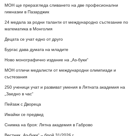
МОН ще преразгледа сливането на две професионални
гимназии в Пазарджик
24 медала за родни таланти от международно състезание по
математика в Монголия
Децата се учат едно от друго
Бургас дава думата на младите
Ново монографично издание на „Аз-буки“
МОН отличи медалисти от международни олимпиади и
състезания
250 ученици учат и развиват умения в Лятната академия на
„Заедно в час“
Пейзаж с Двореца
Имайки се предвид
Снимка на броя: Лятна академия в Габрово
Вестник „Аз-буки“ – брой 31/2026 г.