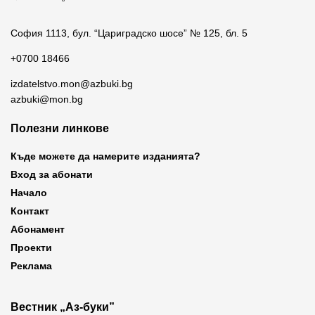
София 1113, бул. “Цариградско шосе” № 125, бл. 5
+0700 18466
izdatelstvo.mon@azbuki.bg
azbuki@mon.bg
Полезни линкове
Къде можете да намерите изданията?
Вход за абонати
Начало
Контакт
Абонамент
Проекти
Реклама
Вестник „Аз-буки”