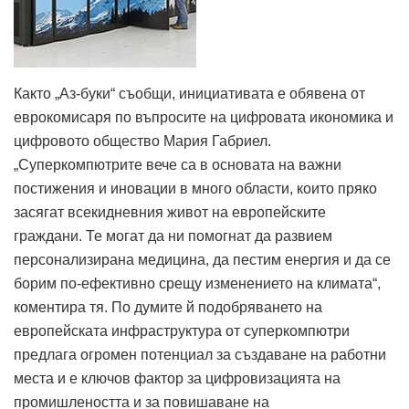
Както „Аз-буки“ съобщи, инициативата е обявена от
еврокомисаря по въпросите на цифровата икономика и
цифровото общество Мария Габриел.
„Суперкомпютрите вече са в основата на важни
постижения и иновации в много области, които пряко
засягат всекидневния живот на европейските
граждани. Те могат да ни помогнат да развием
персонализирана медицина, да пестим енергия и да се
борим по-ефективно срещу изменението на климата“,
коментира тя. По думите й подобряването на
европейската инфраструктура от суперкомпютри
предлага огромен потенциал за създаване на работни
места и е ключов фактор за цифровизацията на
промишлеността и за повишаване на