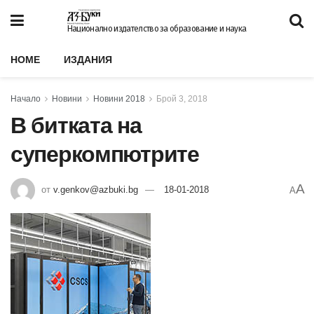
Национално издателство за образование и наука
HOME
ИЗДАНИЯ
Начало
Новини
Новини 2018
Брой 3, 2018
В битката на
суперкомпютрите
A
от
v.genkov@azbuki.bg
18-01-2018
A