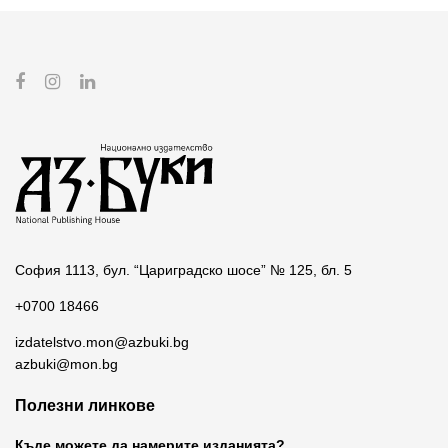
София 1113, бул. “Цариградско шосе” № 125, бл. 5
+0700 18466
izdatelstvo.mon@azbuki.bg
azbuki@mon.bg
Полезни линкове
Къде можете да намерите изданията?