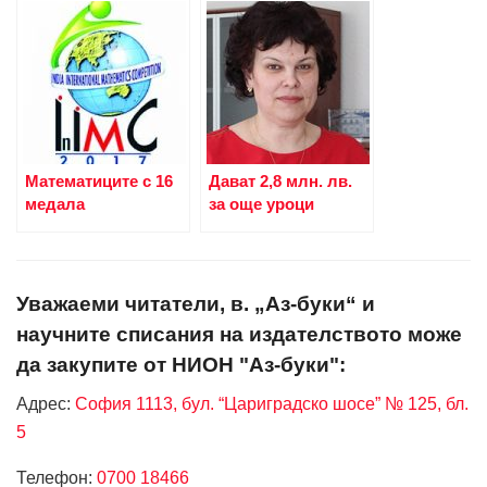
Математиците с 16
Дават 2,8 млн. лв.
медала
за още уроци
Уважаеми читатели, в. „Аз-буки“ и
научните списания на издателството може
да закупите от НИОН "Аз-буки":
Адрес:
София 1113, бул. “Цариградско шосе” № 125, бл.
5
Телефон:
0700 18466