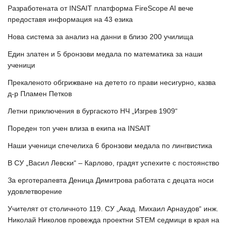
Разработената от INSAIT платформа FireScope AI вече
предоставя информация на 43 езика
Нова система за анализ на данни в близо 200 училища
Един златен и 5 бронзови медала по математика за наши
ученици
Прекаленото обгрижване на детето го прави несигурно, казва
д-р Пламен Петков
Летни приключения в бургаското НЧ „Изгрев 1909“
Пореден топ учен влиза в екипа на INSAIT
Наши ученици спечелиха 6 бронзови медала по лингвистика
В СУ „Васил Левски“ – Карлово, градят успехите с постоянство
За ерготерапевта Деница Димитрова работата с децата носи
удовлетворение
Учителят от столичното 119. СУ „Акад. Михаил Арнаудов“ инж.
Николай Николов провежда проектни STEM седмици в края на