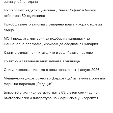
всяка учебна година
Българското неделно училище „Света София“ в Чикаго
отбелязва 50-годишнина
Приобщаването започва с отворена врата и хора с големи
сърца
МОН предлага критерии за подбор на кандидати за
Национална програма „Избирам да следвам в България“
Книгите отиват при читателите в софийските паркове
Пътят към световния елит започва в училище
Осигурителната система с нови правила от 1 август 2026 г.
Младежкият духов оркестър „Берковица“ изпълнява Ботевия
марш на парахода „Радецки“
Близо 90 участници се включват в 63. Летен семинар по
български език и литература на Софийския университет