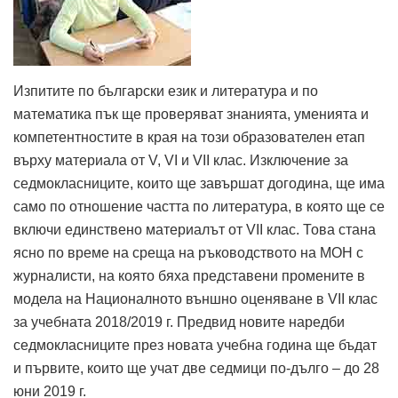
Изпитите по български език и литература и по
математика пък ще проверяват знанията, уменията и
компетентностите в края на този образователен етап
върху материала от V, VI и VII клас. Изключение за
седмокласниците, които ще завършат догодина, ще има
само по отношение частта по литература, в която ще се
включи единствено материалът от VII клас. Това стана
ясно по време на среща на ръководството на МОН с
журналисти, на която бяха представени промените в
модела на Националното външно оценяване в VII клас
за учебната 2018/2019 г. Предвид новите наредби
седмокласниците през новата учебна година ще бъдат
и първите, които ще учат две седмици по-дълго – до 28
юни 2019 г.