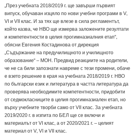
„През учебната 2018/2019 г. ще завърши първият
випуск, обучаван изцяло по нови учебни програми в V,
VI и VII клас. И за тях ще влезе в сила регламентът,
който казва, че НВО ще измерва заложените резултати
и компетентности в целия прогимназиалния етап“,
обясни Евгения Костадинова от дирекция
„Съдържание на предучилищното и училищното
образование“ – МОН. Предвид реакциите на родители,
че не са били запознати навреме с тези промени, обаче
е взето решение в края на учебната 2018/2019 г. НВО
по български език и литература в частта литература да
проверява необходимите компетентности, придобити
от седмокласниците в целия прогимназиален етап, но
върху учебните творби само от VII клас. За учебната
2019/2020 г. в изпита по БЕЛ ще се включи и
материалът от VI клас, а от 2020/2021 г. – целият
материал от V, VI и VII клас.