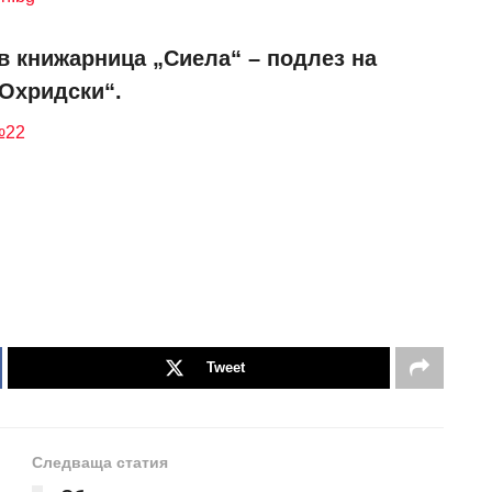
в книжарница „Сиела“ – подлез на
 Охридски“.
№22
Tweet
Следваща статия