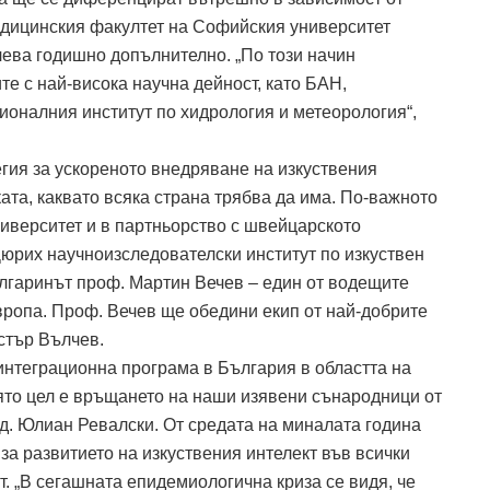
Медицинския факултет на Софийския университет
лева годишно допълнително. „По този начин
е с най-висока научна дейност, като БАН,
ионалния институт по хидрология и метеорология“,
гия за ускореното внедряване на изкуствения
ата, каквато всяка страна трябва да има. По-важното
ниверситет и в партньорство с швейцарското
Цюрих научноизследователски институт по изкуствен
ългаринът проф. Мартин Вечев – един от водещите
Европа. Проф. Вечев ще обедини екип от най-добрите
стър Вълчев.
интеграционна програма в България в областта на
иято цел е връщането на наши изявени сънародници от
д. Юлиан Ревалски. От средата на миналата година
за развитието на изкуствения интелект във всички
. „В сегашната епидемиологична криза се видя, че