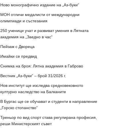
Ново монографично издание на „Аз-буки“
МОН отличи медалисти от международни
олимпиади и състезания
250 ученици учат и развиват умения в Лятната
академия на „Заедно в час“
Пейзаж с Двореца
Имайки се предвид
Снимка на броя: Лятна академия в Габрово
Вестник „Аз-буки“ – брой 31/2026 г.
Нов институт ще изследва средновековното
културно наследство на Балканите
В Бургас ще се обучават и студенти в направление
„Горско стопанство“
Треньор по вид спорт става регулирана професия,
реши Министерският съвет