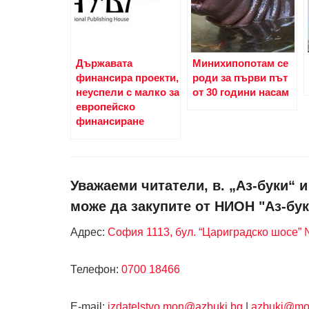
Държавата
Минихипопотам се
финансира проекти,
роди за първи път
неуспели с малко за
от 30 години насам
европейско
финансиране
Уважаеми читатели, в. „Аз-буки“ 
може да закупите от НИОН "Аз-бук
Адрес:
София 1113, бул. “Цариградско шосе” №
Телефон:
0700 18466
Е-mail:
izdatelstvo.mon@azbuki.bg
|
azbuki@mo