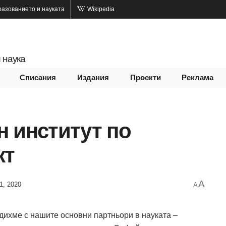
разованието и науката
Wikipedia
 наука
Списания
Издания
Проекти
Реклама
 институт по
кт
A
1, 2020
A
дихме с нашите основни партньори в науката –