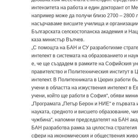
интензитета на работа и един докторант от 
например може да получи близо 2700 – 2800 
насърчаваме висшите училища и организациит
Българската селскостопанска академия и Нац
каза министър Вълчев.
„С помощта на БАН и СУ разработихме страте
интелект в системата на образованието и наук
е, че ще създадем в рамките на Софийския у
правителство и Политехническия институт в 
интелект. В Политехниката в Цюрих работи б
учени в областта на изкуствения интелект в 
учени, който ще работи в София“, обяви мини
„Програмата „Петър Берон и НИЕ“ е първата 
науката, средното и висшето образование, ч
чужбина“, напомни председателят на БАН ака
БАН разработва рамка за цялостна стратегия 
сфери на икономическия и обществения живот