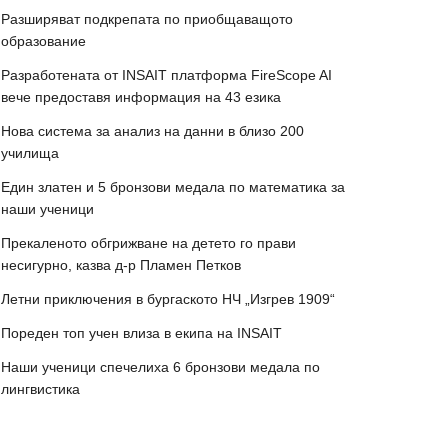
Разширяват подкрепата по приобщаващото
образование
Разработената от INSAIT платформа FireScope AI
вече предоставя информация на 43 езика
Нова система за анализ на данни в близо 200
училища
Един златен и 5 бронзови медала по математика за
наши ученици
Прекаленото обгрижване на детето го прави
несигурно, казва д-р Пламен Петков
Летни приключения в бургаското НЧ „Изгрев 1909“
Пореден топ учен влиза в екипа на INSAIT
Наши ученици спечелиха 6 бронзови медала по
лингвистика