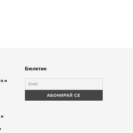
Бюлетин
та и
а
 и
е