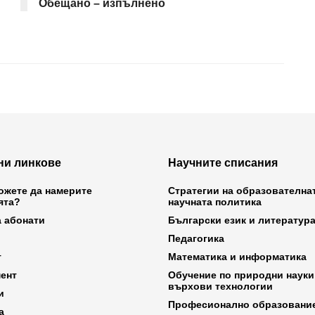
Обещано – изпълнено
ни линкове
Научните списания
ожете да намерите
Стратегии на образователна
ята?
научната политика
а абонати
Български език и литератур
Педагогика
т
Математика и информатика
ент
Обучение по природни науки
върхови технологии
и
Професионално образовани
а