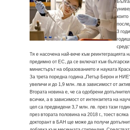
Бълга
униве
които
после
3 год
годиш
средс
Тя е насочена най-вече към реинтеграцията на
предимно от ЕС, да се включат към български 
министърът на образованието и науката Крас
За трета поредна година „Петър Берон и НИЕ“ 
увеличи и до 1,9 млн. лв.в зависимост от акти
Втората новина е, че са одобрени допълнителн
всички, а в зависимост от интензитета на нау
цел са предвидени 3,7 млн. лв. през тази година
през втората половина на 2018 г., тоест всяка
докторант в БАН ще може да получи допълните
добавка към месечната стипендия. Средстват