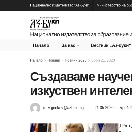
Национално издателство
"Аз-буки"
Министерство на об
Национално издателство за образование и
Начало
За нас
Вестник „Аз-буки“
Начало
Новини
Новини 2020
Брой 21, 2020
Създаваме научен
изкуствен интеле
от
v.genkov@azbuki.bg
21-05-2020
в
Брой 2
„Обсъ