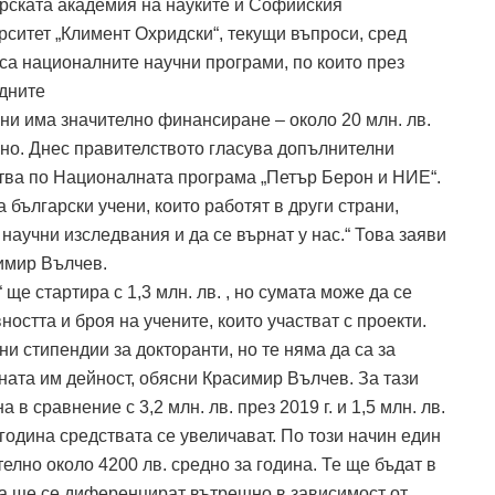
рската академия на науките и Софийския
рситет „Климент Охридски“, текущи въпроси, сред
 са националните научни програми, по които през
дните
ини има значително финансиране – около 20 млн. лв.
но. Днес правителството гласува допълнителни
тва по Националната програма „Петър Берон и НИЕ“.
 български учени, които работят в други страни,
научни изследвания и да се върнат у нас.“ Това заяви
имир Вълчев.
ще стартира с 1,3 млн. лв. , но сумата може да се
вността и броя на учените, които участват с проекти.
и стипендии за докторанти, но те няма да са за
чната им дейност, обясни Красимир Вълчев. За тази
 в сравнение с 3,2 млн. лв. през 2019 г. и 1,5 млн. лв.
 година средствата се увеличават. По този начин един
лно около 4200 лв. средно за година. Те ще бъдат в
а ще се диференцират вътрешно в зависимост от