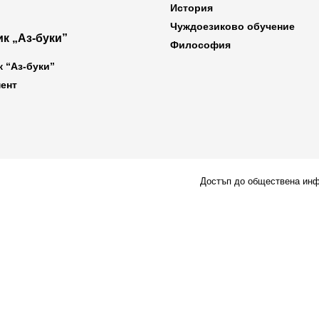
История
Чуждоезиково обучение
к „Аз-буки”
Философия
к “Аз-буки”
ент
Достъп до обществена ин