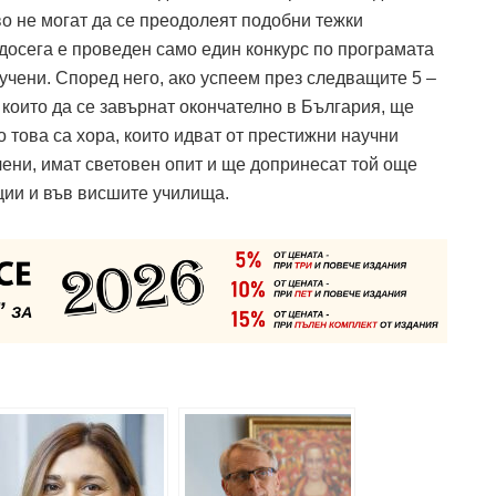
во не могат да се преодолеят подобни тежки
е досега е проведен само един конкурс по програмата
 учени. Според него, ако успеем през следващите 5 –
 които да се завърнат окончателно в България, ще
това са хора, които идват от престижни научни
чени, имат световен опит и ще допринесат той още
ции и във висшите училища.