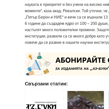
науката е приоритет и без учени на високо ни
моменти“, каза акад. Ревалски. Той уточни, ч
„Петър Берон и НИЕ“ и вече са се върнали 13
6 години да създадем ядро от 100 – 200 души,
настъпят много положителни промени. Защото 
институции, развили са се много добре като у
повече да се развие в нашите научни институ
Свързани статии: