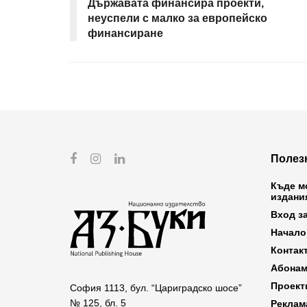
Държавата финансира проекти,
неуспели с малко за европейско
финансиране
Полез
Къде м
издани
Вход з
Начало
Контак
Абонам
Проект
София 1113, бул. “Цариградско шосе”
№ 125, бл. 5
Реклам