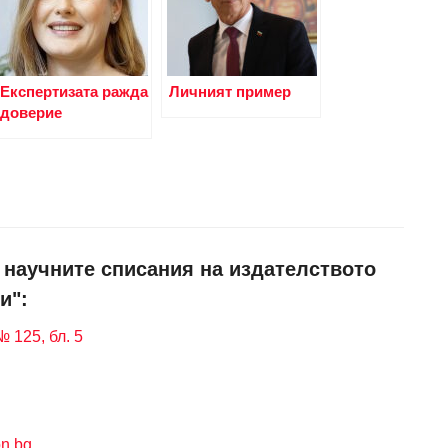
Експертизата ражда
Личният пример
доверие
и научните списания на издателството
и":
 125, бл. 5
n.bg