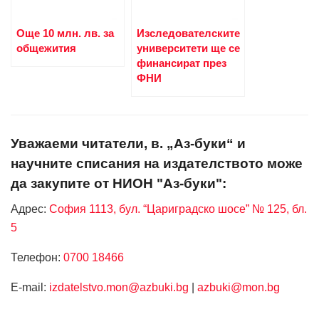
Още 10 млн. лв. за
Изследователските
общежития
университети ще се
финансират през
ФНИ
Уважаеми читатели, в. „Аз-буки“ и
научните списания на издателството може
да закупите от НИОН "Аз-буки":
Адрес:
София 1113, бул. “Цариградско шосе” № 125, бл.
5
Телефон:
0700 18466
Е-mail:
izdatelstvo.mon@azbuki.bg
|
azbuki@mon.bg