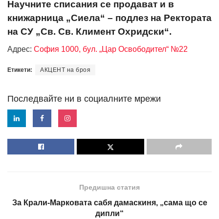
Научните списания се продават и в
книжарница „Сиела“ – подлез на Ректората
на СУ „Св. Св. Климент Охридски“.
Адрес:
София 1000, бул. „Цар Освободител“ №22
Етикети:
АКЦЕНТ на броя
Последвайте ни в социалните мрежи
Предишна статия
За Крали-Марковата сабя дамаскиня, „сама що се
дипли“