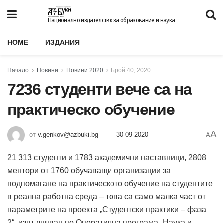
Национално издателство за образование и наука
HOME
ИЗДАНИЯ
Начало
Новини
Новини 2020
Брой 40, 2020
7236 студенти вече са на
практическо обучение
A
от
v.genkov@azbuki.bg
30-09-2020
A
21 313 студенти и 1783 академични наставници, 2808
ментори от 1760 обучаващи организации за
подпомагане на практическото обучение на студентите
в реална работна среда – това са само малка част от
параметрите на проекта „Студентски практики – фаза
2“, изпълняван по Оперативна програма „Наука и