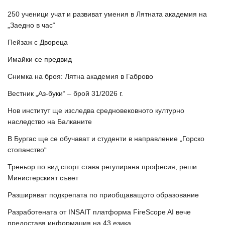
250 ученици учат и развиват умения в Лятната академия на
„Заедно в час“
Пейзаж с Двореца
Имайки се предвид
Снимка на броя: Лятна академия в Габрово
Вестник „Аз-буки“ – брой 31/2026 г.
Нов институт ще изследва средновековното културно
наследство на Балканите
В Бургас ще се обучават и студенти в направление „Горско
стопанство“
Треньор по вид спорт става регулирана професия, реши
Министерският съвет
Разширяват подкрепата по приобщаващото образование
Разработената от INSAIT платформа FireScope AI вече
предоставя информация на 43 езика