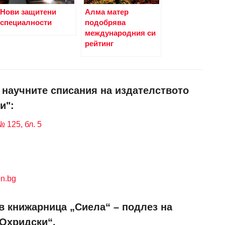
Нови защитени
Алма матер
специалности
подобрява
международния си
рейтинг
и научните списания на издателството
и":
 125, бл. 5
n.bg
в книжарница „Сиела“ – подлез на
 Охридски“.