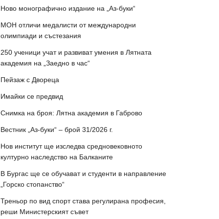
Ново монографично издание на „Аз-буки“
МОН отличи медалисти от международни
олимпиади и състезания
250 ученици учат и развиват умения в Лятната
академия на „Заедно в час“
Пейзаж с Двореца
Имайки се предвид
Снимка на броя: Лятна академия в Габрово
Вестник „Аз-буки“ – брой 31/2026 г.
Нов институт ще изследва средновековното
културно наследство на Балканите
В Бургас ще се обучават и студенти в направление
„Горско стопанство“
Треньор по вид спорт става регулирана професия,
реши Министерският съвет