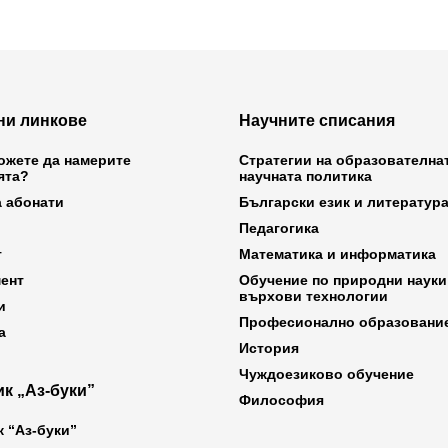
ни линкове
Научните списания
ожете да намерите
Стратегии на образователна
ята?
научната политика
а абонати
Български език и литератур
Педагогика
т
Математика и информатика
ент
Обучение по природни науки
върхови технологии
и
Професионално образовани
а
История
Чуждоезиково обучение
к „Аз-буки”
Философия
к “Аз-буки”