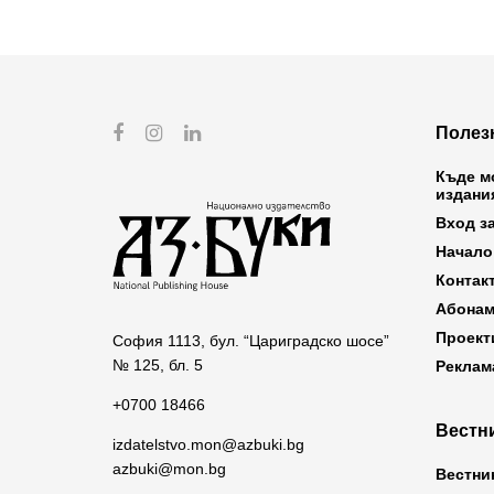
Полез
Къде м
издани
Вход з
Начало
Контак
Абонам
Проект
София 1113, бул. “Цариградско шосе”
№ 125, бл. 5
Реклам
+0700 18466
Вестни
izdatelstvo.mon@azbuki.bg
azbuki@mon.bg
Вестни