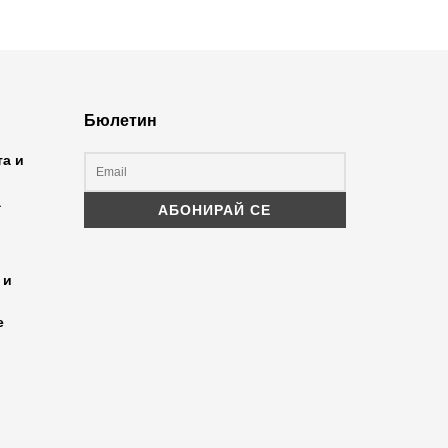
Бюлетин
та и
а
 и
е