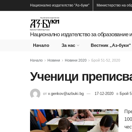
Национално издателство
"Аз-буки"
Министерство на об
Национално издателство за образование и
Начало
За нас
Вестник „Аз-буки“
Начало
Новини
Новини 2020
Брой 51-52, 2020
Ученици преписва
от
v.genkov@azbuki.bg
17-12-2020
в
Брой 5
Пре
100
чес