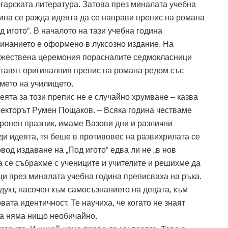
гарската литература. Затова през миналата учебна
ина се ражда идеята да се направи препис на романа
д игото“. В началото на тази учебна година
инанието е оформено в луксозно издание. На
жествена церемония порасналите седмокласници
тавят оригиналния препис на романа редом със
мето на училището.
еята за този препис не е случайно хрумване – казва
екторът Румен Пощаков. – Всяка година честваме
ронен празник, имаме Вазови дни и различни
ди идеята, тя беше в противовес на развихрилата се
од издаване на „Под игото“ едва ли не „в нов
а се събрахме с учениците и учителите и решихме да
ци през миналата учебна година преписваха на ръка.
укт, насочен към самосъзнанието на децата, към
вата идентичност. Те научиха, че когато не знаят
ова няма нищо необичайно.