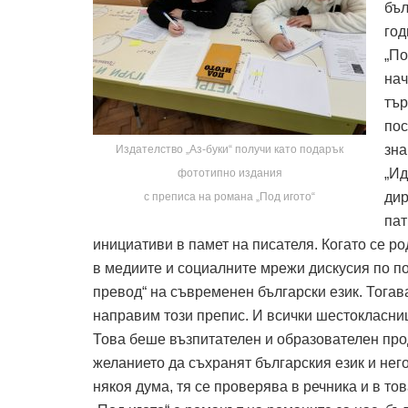
бъл
год
„По
нач
тър
пос
зна
Издателство „Аз-буки“ получи като подарък
„Ид
фототипнo издания
дир
с преписа на романа „Под игото“
пат
инициативи в памет на писателя. Когато се ро
в медиите и социалните мрежи дискусия по пов
превод“ на съвременен български език. Тогав
направим този препис. И всички шестокласни
Това беше възпитателен и образователен прод
желанието да съхранят българския език и него
някоя дума, тя се проверява в речника и в т