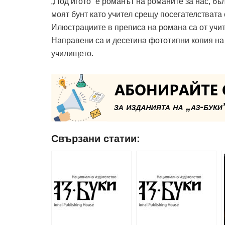
„Под игото“ е романът на романите за нас, бъ
моят бунт като учител срещу посегателствата
Илюстрациите в преписа на романа са от учите
Направени са и десетина фототипни копия на 
училището.
Свързани статии: