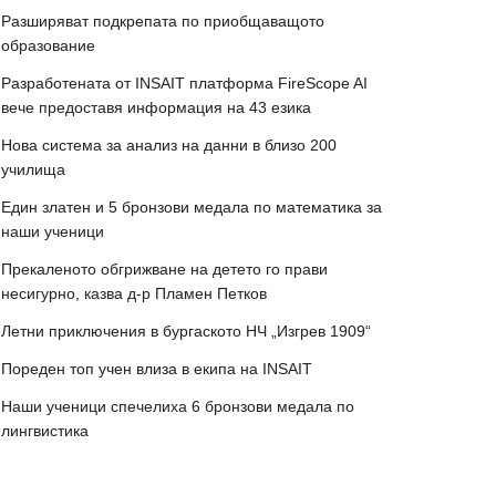
Разширяват подкрепата по приобщаващото
образование
Разработената от INSAIT платформа FireScope AI
вече предоставя информация на 43 езика
Нова система за анализ на данни в близо 200
училища
Един златен и 5 бронзови медала по математика за
наши ученици
Прекаленото обгрижване на детето го прави
несигурно, казва д-р Пламен Петков
Летни приключения в бургаското НЧ „Изгрев 1909“
Пореден топ учен влиза в екипа на INSAIT
Наши ученици спечелиха 6 бронзови медала по
лингвистика