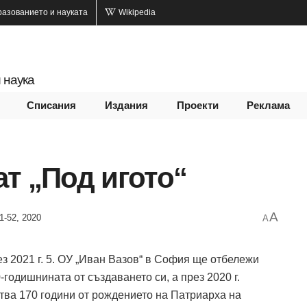
разованието и науката
Wikipedia
 наука
Списания
Издания
Проекти
Реклама
т „Под игото“
A
1-52, 2020
A
з 2021 г. 5. ОУ „Иван Вазов“ в София ще отбележи
-годишнината от създаването си, а през 2020 г.
тва 170 години от рождението на Патриарха на