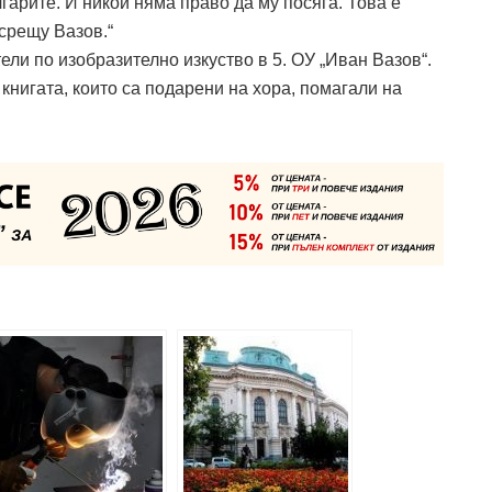
лгарите. И никой няма право да му посяга. Това е
 срещу Вазов.“
ли по изобразително изкуство в 5. ОУ „Иван Вазов“.
книгата, които са подарени на хора, помагали на