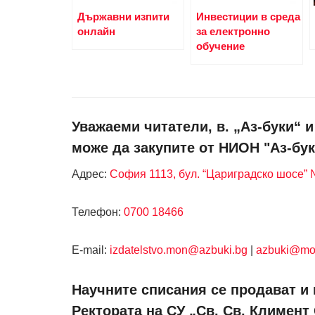
Държавни изпити
Инвестиции в среда
онлайн
за електронно
обучение
Уважаеми читатели, в. „Аз-буки“ 
може да закупите от НИОН "Аз-бук
Адрес:
София 1113, бул. “Цариградско шосе” №
Телефон:
0700 18466
Е-mail:
izdatelstvo.mon@azbuki.bg
|
azbuki@mo
Научните списания се продават и 
Ректората на СУ „Св. Св. Климент