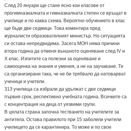
След 20 януари ще стане ясно кои класове от
прогимназиалната и гимназиалната степен се връщат в
училище и по каква схема. Вероятно обучението в клас
ще бъде две седмици. Това коментира пред
журналисти образователният министър. Но ситуацията
си остава непредвидима. Засега МОН няма причини
втора година да отменя външното оценяване след IV и
X клас. Изпитите са полезни за оценяване и
самооценка на знания и умения, а не на заучаване. Те
са организирани така, че не би трябвало да натоварват
ученици и учители.
313 училища са избрали да удължат с две седмици
първия срок, респективно учебната година. Всичките са
с концентрация на деца от уязвими групи.
В цялата страна започна тестването на учителите за
антитела. Остава правилото при 15 заболели учители
училището да се карантинира. То може и по свое