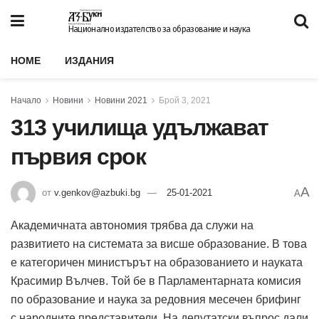
Национално издателство за образование и наука
HOME
ИЗДАНИЯ
Начало
Новини
Новини 2021
Брой 3, 2021
313 училища удължават
първия срок
A
от
v.genkov@azbuki.bg
25-01-2021
A
Академичната автономия трябва да служи на
развитието на системата за висше образование. В това
е категоричен министърът на образованието и науката
Красимир Вълчев. Той бе в Парламентарната комисия
по образование и наука за редовния месечен брифинг
с народните представители. На депутатски въпрос дали