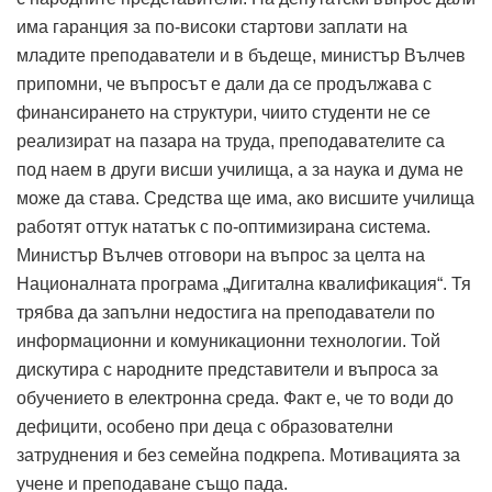
има гаранция за по-високи стартови заплати на
младите преподаватели и в бъдеще, министър Вълчев
припомни, че въпросът е дали да се продължава с
финансирането на структури, чиито студенти не се
реализират на пазара на труда, преподавателите са
под наем в други висши училища, а за наука и дума не
може да става. Средства ще има, ако висшите училища
работят оттук нататък с по-оптимизирана система.
Министър Вълчев отговори на въпрос за целта на
Националната програма „Дигитална квалификация“. Тя
трябва да запълни недостига на преподаватели по
информационни и комуникационни технологии. Той
дискутира с народните представители и въпроса за
обучението в електронна среда. Факт е, че то води до
дефицити, особено при деца с образователни
затруднения и без семейна подкрепа. Мотивацията за
учене и преподаване също пада.