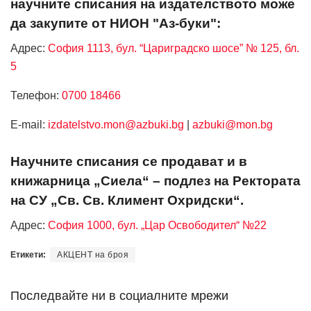
научните списания на издателството може
да закупите от НИОН "Аз-буки":
Адрес:
София 1113, бул. “Цариградско шосе” № 125, бл.
5
Телефон:
0700 18466
Е-mail:
izdatelstvo.mon@azbuki.bg
|
azbuki@mon.bg
Научните списания се продават и в
книжарница „Сиела“ – подлез на Ректората
на СУ „Св. Св. Климент Охридски“.
Адрес:
София 1000, бул. „Цар Освободител“ №22
Етикети:
АКЦЕНТ на броя
Последвайте ни в социалните мрежи