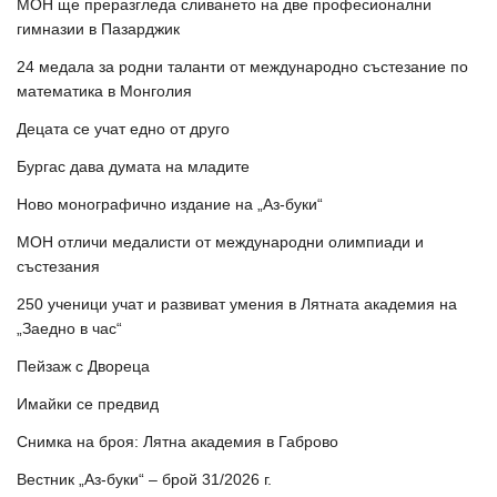
МОН ще преразгледа сливането на две професионални
гимназии в Пазарджик
24 медала за родни таланти от международно състезание по
математика в Монголия
Децата се учат едно от друго
Бургас дава думата на младите
Ново монографично издание на „Аз-буки“
МОН отличи медалисти от международни олимпиади и
състезания
250 ученици учат и развиват умения в Лятната академия на
„Заедно в час“
Пейзаж с Двореца
Имайки се предвид
Снимка на броя: Лятна академия в Габрово
Вестник „Аз-буки“ – брой 31/2026 г.