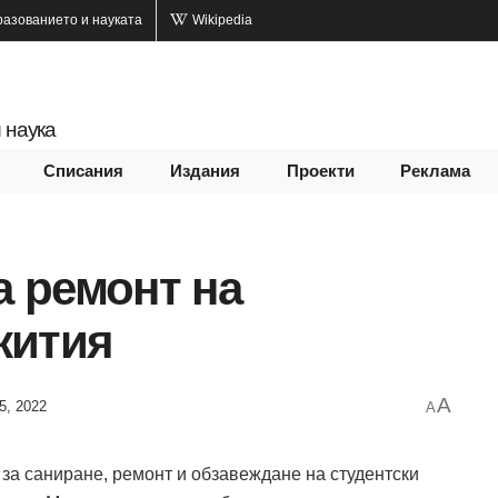
разованието и науката
Wikipedia
 наука
Списания
Издания
Проекти
Реклама
а ремонт на
жития
A
5, 2022
A
за саниране, ремонт и обзавеждане на студентски