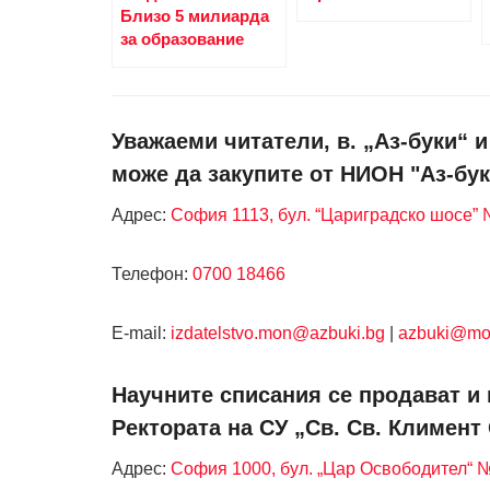
Близо 5 милиарда
за образование
Уважаеми читатели, в. „Аз-буки“ 
може да закупите от НИОН "Аз-бук
Адрес:
София 1113, бул. “Цариградско шосе” №
Телефон:
0700 18466
Е-mail:
izdatelstvo.mon@azbuki.bg
|
azbuki@mo
Научните списания се продават и 
Ректората на СУ „Св. Св. Климент
Адрес:
София 1000, бул. „Цар Освободител“ 