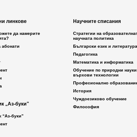
ни линкове
Научните списания
ожете да намерите
Стратегии на образователна
ята?
научната политика
а абонати
Български език и литератур
Педагогика
т
Математика и информатика
ент
Обучение по природни науки
върхови технологии
и
Професионално образовани
а
История
Чуждоезиково обучение
к „Аз-буки”
Философия
к “Аз-буки”
ент