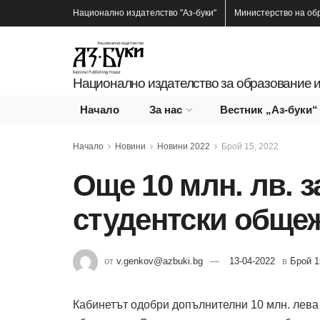
Национално издателство
"Аз-буки"
Министерство на об
Национално издателство за образование и
Начало
За нас
Вестник „Аз-буки“
Начало
Новини
Новини 2022
Брой 15, 2022
Още 10 млн. лв. з
студентски обще
от
v.genkov@azbuki.bg
13-04-2022
в
Брой 1
Кабинетът одобри допълнителни 10 млн. лева 