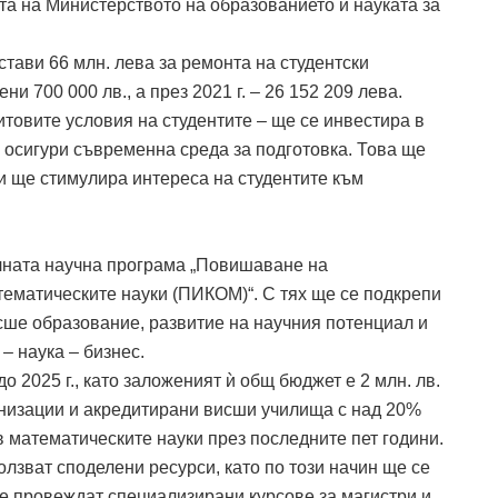
та на Министерството на образованието и науката за
стави 66 млн. лева за ремонта на студентски
ни 700 000 лв., а през 2021 г. – 26 152 209 лева.
товите условия на студентите – ще се инвестира в
 осигури съвременна среда за подготовка. Това ще
и ще стимулира интереса на студентите към
лната научна програма „Повишаване на
тематическите науки (ПИКОМ)“. С тях ще се подкрепи
сше образование, развитие на научния потенциал и
– наука – бизнес.
2025 г., като заложеният ѝ общ бюджет е 2 млн. лв.
ганизации и акредитирани висши училища с над 20%
 математическите науки през последните пет години.
олзват споделени ресурси, като по този начин ще се
се провеждат специализирани курсове за магистри и