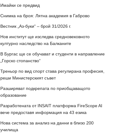
Имайки се предвид
Снимка на броя: Лятна академия в Габрово
Вестник „Аз-буки“ – брой 31/2026 г.
Нов институт ще изследва средновековното
културно наследство на Балканите
В Бургас ще се обучават и студенти в направление
„Горско стопанство“
Треньор по вид спорт става регулирана професия,
реши Министерският съвет
Разширяват подкрепата по приобщаващото
образование
Разработената от INSAIT платформа FireScope AI
вече предоставя информация на 43 езика
Нова система за анализ на данни в близо 200
училища