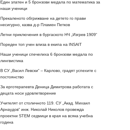
Един златен и 5 бронзови медала по математика за
наши ученици
Прекаленото обгрижване на детето го прави
несигурно, казва д-р Пламен Петков
Летни приключения в бургаското НЧ „Изгрев 1909“
Пореден топ учен влиза в екипа на INSAIT
Наши ученици спечелиха 6 бронзови медала по
лингвистика
В СУ „Васил Левски“ – Карлово, градят успехите с
постоянство
За ерготерапевта Деница Димитрова работата с
децата носи удовлетворение
Учителят от столичното 119. СУ „Акад. Михаил
Арнаудов“ инж. Николай Николов провежда
проектни STEM седмици в края на всяка учебна
година