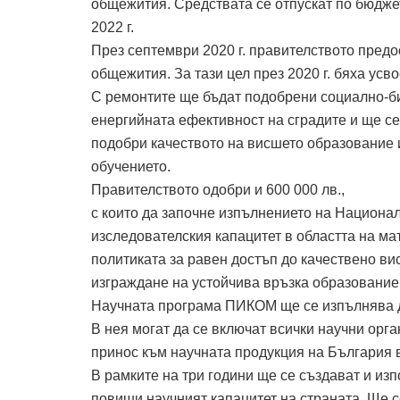
общежития. Средствата се отпускат по бюдже
2022 г.
През септември 2020 г. правителството предо
общежития. За тази цел през 2020 г. бяха усвое
С ремонтите ще бъдат подобрени социално-би
енергийната ефективност на сградите и ще се
подобри качеството на висшето образование 
обучението.
Правителството одобри и 600 000 лв.,
с които да започне изпълнението на Национа
изследователския капацитет в областта на ма
политиката за равен достъп до качествено ви
изграждане на устойчива връзка образование 
Научната програма ПИКОМ ще се изпълнява до 
В нея могат да се включат всички научни ор
принос към научната продукция на България в
В рамките на три години ще се създават и изп
повиши научният капацитет на страната. Ще 