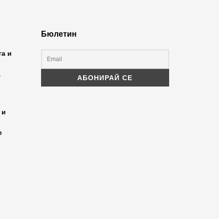
Бюлетин
та и
а
 и
е