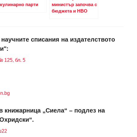
кулинарно парти
министър започва с
бюджета и НВО
и научните списания на издателството
и":
 125, бл. 5
n.bg
в книжарница „Сиела“ – подлез на
 Охридски“.
№22