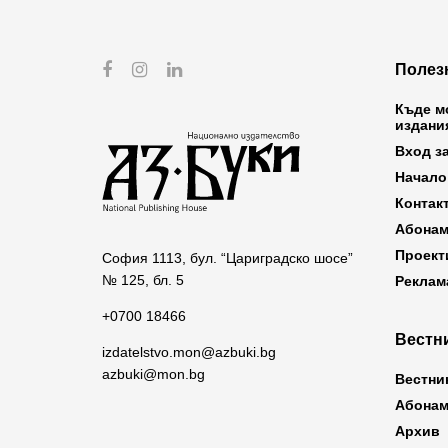
Полез
Къде м
издани
Вход з
Начало
Контак
Абонам
Проект
София 1113, бул. “Цариградско шосе”
№ 125, бл. 5
Реклам
+0700 18466
Вестни
izdatelstvo.mon@azbuki.bg
azbuki@mon.bg
Вестни
Абонам
Архив