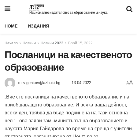
Национално издателство за образование и наука
HOME
ИЗДАНИЯ
Начало
Новини
Новини 2022
Брой 15, 2022
Посланици на качественото
образование
A
от
v.genkov@azbuki.bg
13-04-2022
A
„Вие сте посланици на качественото образование и на
приобщаващото образование. И всяка ваша дейност,
всеки ден, трябва да бъде подчинена на тази основна
цел.“ Това заяви зам.-министърът на образованието и
науката Мария Гайдарова по време на среща с учители
от страната, организирана от Центъра за