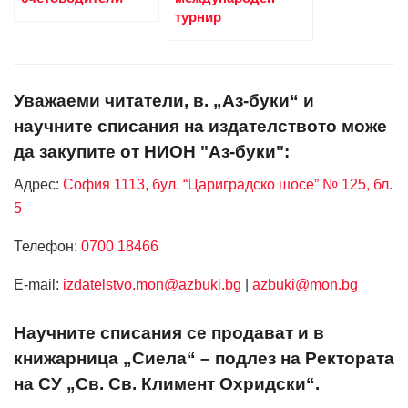
турнир
Уважаеми читатели, в. „Аз-буки“ и
научните списания на издателството може
да закупите от НИОН "Аз-буки":
Адрес:
София 1113, бул. “Цариградско шосе” № 125, бл.
5
Телефон:
0700 18466
Е-mail:
izdatelstvo.mon@azbuki.bg
|
azbuki@mon.bg
Научните списания се продават и в
книжарница „Сиела“ – подлез на Ректората
на СУ „Св. Св. Климент Охридски“.