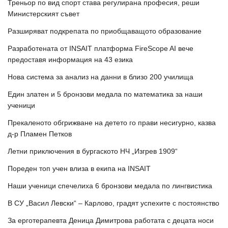
Треньор по вид спорт става регулирана професия, реши
Министерският съвет
Разширяват подкрепата по приобщаващото образование
Разработената от INSAIT платформа FireScope AI вече
предоставя информация на 43 езика
Нова система за анализ на данни в близо 200 училища
Един златен и 5 бронзови медала по математика за наши
ученици
Прекаленото обгрижване на детето го прави несигурно, казва
д-р Пламен Петков
Летни приключения в бургаското НЧ „Изгрев 1909“
Пореден топ учен влиза в екипа на INSAIT
Наши ученици спечелиха 6 бронзови медала по лингвистика
В СУ „Васил Левски“ – Карлово, градят успехите с постоянство
За ерготерапевта Деница Димитрова работата с децата носи