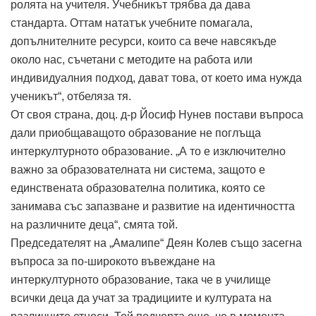
ролята на учителя. Учебникът трябва да дава
стандарта. Оттам нататък учебните помагала,
допълнителните ресурси, които са вече навсякъде
около нас, съчетани с методите на работа или
индивидуалния подход, дават това, от което има нужда
ученикът“, отбеляза тя.
От своя страна, доц. д-р Йосиф Нунев постави въпроса
дали приобщаващото образование не поглъща
интеркултурното образование. „А то е изключително
важно за образователната ни система, защото е
единствената образователна политика, която се
занимава със запазване и развитие на идентичността
на различните деца“, смята той.
Председателят на „Амалипе“ Деян Колев също засегна
въпроса за по-широкото въвеждане на
интеркултурното образование, така че в училище
всички деца да учат за традициите и културата на