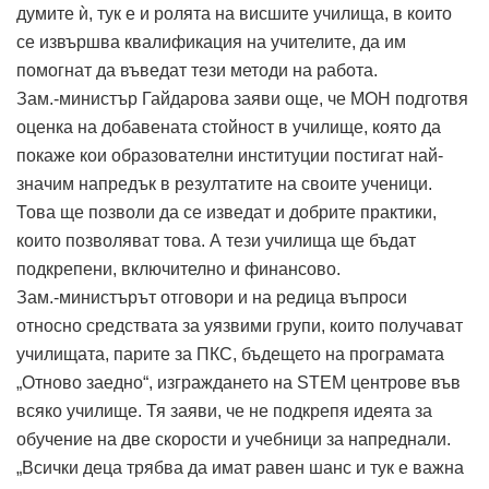
думите ѝ, тук е и ролята на висшите училища, в които
се извършва квалификация на учителите, да им
помогнат да въведат тези методи на работа.
Зам.-министър Гайдарова заяви още, че МОН подготвя
оценка на добавената стойност в училище, която да
покаже кои образователни институции постигат най-
значим напредък в резултатите на своите ученици.
Това ще позволи да се изведат и добрите практики,
които позволяват това. А тези училища ще бъдат
подкрепени, включително и финансово.
Зам.-министърът отговори и на редица въпроси
относно средствата за уязвими групи, които получават
училищата, парите за ПКС, бъдещето на програмата
„Отново заедно“, изграждането на STEM центрове във
всяко училище. Тя заяви, че не подкрепя идеята за
обучение на две скорости и учебници за напреднали.
„Всички деца трябва да имат равен шанс и тук е важна