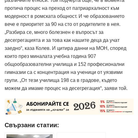
различните етноси. Той подчерта още, че в момента
протича процес на преход от патриархалност към
модерност в ромската общност. И че образованието
вече е приоритет за 90 на сто от родителите в нея.
„Разбира се, много болезнен е въпросът за
десегрегацията и за това как нашите деца да учат
заедно“, каза Колев. И цитира данни на МОН, според
които през миналата учебна година 907
общообразователни училища и 152 професионални
гимназии са с концентрация на ученици от уязвими
групи. „От тези училища 198 са в градове, където
можем да имаме процес на десегрегация“, заяви той.
Свързани статии: