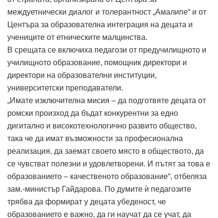
междуетнически диалог и толерантност „Амалипе“ и от
Центъра за образователна интеграция на децата и
учениците от етническите малцинства.
В срещата се включиха педагози от предучилищното и
училищното образование, помощник директори и
директори на образователни институции,
университетски преподаватели.
„Имате изключителна мисия – да подготвяте децата от
ромски произход да бъдат конкурентни за едно
дигитално и високотехнологично развито общество,
така че да имат възможности за професионална
реализация, да заемат своето място в обществото, да
се чувстват полезни и удовлетворени. И пътят за това е
образованието – качественото образование“, отбеляза
зам.-министър Гайдарова. По думите ѝ педагозите
трябва да формират у децата убеденост, че
образованието е важно, да ги научат да се учат, да