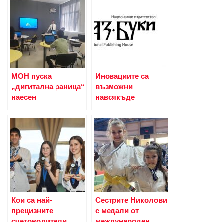
МОН пуска
Иновациите са
„дигитална раница“
възможни
наесен
навсякъде
Кои са най-
Сестрите Николови
прецизните
с медали от
счетоводители
международeн