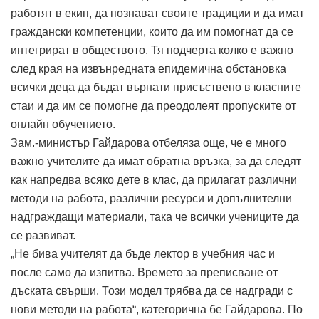
работят в екип, да познават своите традиции и да имат
граждански компетенции, които да им помогнат да се
интегрират в обществото. Тя подчерта колко е важно
след края на извънредната епидемична обстановка
всички деца да бъдат върнати присъствено в класните
стаи и да им се помогне да преодолеят пропуските от
онлайн обучението.
Зам.-министър Гайдарова отбеляза още, че е много
важно учителите да имат обратна връзка, за да следят
как напредва всяко дете в клас, да прилагат различни
методи на работа, различни ресурси и допълнителни
надграждащи материали, така че всички учениците да
се развиват.
„Не бива учителят да бъде лектор в учебния час и
после само да изпитва. Времето за преписване от
дъската свърши. Този модел трябва да се надгради с
нови методи на работа“, категорична бе Гайдарова. По