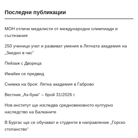
Последни публикации
МОН отличи медалисти от международни олимпиади и
състезания
250 ученици учат и развиват умения в Лятната академия на
„Заедно в час“
Пейзаж с Двореца
Имайки се предвид
Снимка на броя: Лятна академия в Габрово
Вестник „Аз-буки“ – брой 31/2026 г.
Нов институт ще изследва средновековното културно
наследство на Балканите
В Бургас ще се обучават и студенти в направление „Горско
стопанство“