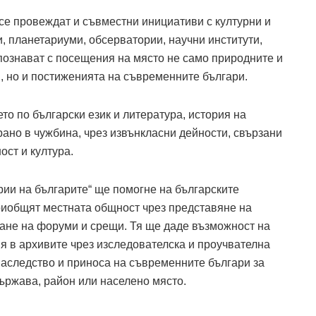
се провеждат и съвместни инициативи с културни и
и, планетариуми, обсерватории, научни институти,
познават с посещения на място не само природните и
, но и постиженията на съвременните българи.
о по български език и литература, история на
ано в чужбина, чрез извънкласни дейности, свързани
ст и култура.
ии на българите“ ще помогне на българските
риобщят местната общност чрез представяне на
ране на форуми и срещи. Тя ще даде възможност на
ия в архивите чрез изследователска и проучвателна
наследство и приноса на съвременните българи за
ържава, район или населено място.