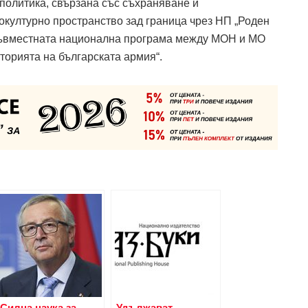
политика, свързана със съхраняване и
окултурно пространство зад граница чрез НП „Роден
 съвместната национална програма между МОН и МО
торията на българската армия“.
Силна наука за
Удължават