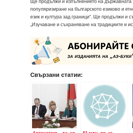
Ще продължи и изпълнението на държавната 
популяризиране на българското езиково и етн
език и култура зад граници“. Ще продължи и
„Изучаване и съхраняване на традициите и ис
Свързани статии:
Автономия – да, но
61 млн. лв. за