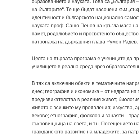
образованието и науката. Това са „България 
на българите“. Те ще бъдат насочени към „с
идентичност и българското национално самос
науката проф. Сашо Пенов на кръгла маса на
памет, родолюбието и просветеното общество“
патронажа на държавния глава Румен Радев.
Целта на първата програма е учениците да п
училището в реална среда чрез образователн
В тях са включени обекти в тематичните напр
днес; география и икономика – от недрата на
предизвикателства в реалния живот; биология
живота с всичките му проявления; изкуства, а
векове; етнография, фолклор и занаяти – тра
съкровищница на света, и т.н. Посещението н
гражданското развитие на младежите, за патр