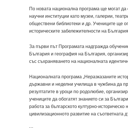
По новата национална програма ще могат да 
научни институции като музеи, галерии, театр
обществени библиотеки и др. Учениците ще о
историческите забележителности на България
За първи път Програмата надгражда обучениет
България и география на България, организир
със съхраняването на националната идентично
Националната програма „Неразказаните истор
държавни и неделни училища в чужбина да п
резултатите в уроци по родолюбие, организи
учениците да обогатят знанието си за Българ
работа за българското културно-историческо 
цивилизационното развитие на съответната д