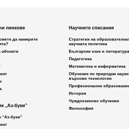
ни линкове
Научните списания
ожете да намерите
Стратегии на образователна
ята?
научната политика
а абонати
Български език и литератур
Педагогика
т
Математика и информатика
ент
Обучение по природни науки
върхови технологии
и
Професионално образовани
а
История
Чуждоезиково обучение
к „Аз-буки”
Философия
к “Аз-буки”
ент