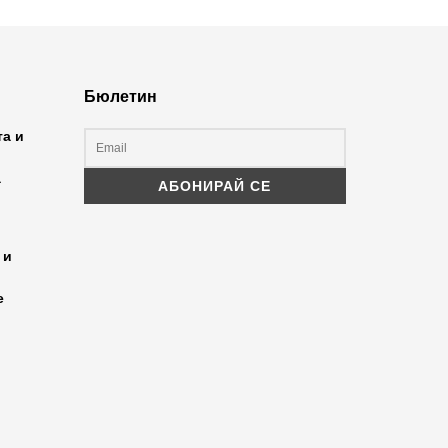
Бюлетин
та и
а
 и
е