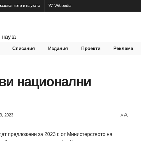
разованието и науката
Wikipedia
 наука
Списания
Издания
Проекти
Реклама
ови национални
A
3, 2023
A
ат предложени за 2023 г. от Министерството на