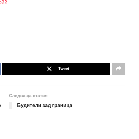
№22
Tweet
Следваща статия
е
Будители зад граница