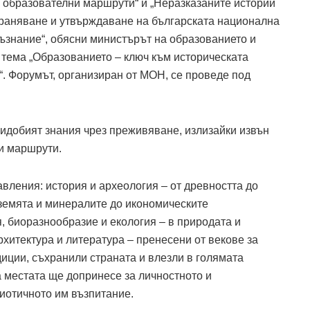
– образователни маршрути“ и „Неразказаните истории
ъхраняване и утвърждаване на българската национална
ъзнание“, обясни министърът на образованието и
 тема „Образованието – ключ към историческата
. Форумът, организиран от МОН, се проведе под
ридобият знания чрез преживяване, излизайки извън
и маршрути.
авления: история и археология – от древността до
 земята и минералите до икономическите
, биоразнообразиe и екология – в природата и
рхитектура и литература – пренесени от векове за
диции, съхранили страната и влезли в голямата
а местата ще допринесе за личностното и
иотичното им възпитание.