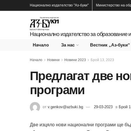
Национално издателство
"Аз-буки"
Министерство на об
Национално издателство за образование и
Начало
За нас
Вестник „Аз-буки“
Начало
Новини
Новини 2023
Брой 13, 2023
Предлагат две н
програми
от
v.genkov@azbuki.bg
29-03-2023
в
Брой 1
Две изцяло нови национални програми ще бъд