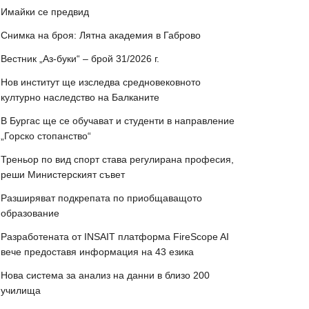
Имайки се предвид
Снимка на броя: Лятна академия в Габрово
Вестник „Аз-буки“ – брой 31/2026 г.
Нов институт ще изследва средновековното
културно наследство на Балканите
В Бургас ще се обучават и студенти в направление
„Горско стопанство“
Треньор по вид спорт става регулирана професия,
реши Министерският съвет
Разширяват подкрепата по приобщаващото
образование
Разработената от INSAIT платформа FireScope AI
вече предоставя информация на 43 езика
Нова система за анализ на данни в близо 200
училища