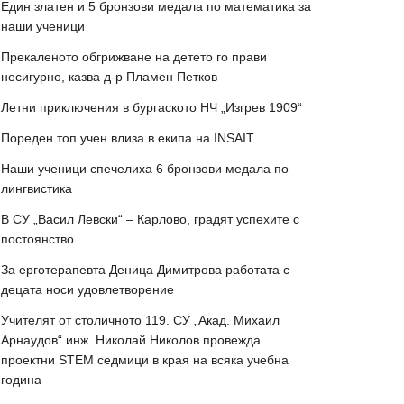
Един златен и 5 бронзови медала по математика за
наши ученици
Прекаленото обгрижване на детето го прави
несигурно, казва д-р Пламен Петков
Летни приключения в бургаското НЧ „Изгрев 1909“
Пореден топ учен влиза в екипа на INSAIT
Наши ученици спечелиха 6 бронзови медала по
лингвистика
В СУ „Васил Левски“ – Карлово, градят успехите с
постоянство
За ерготерапевта Деница Димитрова работата с
децата носи удовлетворение
Учителят от столичното 119. СУ „Акад. Михаил
Арнаудов“ инж. Николай Николов провежда
проектни STEM седмици в края на всяка учебна
година