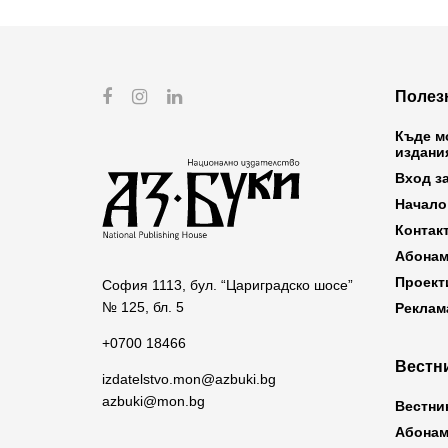
Полез
Къде м
издани
Вход з
Начало
Контак
Абонам
Проект
София 1113, бул. “Цариградско шосе”
№ 125, бл. 5
Реклам
+0700 18466
Вестни
izdatelstvo.mon@azbuki.bg
azbuki@mon.bg
Вестни
Абонам