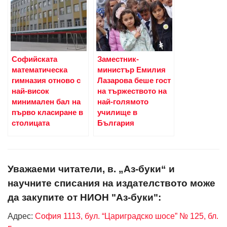
Софийската
Заместник-
математическа
министър Емилия
гимназия отново с
Лазарова беше гост
най-висок
на тържеството на
минимален бал на
най-голямото
първо класиране в
училище в
столицата
България
Уважаеми читатели, в. „Аз-буки“ и
научните списания на издателството може
да закупите от НИОН "Аз-буки":
Адрес:
София 1113, бул. “Цариградско шосе” № 125, бл.