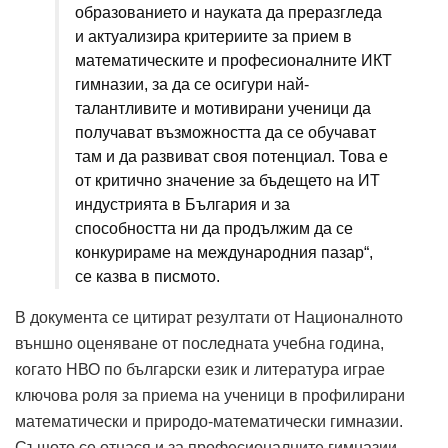
образованието и науката да преразгледа
и актуализира критериите за прием в
математическите и професионалните ИКТ
гимназии, за да се осигури най-
талантливите и мотивирани ученици да
получават възможността да се обучават
там и да развиват своя потенциал. Това е
от критично значение за бъдещето на ИТ
индустрията в България и за
способността ни да продължим да се
конкурираме на международния пазар“,
се казва в писмото.
В документа се цитират резултати от Националното
външно оценяване от последната учебна година,
когато НВО по български език и литература играе
ключова роля за приема на ученици в профилирани
математически и природо-математически гимназии.
Същото се отнася и за професионалните гимназии,