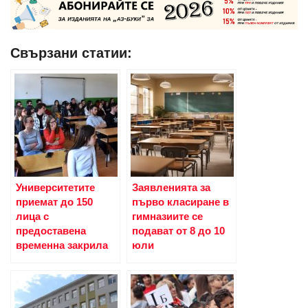
Свързани статии:
Университетите
Заявленията за
приемат до 150
първо класиране в
лица с
гимназиите се
предоставена
подават от 8 до 10
временна закрила
юли