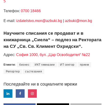
5
Телефон:
0700 18466
Е-mail:
izdatelstvo.mon@azbuki.bg
|
azbuki@mon.bg
Научните списания се продават и в
книжарница „Сиела“ – подлез на Ректората
на СУ „Св. Св. Климент Охридски“.
Адрес:
София 1000, бул. „Цар Освободител“ №22
Етикети:
бизнес
ИКТ гимназии
ИТ сектор
прием
Репортер
състезания
Последвайте ни в социалните мрежи