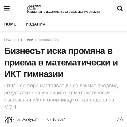
Национално издателство за образование и наука
HOME
ИЗДАНИЯ
Начало
Новини
Новини 2024
Бизнесът иска промяна в
приема в математически и
ИКТ гимназии
От ИТ сектора настояват да се взимат предвид
резултатите на учениците от математически
състезания и/или олимпиади от календара на
МОН
A
от
„Аз-буки“
07-10-2024
A