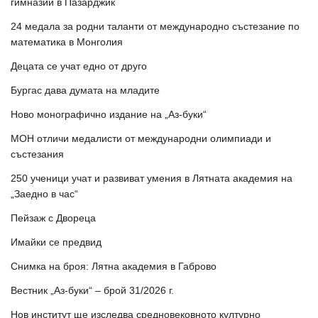
гимназии в Пазарджик
24 медала за родни таланти от международно състезание по
математика в Монголия
Децата се учат едно от друго
Бургас дава думата на младите
Ново монографично издание на „Аз-буки“
МОН отличи медалисти от международни олимпиади и
състезания
250 ученици учат и развиват умения в Лятната академия на
„Заедно в час“
Пейзаж с Двореца
Имайки се предвид
Снимка на броя: Лятна академия в Габрово
Вестник „Аз-буки“ – брой 31/2026 г.
Нов институт ще изследва средновековното културно