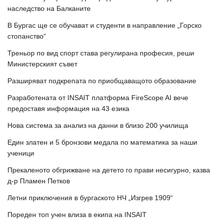
наследство на Балканите
В Бургас ще се обучават и студенти в направление „Горско
стопанство“
Треньор по вид спорт става регулирана професия, реши
Министерският съвет
Разширяват подкрепата по приобщаващото образование
Разработената от INSAIT платформа FireScope AI вече
предоставя информация на 43 езика
Нова система за анализ на данни в близо 200 училища
Един златен и 5 бронзови медала по математика за наши
ученици
Прекаленото обгрижване на детето го прави несигурно, казва
д-р Пламен Петков
Летни приключения в бургаското НЧ „Изгрев 1909“
Пореден топ учен влиза в екипа на INSAIT