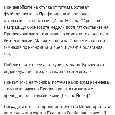
При девойките на стъпка от титлата остават
футболистките на Профилираната природо-
математическа гимназия „Акад. Никола Обрешков“ в
Разград. До бронзовите медали достигат съставите на
Професионалната гимназия по химични технологии и
биотехнологии „Мария Кюри“ и на Професионалната
гимназия по икономика „Робер Шуман“ в областния
град.
Победителите получават купи и медали. Връчени са и
индивидуални награди за най-полезни играчи.
Призът „Мис на турнира“ получава Борислава Генчева
– възпитаничка на Профилираната гимназия с
преподаване на чужди езици „Екзарх Йосиф“.
Наградите връчват представителят на Министерството
на младежта и спорта Елеонора Горбанова, Николай