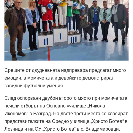
Срещите от двудневната надпревара предлагат много
емоции, а момичетата и девойките демонстрират
завидни футболни умения.
След оспорвани двубои второто място при момичетата
печели отборът на Основно училище „Никола
Икономов“ в Разград. На двете трети места се класират
представителките на Средно училище „Христо Ботев“ в
Лозница и на ОУ „Христо Ботев“ в с. Владимировци.