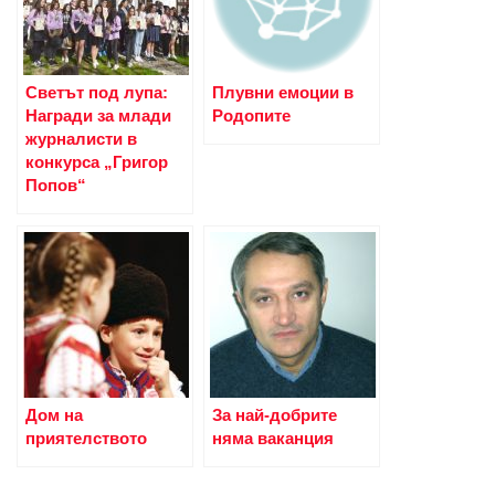
Светът под лупа:
Плувни емоции в
Награди за млади
Родопите
журналисти в
конкурса „Григор
Попов“
Дом на
За най-добрите
приятелството
няма ваканция