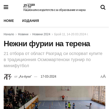
Национално издателство за образование и наука
HOME
ИЗДАНИЯ
Начало
Новини
Новини 2024
Брой 11, 14-20.03.2024 г.
Нежни фурии на терена
21 отбора от област Разград си оспорват купите
в традиционния Осмомартенски турнир по
минифутбол
A
от
„Аз-буки“
17-03-2024
A