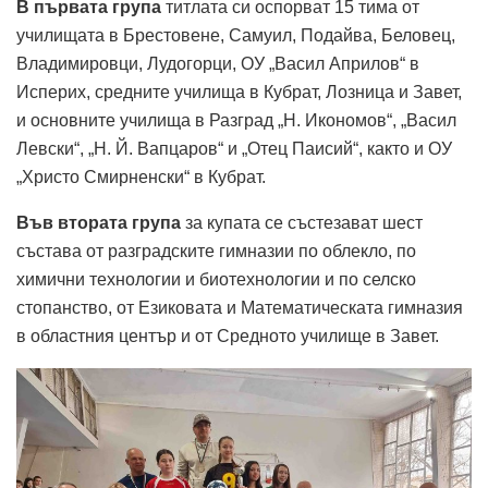
В първата група
титлата си оспорват 15 тима от
училищата в Брестовене, Самуил, Подайва, Беловец,
Владимировци, Лудогорци, ОУ „Васил Априлов“ в
Исперих, средните училища в Кубрат, Лозница и Завет,
и основните училища в Разград „Н. Икономов“, „Васил
Левски“, „Н. Й. Вапцаров“ и „Отец Паисий“, както и ОУ
„Христо Смирненски“ в Кубрат.
Във втората група
за купата се състезават шест
състава от разградските гимназии по облекло, по
химични технологии и биотехнологии и по селско
стопанство, от Езиковата и Математическата гимназия
в областния център и от Средното училище в Завет.