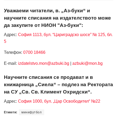
Уважаеми читатели, в. „Аз-буки“ и
научните списания на издателството може
да закупите от НИОН "Аз-буки":
Адрес:
София 1113, бул. “Цариградско шосе” № 125, бл.
5
Телефон:
0700 18466
Е-mail:
izdatelstvo.mon@azbuki.bg
|
azbuki@mon.bg
Научните списания се продават и в
книжарница „Сиела“ – подлез на Ректората
на СУ „Св. Св. Климент Охридски“.
Адрес:
София 1000, бул. „Цар Освободител“ №22
Етикети:
минифутбол