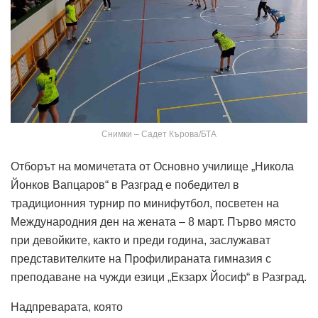
Снимки – Садет Кърова/БТА
Отборът на момичетата от Основно училище „Никола
Йонков Вапцаров“ в Разград е победител в
традиционния турнир по минифутбол, посветен на
Международния ден на жената – 8 март. Първо място
при девойките, както и преди година, заслужават
представителките на Профилираната гимназия с
преподаване на чужди езици „Екзарх Йосиф“ в Разград.
Надпреварата, която