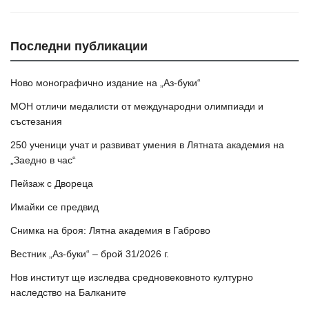
Последни публикации
Ново монографично издание на „Аз-буки“
МОН отличи медалисти от международни олимпиади и
състезания
250 ученици учат и развиват умения в Лятната академия на
„Заедно в час“
Пейзаж с Двореца
Имайки се предвид
Снимка на броя: Лятна академия в Габрово
Вестник „Аз-буки“ – брой 31/2026 г.
Нов институт ще изследва средновековното културно
наследство на Балканите