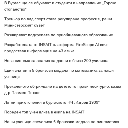
В Бургас ще се обучават и студенти в направление „Горско
стопанство“
Треньор по вид спорт става регулирана професия, реши
Министерският съвет
Разширяват подкрепата по приобщаващото образование
Разработената от INSAIT платформа FireScope AI вече
предоставя информация на 43 езика
Нова система за анализ на данни в близо 200 училища
Един златен и 5 бронзови медала по математика за наши
ученици
Прекаленото обгрижване на детето го прави несигурно, казва
д-р Пламен Петков
Летни приключения в бургаското НЧ „Изгрев 1909“
Пореден топ учен влиза в екипа на INSAIT
Наши ученици спечелиха 6 бронзови медала по лингвистика