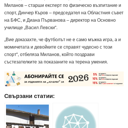
Миланов – старши експерт по физическо възпитание и
спорт, Динчер Къров – председател на Областния съвет
на БФС, и Диана Първанова – директор на Основно
училище „Васил Левски“.
„Вие доказахте, че футболът не е само мъжка игра, а и
момичетата и девойките се справят чудесно с този
спорт“, отбеляза Миланов, който поздрави
състезателките за показаните на терена умения.
Свързани статии: