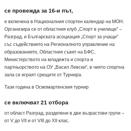
се провежда за 16-и път,
е включена в Националния спортен календар на МОН.
Организира се от областния клуб „Спорт в училище“ –
Разград, и Българската асоциация „Спорт за учащи“
със съдействието на Регионалното управление на
образованието, Областния съвет на БФС,
Министерството на младежта и спорта и
партньорството на ОУ „Васил Левски“, в чиято спортна
зала се играят срещите от Турнира.
Тази година в Осмомартенския турнир
се включват 21 отбора
от област Разград, разделени в две възрастови групи –
от V до VII и от VIII до XII клас.