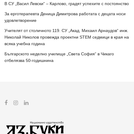
В СУ „Васил Левски“ – Карлово, градят успехите с постоянство
За ерготерапевта Деница Димитрова работата с децата носи
удовлетворение
Учителят от столичното 119. СУ „Акад. Михаил Арнаудов“ инж.
Николай Николов провежда проектни STEM седмици в края на
всяка учебна година
Българското неделно училище „Света София“ в Чикаго
отбелязва 50-годишнина